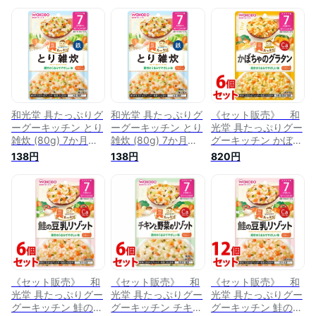
和光堂 具たっぷりグ
和光堂 具たっぷりグ
《セット販売》 和
ーグーキッチン とり
ーグーキッチン とり
光堂 具たっぷりグー
雑炊 (80g) 7か月頃
雑炊 (80g) 7か月頃
グーキッチン かぼち
から ベビーフード
から ベビーフード
ゃのグラタン
138円
138円
820円
離乳食 ※軽減税率
離乳食 ※軽減税率
(80g)×6個セット 7
対象商品
対象商品
か月頃から ベビーフ
ード 離乳食 ※軽減
税率対象商品
《セット販売》 和
《セット販売》 和
《セット販売》 和
光堂 具たっぷりグー
光堂 具たっぷりグー
光堂 具たっぷりグー
グーキッチン 鮭の豆
グーキッチン チキン
グーキッチン 鮭の豆