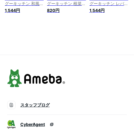
グーキッチン 和風し
グーキッチン 根菜と
グーキッチン レバー
らすチャーハン
きのこの鯛めし
入りポテトグラタン
1,544円
820円
1,544円
(80g)×12個セット 9
(80g)×6個セット 9
(80g)×12個セット 9
か月頃から ベビーフ
か月頃から ベビーフ
か月頃から ベビーフ
ード 離乳食 ※軽減
ード 離乳食 ※軽減
ード 離乳食 ※軽減
税率対象商品
税率対象商品
税率対象商品
スタッフブログ
CyberAgent