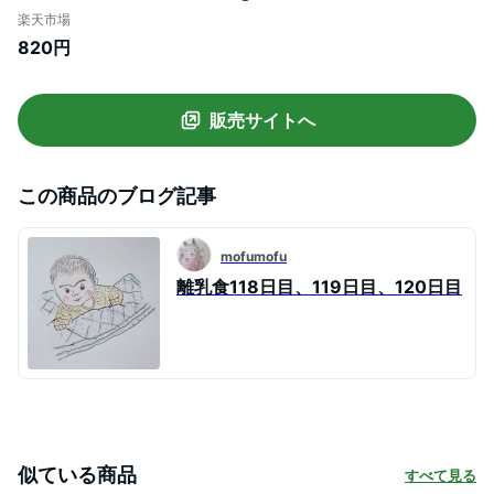
か月頃から ベビーフード 離乳食 ※軽減
楽天市場
税率対象商品
820円
販売サイトへ
この商品のブログ記事
mofumofu
離乳食118日目、119日目、120日目
似ている商品
すべて見る