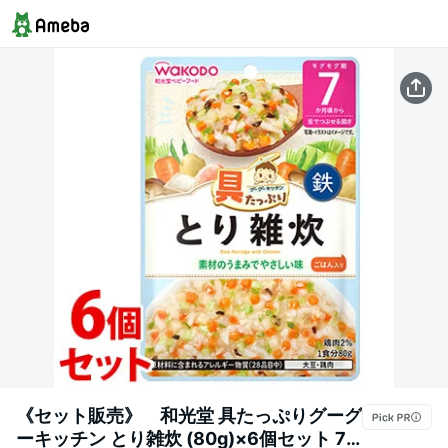
《セット販売》 和光堂 具たっぷりグーグ
ーキッチン とり雑炊 (80g)×6個セット 7