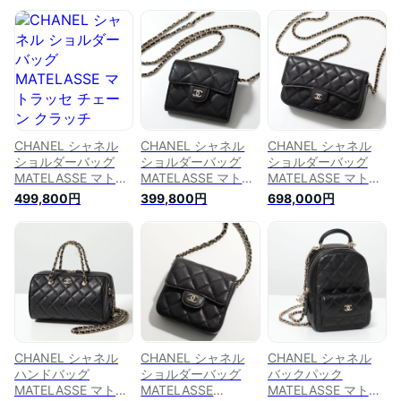
CHANEL シャネル
CHANEL シャネル
CHANEL シャネル
ショルダーバッグ
ショルダーバッグ
ショルダーバッグ
MATELASSE マトラ
MATELASSE マトラ
MATELASSE マトラ
ッセ チェーン クラ
ッセ AP0238
ッセ AP2096
499,800円
399,800円
698,000円
ッチ AP4000
B10583 レディース
B10583 レディース
B10583 レディース
レザー チェーンウォ
チェーンウォレット
キャビアスキン ポシ
レット ポシェット
フォンケース キャビ
ェット ココマーク
ココマーク ロゴ 鞄
アスキン ココマーク
ロゴ 鞄 C3906
C3906
鞄 C3906
CHANEL シャネル
CHANEL シャネル
CHANEL シャネル
ハンドバッグ
ショルダーバッグ
バックパック
MATELASSE マトラ
MATELASSE
MATELASSE マトラ