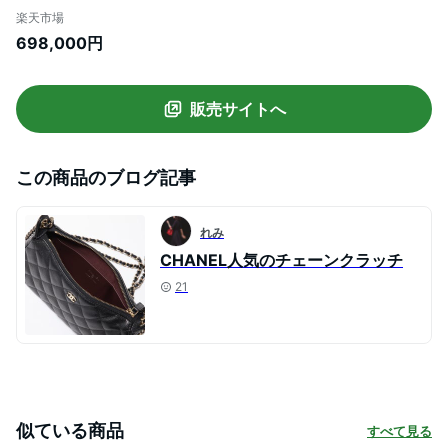
B10583 レディース キャビアスキン レザ
楽天市場
ー チェーン クラッチ ポシェット ココマー
698,000円
ク ロゴ 鞄 C3906
販売サイトへ
この商品のブログ記事
れみ
CHANEL人気のチェーンクラッチ
21
似ている商品
すべて見る