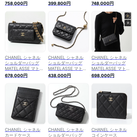
ッセ AP4474
AP3259 B10583 レ
ッセ
758,000円
399,800円
748,000円
B10583 レディース
ディース ミニ マト
AP3753B10583 レ
キャビアスキン ショ
ラッセ チェーンバッ
ディース キャビアス
ルダーバッグ ミニボ
グ ラムスキン レザ
キン レザー ミニリ
ストン チェーン コ
ー ココマーク ロゴ
ュック ショルダーバ
コマーク ロゴ 鞄
鞄 C3906
ッグ ココマーク ロ
C3906
ゴ 鞄 C3906
CHANEL シャネル
CHANEL シャネル
CHANEL シャネル
ショルダーバッグ
ショルダーバッグ
ショルダーバッグ
MATELASSE マトラ
MATELASSE マトラ
MATELASSE マトラ
ッセ AP3465
ッセ AP1628
ッセ AP0250
678,000円
438,000円
698,000円
B13649 レディース
B02916 レディース
Y01864 Y01588
チェーンウォレット
レザー チェーン ポ
C3906 レディース
キャビアスキン ココ
シェット ココマーク
クラシック チェーン
マーク ロゴ 鞄
ロゴ 鞄 94305
ウォレット キャビア
94305
スキン ココマーク
ロゴ 鞄 カラー2色
CHANEL シャネル
CHANEL シャネル
CHANEL シャネル
カードケース
ショルダーバッグ
コインケース