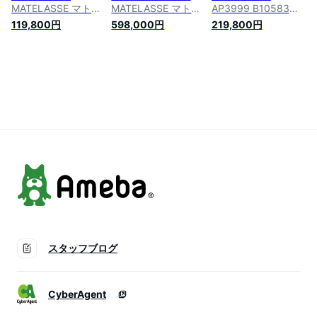
MATELASSE マトラ
MATELASSE マトラ
AP3999 B10583
ッセ AP3595
ッセ AP3837
MATELASSE マトラ
119,800円
598,000円
219,800円
B10583 レディース
B15620 レディース
ッセ レディース キ
キャビアスキン パス
チェーンウォレット
ャビアスキン キルテ
ケース ココマーク
フォンケース キャビ
ィング レザー L字ジ
CCロゴ C3906
アスキン ココマーク
ップ カードケース
鞄 94305
ミニ財布 ココマーク
C3906
スタッフブログ
CyberAgent