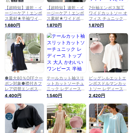
【超時短】速乾・イ
【超時短】速乾・イ
7分袖エンボス加工
ージーケア！エンボ
ージーケア！エンボ
ワイドカットソー オ
ス素材★半袖ワイド
ス素材★ワイドボー
フィス チュニック
カットソー レディー
ダー半袖カットソー
レディース トップス
1,680円
1,870円
1,870円
ス トップス Tシャツ
レディース トップス
カットソー 大きめ
速乾 半袖 5分袖 ロン
Tシャツ 速乾 半袖 5
ゆったり 5分袖 五分
グ丈 チュニック ゆ
分袖 ゆったり 大き
袖 半袖 長袖 Tシャツ
ったり 大きめ 大き
め ボーダー 柄 太ボ
無地 シンプル オー
いサイズ 体型カバー
ーダー バイカラー
バーサイズ リラック
カジュアル ルーズ
ツートンカラー 体型
ス 体型カバー ワン
無地 旅行 涼しい メ
カバー ルーズ 涼し
ピース ミニ ワッフ
ール便
い メール便
ル調 メール便
●最大80％OFFクー
テールカット袖スリ
ビッグシルエットエ
ポン対象●襟付きフ
ットカットソーチュ
ンボスドルマンカッ
レア切替エンボスロ
ニック レディース
トソー レディース
ングワンピース レデ
トップス 大人 かわ
トップス 夏 半袖 速
4,400円
1,540円
2,420円
ィース 春 夏 7分袖 5
いい ワンピース 半
乾 Tシャツ チュニッ
分袖 長袖 速乾 ロン
袖 夏 大きいサイズ
ク 大きめ 大きいサ
グ丈 マキシ丈 ゆっ
ゆったり 大きめ 5分
イズ ゆったり 5分袖
たり 大きめ きれい
袖 五分袖 体型カバ
7分袖 シンプル 無地
め 可愛い 体型カバ
ー Tシャツ ティーシ
体型カバー イージー
ー マタニティ 楽ち
ャツ 無地 カジュア
ケア カジュアル ラ
ん イージーケア 軽
ル 薄手 メール便
フ メール便