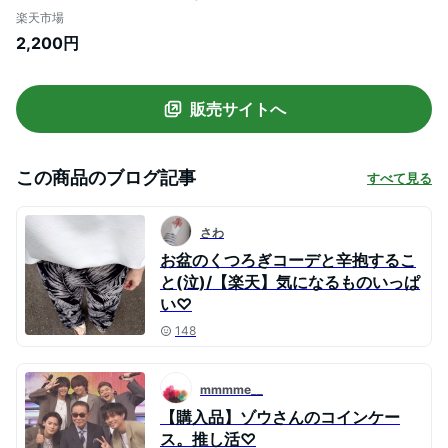
オフィス OL 仕事 ゆったり 大きめ イージ
楽天市場
ーケア 5分袖 7分袖 半袖 Tシャツ 体型カバ
2,200円
ー 無地 大人 カジュアル メール便
販売サイトへ
この商品のブログ記事
すべて見る
さわ
お盆のくつろぎコーデと辛抱するこ
と(泣)/【楽天】気になるものいっぱ
い♡
148
mmmme__
【購入品】ゾウさんのコインケー
ス。推し活♡