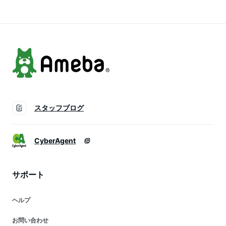
ヤード 重ね着 カジ
ュニック ゆったり
通勤 通学 夏 秋 メー
ュアル メール便
ラフ プルオーバー
ル便
シンプル リラックス
韓国ファッション メ
ール便
スタッフブログ
CyberAgent
サポート
ヘルプ
お問い合わせ