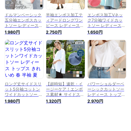
量 Iライン
ドルマンベーシック
半袖エンボス加工テ
エンボス加工Vネッ
五分袖エンボスカッ
ィアードロングワン
ク7分袖ワイドカッ
トソー レディース
ピース レディース
トソー レディース
トップス 半袖 Tシャ
夏 きれいめ 5分袖 マ
トップス きれいめ
1,980円
2,750円
1,650円
ツ カジュアル ゆっ
キシ ミモレ ゆった
春 体型カバー ゆっ
たり ラフ 無地 シン
り 可愛い 速乾 イー
たり 大きいサイズ
プル 春 夏 オフィス
ジーケア ガーリー
リラックス カジュア
OL 速乾 吸水 吸汗 涼
フェミニン 上品 体
ル チュニック丈 シ
しい ルーズ おしゃ
型カバー 切替 マタ
ンプル 無地 デイリ
れ 着回し デイリー
ニティ フレア リラ
ー 着回し 大きめ プ
メール便
ックス メール便
ルオーバー メール便
ロング丈サイドスリ
【超時短】速乾・イ
パワーショルダーベ
ット5分袖コットン
ージーケア！エンボ
ーシックカットソー
ワイドカットソー レ
ス素材★ サイドスリ
レディース トップス
ディース トップス
ットベーシックワイ
半袖 5分袖 きれいめ
1,980円
1,320円
2,970円
きれいめ 春 半袖 夏
ド半袖 カットソー
カジュアル 上品 ゆ
五分袖 ロンT Tシャ
レディース トップス
ったり 大きめ Tシャ
ツ 薄手 ゆったり 大
長袖 きれいめ カジ
ツ パフスリーブ パ
きめ 大きいサイズ
ュアル Tシャツ 無地
ワショル 無地 綿 コ
無地 シンプル レイ
春夏 5分袖 ロング チ
ットン オフィス OL