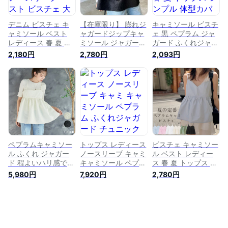
ゃれ
【メール便可22】◆
ル便可22】◆シャギ
ふくれジャガード フ
ー シフォン ペプラ
レンチスリーブ
ムキャミソール
デニム ビスチェ キ
【在庫限り】 膨れジ
キャミソール ビスチ
ャミソール ベスト
ャガードジップキャ
ェ 黒 ペプラム ジャ
レディース 春 夏 ト
ミソール ジャガード
ガード ふくれジャガ
ップス ノースリーブ
キャミソール モノト
ード 春 夏 トップス
2,180円
2,780円
2,093円
ベスト ビスチェ 大
ーンコーデ ブラック
シンプル 体型カバー
きいサイズ リボン
ホワイト ベージュ
大人 薄手 フレア ゆ
肩リボン デニムベス
RUMOR 重ね着 タン
ったり 楽ちん おし
ト プルオーバー シ
クトップ チュニック
ゃれ 無地 キャミビ
ョート丈 ペプラム
レイヤード 黒 白 レ
スチェ バッククロス
フレア 重ね着 レイ
ディーストップス ア
重ね着 レイヤード
ヤード 無地 大人可
パレル rumor チュニ
ポコポコ Aライン ミ
愛い きれいめ おし
ック キャミ t シャツ
ドル丈
ゃれ ゆったり 体型
の 上 に 着る キャミ
カバー 送料無料
ペプラムキャミソー
トップス レディース
ビスチェ キャミソー
ル ふくれ ジャガー
ノースリーブ キャミ
ル ベスト レディー
ド 程よいハリ感でき
キャミソール ペプラ
ス 春 夏 トップス プ
れいなフレア★体型
ム ふくれジャガード
ルオーバー ショート
5,980円
7,920円
2,780円
カバーも ペプラム
チュニック バルーン
丈 キャミソールビス
キャミソール チュニ
リボン ビスチェ リ
チェ ペプラス フレ
ック トップス ペプ
ボンキャミチュニッ
ア 大きいサイズ キ
ラム ビスチェ レイ
ク Donoban｜韓国フ
ャミ ノースリーブ
ヤード 重ね着 ギャ
ァッション 夏服 重
レイヤード 重ね着
ザー ふくれジャガー
ね着 膨れジャガード
無地 白 黒 ピンク ゆ