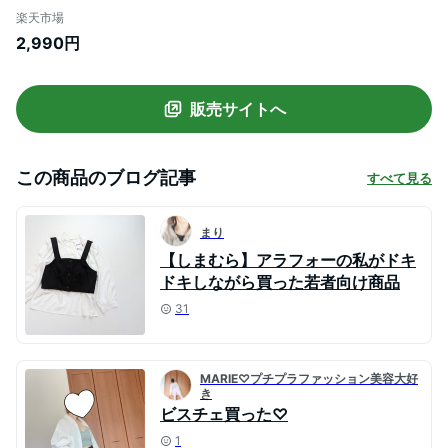
ス プルオーバー キャミソール 袖なし ベス
楽天市場
ト ロング丈 薄手 レイヤード 重ね着 大きい
2,990円
サイズ ゆったり きれいめ 夏 【メール便可
22】◆膨れジャガード ぺプラムキャミソ
ールチュニック
販売サイトへ
この商品のブログ記事
すべて見る
まり
【しまむら】アラフォーの私がドキ
ドキしながら買った若者向け商品
31
MARIE♡プチプラファッション美容大好
き
ビスチェ買った♡
1