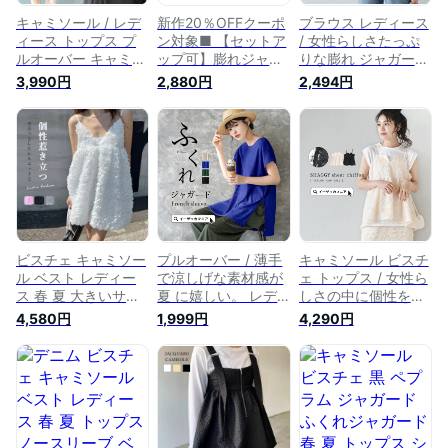
キャミソール / レデ
新作20％OFFクーポ
ブラウス レディース
ィース トップス プ
ン対象■ 【セットア
/ 女性らしさたっぷ
ルオーバー キャミ
ップ可】膨れジャガ
りな膨れ ジャガード
ノースリーブ ノース
ードぺプラムキャミ
ブラウス。 トップス
3,990円
2,880円
2,494円
リ 袖なし Vネック ロ
ソール トップス レ
プルオーバー クルー
ング チュニック サ
ディース 春 夏 秋 M
ネック 丸首 七分袖
テン レイヤード き
レイヤード Aライン
体型カバー ゆったり
れいめ 上品 高見え
ビスチェ ≪ゆうメー
フレア ペプラム き
ゆったり 夏 【メー
ル便配送20・代引不
れいめ 上品 フェミ
ル便可22】◆サテン
可≫
ニン 高見え 華やか
フレアキャミソール
おしゃれ 秋 【メー
ル便可22】◆膨れジ
ャガード ペプラムブ
ラウス
ビスチェ キャミソー
プルオーバー / 薄手
キャミソール ビスチ
ル ベスト レディー
で涼しげな素材感が
ェ トップス / 女性ら
ス 春 夏 大きいサイ
夏 に嬉しい。 レデ
しさの中に個性を演
ズ トップス プルオ
ィース トップス カ
出。 トップス プル
4,580円
1,999円
4,290円
ーバー ロング丈 キ
ットソー 半袖 半そ
オーバー キャミ ベ
ャミソールビスチェ
で クルーネック 丸
スト ペプラム 薄手
ペプラス フレア 花
首 ロング丈 チュニ
透け感 シアー シャ
柄 立体感 ベスト vネ
ック丈 ジャガード
ギー 大きいサイズ
ック ノースリーブ
大きいサイズ ゆった
ゆったり きれいめ
レイヤード 重ね着
り 体型カバー 楽ち
上品 セットアップ
無地 ゆったり おし
ん きれいめ 上品
おしゃれ 夏 【メー