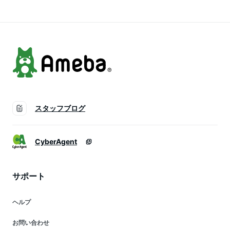
ド ジャガードキャミ
ブラック ホワイト
ったり 大人可愛 肩
重ね着 ポコポコ 凹
ドノバン
紐調節可能 おしゃれ
凸 230400
夏コーデ カジュアル
送料無料
スタッフブログ
CyberAgent
サポート
ヘルプ
お問い合わせ