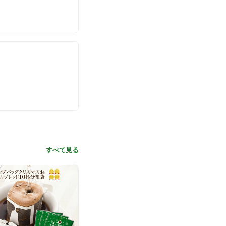
すべて見る