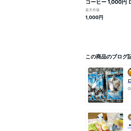
コーヒー 1,000
同梱不可】
楽天市場
1,000円
この商品のブログ