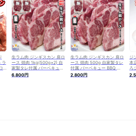
ンギ
羊肉 肉 成吉思汗 長沼ジン
切り肉 ジンギスカン鍋 仔羊
美
れ後
ギスカン 北海道 味付け 詰
肉 羊肉 北海道 冷凍
お
プ
め合わせ 直送 焼肉 BBQ バ
供
暮
ーベキュー 冷凍
ジ
生ラム肉 ジンギスカン 肩ロ
生ラム肉 ジンギスカン 肩ロ
ジ
 ラ
ース 焼肉 1kg(500g×2) 自
ース 焼肉 500g 自家製タレ
本
ロ
家製タレ付属 バーベキュー
付属 バーベキュー BBQ 焼
ろ
 室
BBQ 焼肉セット
肉セット
ン(
6,800円
2,800円
2,
幌
ラ
スカ
じ
送
カ
肉 
キ
せ