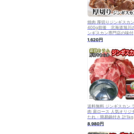
焼肉 厚切りジンギス
400g前後 北海道旭川
ンギスカン専門店の味付
ジンギスカン(ラム肉)で
1,620円
厚切りなので網焼き、バ
ベキューBBQに最適です
北海道グルメ食品 肉・
工品 羊肉 ラム
送料無料 ジンギスカン 
肉 肩ロース 人気オリジ
たれ・簡易鍋付き 計1kg
【ゲリラキャンペーン対
8,980円
商品】ラム 羊肉 北海道 
ねかん 焼肉・BBQ 札幌