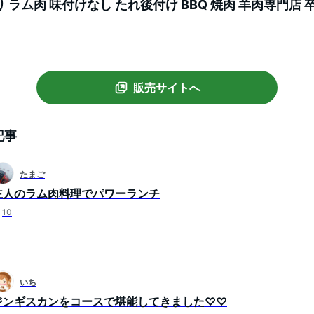
り ラム肉 味付けなし たれ後付け BBQ 焼肉 羊肉専門店 卒
祝 など ギフト にも
販売サイトへ
記事
たまご
主人のラム肉料理でパワーランチ
10
いち
ジンギスカンをコースで堪能してきました♡♡