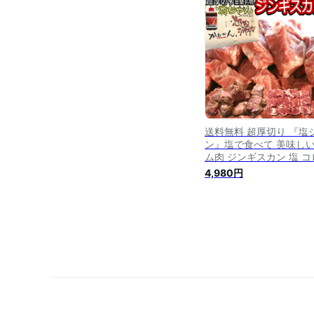
味の付かない 生ラム ジ
スカン(生ラム) 羊肉 た
付け タイプ 人気 キャン
にも ギフト 内祝い お歳
送料無料 超厚切り 『塩
ン』塩で食べて 美味しい
ム肉 ジンギスカン 塩 コ
コロジンギスカン 北海道
4,980円
蘭 ギフト 焼肉・BBQ 札
風 味の付かないジンギ
ン 生ラム 肩ロース 肉【
料無料】250