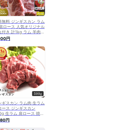
料無料 ジンギスカン ラム
 肩ロース 人気オリジナル
付き 計1kg ラム 羊肉
海道 かねかん 焼肉・BBQ
000円
付き 味無し セット 生ラ
 ジンギスカン(生ラム) 羊
ンギスカン ラム肉 生ラム
ロース ジンギスカン
0g 生ラム 肩ロース 焼肉
切り やわらかい BBQ お
880円
しい 羊肉 キャンプ おう
ごはん パーティー ギフト