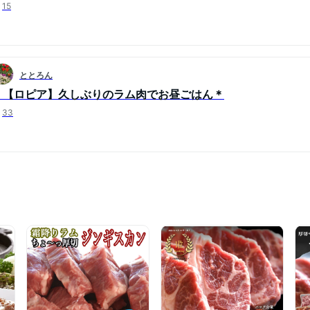
15
ととろん
＊【ロピア】久しぶりのラム肉でお昼ごはん＊
33