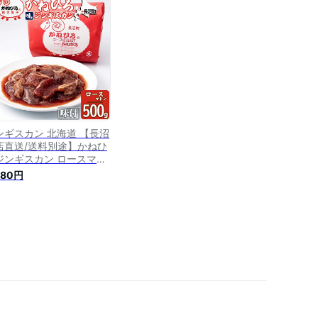
味しい 柔らかい ヘルシー
取り寄せ グルメ お酒のお
ンギスカン 北海道 【長沼
店直送/送料別途】かねひ
ジンギスカン ロースマト
内容量：500g) / 500グ
580円
ム ロース まとん ラム肉
んぎすかん 長沼ジンギス
ン 味付け ラム ラム肉 羊
肉 直送 焼肉 BBQ バーベ
ュー 人気 老舗 お取り寄
 北海道直送 冷凍