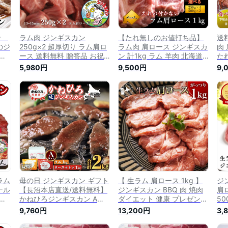
カン
ラム肉 ジンギスカン
【たれ無しのお値打ち品】
送
のジ
250g×2 超厚切り ラム肩ロ
ラム肉 肩ロース ジンギスカ
肉
け
ース 送料無料 贈答品 お祝
ン 計1kg ラム 羊肉 北海道
たれ
す。
い ギフト ラム肩ロース 羊
かねかん 焼肉・BBQ 札幌風
北
5,980円
9,500円
9,
ー
肉 オリジナル 北海道 焼
味の付かない 生ラム ジンギ
味
。
肉・BBQ 札幌風 味の付かな
スカン(生ラム) 羊肉 たれ後
ム
肉加
い ジンギスカン 人気 キャ
付け タイプ 送料無料
ンプ にも (
ラム
母の日 ジンギスカン ギフト
【 生ラム 肩ロース 1kg 】
ジ
ナル
【長沼本店直送/送料無料】
ジンギスカン BBQ 肉 焼肉
肩
かねひろジンギスカン Aセ
ダイエット 健康 プレゼント
50
象
ット(ロースマトン1kg・ラ
内祝い ギフト メッセージカ
手
9,760円
13,200円
3,
か
ム肉1kg) / 母の日ギフト
ード お取り寄せ グルメ 人
い
風
2026 内祝い お返し ラム肉
気 国産 食材 ラム肉 洋肉 厚
ち