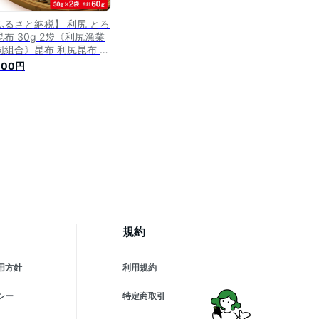
ふるさと納税】 利尻 とろ
昆布 30g 2袋《利尻漁業
同組合》昆布 利尻昆布 お
汁 コンブ こんぶ 北海道
000円
昆布 利尻こんぶ とろろ
布 北海道ふるさと納税 利
富士町 ふるさと納税 北海
2000円
規約
用方針
利用規約
シー
特定商取引