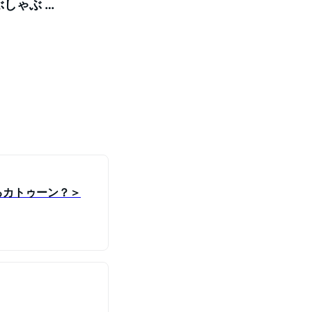
ぶしゃぶ 鍋
納税 北海
るカトゥーン？＞