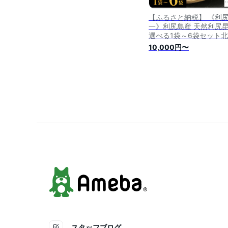
【ふるさと納税】 《利
一》利尻島産 天然利尻
選べる1袋～6袋セット
道ふるさと納税 利尻富
10,000円〜
ふるさと納税 北海道 昆
利尻昆布 高級昆布 お出
コンブ こんぶ 北海道産
利尻こんぶ 贈答
スタッフブログ