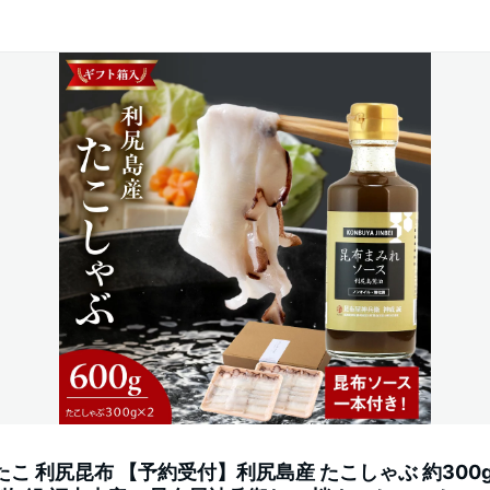
こ 利尻昆布 【予約受付】利尻島産 たこしゃぶ 約300