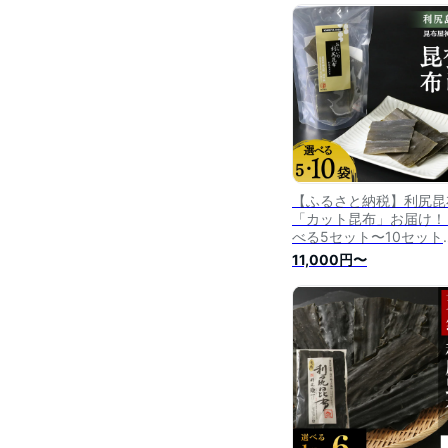
尻昆布 高級昆布 お出汁 
ンブ こんぶ 北海道産昆
利尻こんぶ 贈答
【ふるさと納税】利尻昆
「カット昆布」お届け！
べる5セット〜10セット
《昆布屋神兵衛》北海道
11,000円〜
るさと納税 利尻富士町 
さと納税 北海道 昆布 利
昆布 高級昆布 お出汁 コ
ブ こんぶ 北海道産昆布 
尻こんぶ 贈答