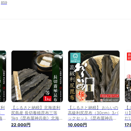
859
道利
【ふるさと納税】北海道利
【ふるさと納税】 おらいの
【
一等
尻島産 長切養殖昆布三等
高級利尻昆布（30cm）3パ
り
海道
1kg《昆布屋神兵衛》北海道
ックセット《昆布屋神兵
だ
 ふ
ふるさと納税 利尻富士町 ふ
衛》北海道ふるさと納税 利
衛
22,000円
10,000円
17
利
るさと納税 北海道 昆布 利
尻富士町 ふるさと納税 北海
尻