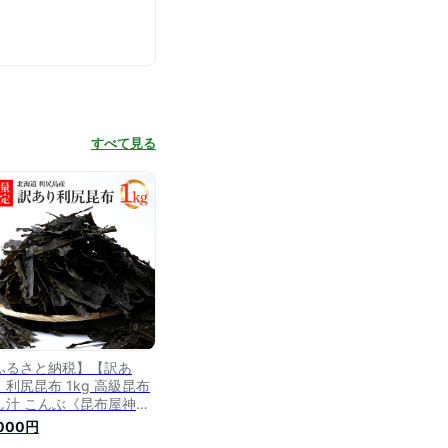
すべて見る
ふるさと納税】【訳あ
】利尻昆布 1kg 高級昆布
し汁 こんぶ《昆布屋神兵
》北海道ふるさと納税 利
,000円
富士町 ふるさと納税 北海