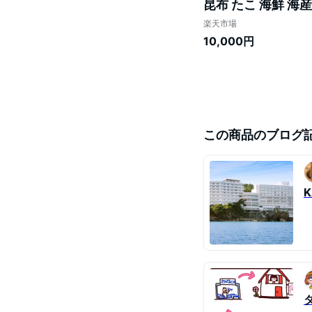
昆布 たこ 海鮮 海
こんぶ 利尻昆布 
楽天市場
道
10,000円
この商品のブログ