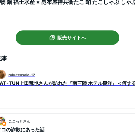
産物 鍋 福士水産 × 昆布屋神兵衛たこ 蛸 たこしゃぶ しゃ
ソース ミズダコ 北海道ふるさと納税 利尻富士町 ふるさと
販売サイトへ
記事
rakutensale-12
KAT-TUN上田竜也さんが訪れた『南三陸 ホテル観洋』＜何す
ここっとさん
タコの詐欺にあった話