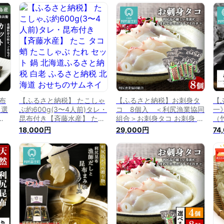
コ
尻昆布 高級昆布 お出汁 コ
道 昆布 利尻昆布 高級昆布
道
布
ンブ こんぶ 北海道産昆布
お出汁 コンブ こんぶ 北海
お
利尻こんぶ 贈答
道産昆布 利尻こんぶ 贈答
道
規
布
【ふるさと納税】 たこしゃ
【ふるさと納税】お刺身タ
【
 選
ぶ約600g(3〜4人前)タレ・
コ 8個入 ＜利尻漁業協同
一
昆布付き【斉藤水産】 たこ
組合＞お刺身タコ お刺身 タ
（
ふ
タコ 蛸 たこしゃぶ たれ セ
コ たこ 蛸 北海道ふるさと
納
18,000円
29,000円
74
ふる
ット 鍋 北海道ふるさと納税
納税 利尻富士町 ふるさと納
税
尻
白老 ふるさと納税 北海道
税 北海道
級
ン
おせち
ぶ
利
贈