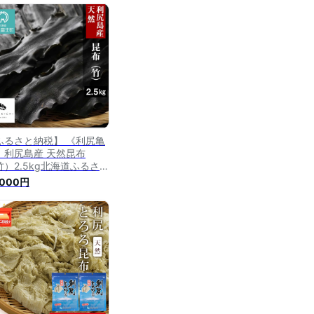
 昆布 利尻昆布 高級昆布
出汁 コンブ こんぶ 北海
産昆布 利尻こんぶ 贈答
格外
ふるさと納税】 《利尻亀
》利尻島産 天然昆布
竹）2.5kg北海道ふるさと
税 利尻富士町 ふるさと納
,000円
 北海道 昆布 利尻昆布 高
昆布 お出汁 コンブ こん
 北海道産昆布 利尻こんぶ
答