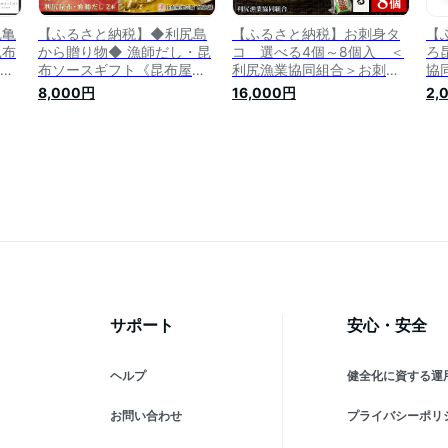
尻亀
【ふるさと納税】◆利尻島
【ふるさと納税】お刺身タ
【
昆布
から贈り物◆ 漁師だし・昆
コ 選べる4個～8個入 ＜
ろ
北海
布ソースギフト《昆布屋神
利尻漁業協同組合＞お刺身
協
士町
兵衛》 利尻昆布 調味料 無
タコ お刺身 タコ たこ 蛸 小
出
8,000円
16,000円
2,
布
添加 万能ソース ギフト 出
分け 真空パック 北海道ふる
産
汁
汁 だし 昆布だし 昆布出汁
さと納税 利尻富士町 ふるさ
昆
昆布
調味料北海道ふるさと納税
と納税 北海道 おせち
尻
利尻富士町 ふるさと納税 北
道 
海道
サポート
安心・安全
ヘルプ
健全化に資する運
お問い合わせ
プライバシーポリ