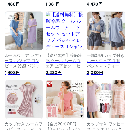
パジャマ レディース
ース 半袖 夏用パジ
ット 冷感パジャマ
1,480円
1,381円
4,470円
半袖 夏用パジャマ
ャマ 涼しいパジャマ
極涼パジャマ ルーム
涼しいパジャマ ハー
ハーフパンツ 長ズボ
ウェア 涼しい 抗菌
フパンツ 長ズボン
ン ワンピース ルー
防臭 ゆったり 部屋
ワンピース ルームウ
ムウェア ナイトウェ
着 ハーフパンツ シ
ェア ナイトウェア
ア 上下セット ゆっ
ルク調 ナイトウェア
上下セット ゆったり
たり シンプル 部屋
ギフト プレゼント
シンプル 無地 部屋
着 リラックス おう
着 リラックス 大き
ち時間 大きいサイズ
いサイズ
●5718●
ルームウェア レディ
【送料無料】接触冷
一部即納 カップ付き
ース パジャマ ワン
感 クール ルームウ
ルームウェア 半袖
ピース 冷感 パジャ
ェア 上下セット セ
パジャマレディース
マ 部屋着 ルームワ
ットアップ パジャマ
夏 上下セット 可愛
1,408円
2,280円
2,080円
ンピース 涼しい 可
レディース Tシャツ
い 2点セット 柔らか
愛い 半袖 部屋着 接
半袖 ワイドパンツ
い ハーフパンツ ナ
触冷感 夏用パジャマ
さらさら 涼しい リ
イトウェア 寝間着
無地 柔らか ロング
ブ生地 部屋着 ゆっ
部屋着 寝巻き 無地
丈 ナイトウェア ゆ
たり リラックス ナ
ショートパンツ 夏
ったり 送料無料
イトウェア 寝間着
セットアップ ゆった
ナイトウェア 大人
り 涼しい プレゼン
春夏
ト 送料無料
カップ付き ルームワ
【全品20％OFF】
カップ付き ワンピー
ンピース レディース
【3点セット】パジ
ス ロング リラック