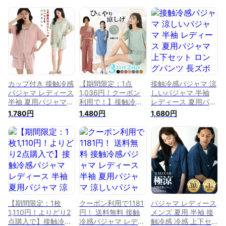
カップ付き 接触冷感
【期間限定：1点
接触冷感パジャマ 涼
パジャマ レディース
1,036円！クーポン
しいパジャマ 半袖
半袖 夏用パジャマ
利用で！】接触冷感
レディース 夏用パジ
涼しいパジャマ ハー
パジャマ レディース
ャマ 上下セット ロ
1,780円
1,480円
1,680円
フパンツ 長ズボン
半袖 夏用パジャマ
ングパンツ 長ズボン
ワンピース ルームウ
涼しいパジャマ ハー
セットアップ 長ズボ
ェア ナイトウェア
フパンツ 長ズボン
ン ルームウェア ナ
上下セット ゆったり
ワンピース ルームウ
イトウェア 部屋着
シンプル 無地 寝間
ェア ナイトウェア
ゆったり 涼しい 無
着 部屋着 リラック
上下セット ゆったり
地 寝間着 シンプル
ス 大きいサイズ 送
無地 寝間着 部屋着
リラックス ホームウ
料無料
リラックス 大きいサ
ェア 寝巻き 冷感
イズ
【期間限定：1枚
クーポン利用で1181
パジャマ レディース
1,110円！よりどり2
円！ 送料無料 接触
メンズ 夏用 半袖 接
点購入で】接触冷感
冷感パジャマ レディ
触冷感 冷感 上下セ