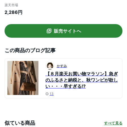
用パジャマ 涼しいパジャマ ハーフパンツ
楽天市場
長ズボン ワンピース ルームウェア ナイト
2,286円
ウェア 上下セット ゆったり シンプル 無地
寝間着 部屋着 リラックス
販売サイトへ
この商品のブログ記事
かすみ
【８月楽天お買い物マラソン】急ぎ
のふるさと納税と、秋ワンピが欲し
い・・・早すぎる!?
13
似ている商品
すべて見る