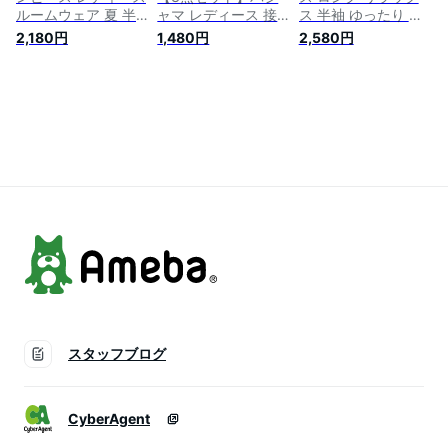
ルームウェア 夏 半
ャマ レディース 接
ス 半袖 ゆったり ル
袖 ワンピース カッ
触冷感 ルームウェア
ームウェア レディー
2,180円
1,480円
2,580円
プ付き パジャマ 夏
上下セット 夏 夏用
ス ブラトップ 部屋
用 可愛い かわいい
半袖 長ズボン 短パ
着 パジャマ ナイト
ランジェリー 部屋着
ン 半ズボン ハーフ
ウェア
大人 寝巻き ナイト
パンツ ロングパンツ
ウェア ゆったり カ
部屋着 ホームウェア
ジュアル リラックス
冷感パジャマ 寝巻き
涼しい 柔らかい 快
大きいサイズ 無地
適 大きいサイズ 春
サラサラ 涼しい 薄
夏 薄手 無地 シンプ
手 ゆったり リラッ
ル
クス 柔らかい
スタッフブログ
CyberAgent