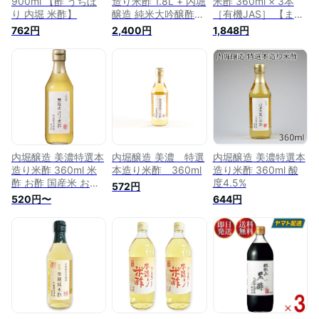
900ml 【酢 うちぼ
造り米酢 1.8L + 内堀
米酢 360ml × 3本
り 内堀 米酢】
醸造 純米大吟醸酢
［有機JAS］ 【まと
360ml
め買い 米酢 純米酢
762円
2,400円
1,848円
オーガニック 酢 う
ちぼり 内堀 無添
加】
内堀醸造 美濃特選本
内堀醸造 美濃 特選
内堀醸造 美濃特選本
造り米酢 360ml 米
本造り米酢 360ml
造り米酢 360ml 酸
酢 お酢 国産米 お酢
度4.5%
572円
酢 調味料
520円〜
644円