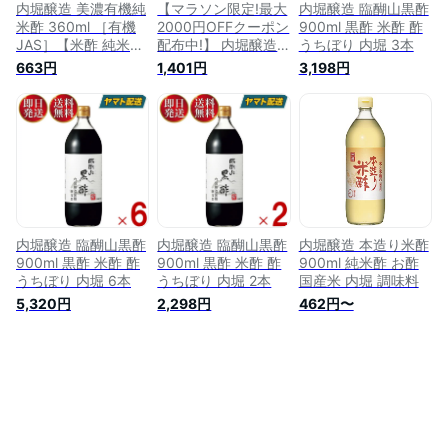
内堀醸造 美濃有機純
【マラソン限定!最大
内堀醸造 臨醐山黒酢
米酢 360ml ［有機
2000円OFFクーポン
900ml 黒酢 米酢 酢
JAS］【米酢 純米酢
配布中!】 内堀醸造
うちぼり 内堀 3本
オーガニック 酢 う
本造り米酢 900ml ×
663円
1,401円
3,198円
ちぼり 内堀 無添
2本 【酢 うちぼり 内
加】
堀 米酢】
内堀醸造 臨醐山黒酢
内堀醸造 臨醐山黒酢
内堀醸造 本造り米酢
900ml 黒酢 米酢 酢
900ml 黒酢 米酢 酢
900ml 純米酢 お酢
うちぼり 内堀 6本
うちぼり 内堀 2本
国産米 内堀 調味料
5,320円
2,298円
462円〜