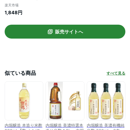
楽天市場
1,848円
販売サイトへ
似ている商品
すべて見る
内堀醸造 本造り米酢
内堀醸造 美濃特選本
内堀醸造 美濃有機純