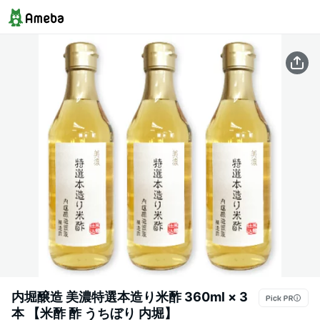
内堀醸造 美濃特選本造り米酢 360ml × 3
本 【米酢 酢 うちぼり 内堀】