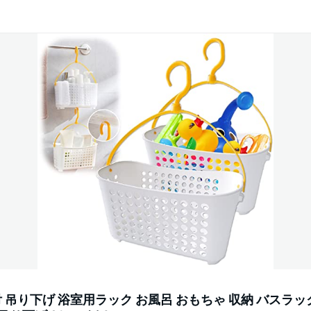
ク付 吊り下げ 浴室用ラック お風呂 おもちゃ 収納 バスラッ