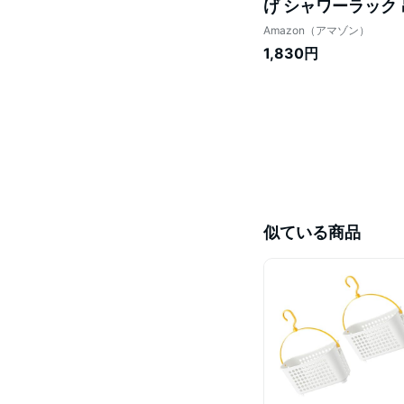
げ シャワーラック 
Amazon（アマゾン）
1,830円
似ている商品