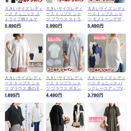
大きいサイズ レディ
大きいサイズレディ
大きいサイズ レディ
ース チュニック ス
ース トップス シャ
ース トップス シャ
トライプ柄ドルマン
ツ ブラウス ストラ
ツ モノトーンデザイ
シャツチュニック 長
イプ柄スキッパーシ
ンチュニックシャツ
5,890円
2,990円
5,490円
袖チュニック ドルマ
ャツ ストライプシャ
ロングシャツ タック
ンシャツ ロングシャ
ツ ロングシャツ 半
テールカット ロング
ツ ストライプシャツ
袖 ストライプ スキ
ドルマン モノトーン
シャツ 長袖 ロング
ッパー ロング ボタ
スリット ボタン 長
ストライプ柄 スキッ
ン ギャザー タック
袖 水墨画 和モダン
パー ドルマン タッ
コクーン 襟 ロール
チュニック 秋新作
ク 柄 ボタン 秋新作
アップ 柄 長い 夏新
秋服 春服 LL 2L 3L
春服 秋服 LL 2L 3L
作 春服 夏服 LL 2L
4L 5L ブラック 黒
4L 5L 柄物 ゴールド
3L 4L 5L ネイビー
ホワイト ゴールドジ
ジャパン
ゴールドジャパン
ャパン
大きいサイズレディ
大きいサイズレディ
大きいサイズ レディ
ース トップス シャ
ース トップス シャ
ース チュニック バ
ツ ブラウス 鹿の子
ツ ブラウス ボタン
ックレースアップV
タック袖スキッパー
シャツ 半袖シャツ
ネックチュニック V
1,895円
4,490円
3,790円
シャツ スキッパーシ
ストライプシャツ ス
ネック ロング バッ
ャツ 鹿の子 スキッ
キッパーシャツ 半袖
クシャン レースアッ
パー タック フリル
スキッパー ストライ
プ 5分袖 半袖 スリッ
ドルマン 5分袖 半袖
プ 柄 ボタン タック
ト タック ドルマン
Vネック 無地 春新作
袖タック パフスリー
シャツ 夏新作 春服
春服 夏服 LL 2L 3L
ブ バルーン 春新作
夏服 LL 2L 3L 4L 5L
4L 5L ホワイト 白
春服 秋服 夏服 LL 2L
ブラック 黒 オフホ