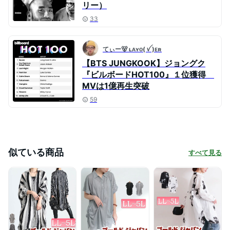
リー）
33
てぃー🐻 ʟᴀʏᴏ( ꪜ )ᴇʀ
【BTS JUNGKOOK】ジョングク
『ビルボードHOT100』１位獲得
MVは1億再生突破
59
似ている商品
すべて見る