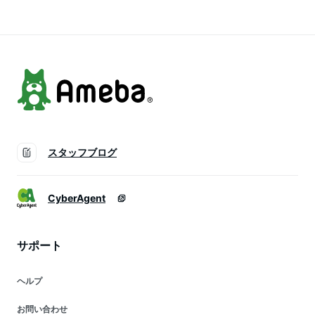
ドルマンスリーブ ゆ
い 無地 夏新作 春服
ット フレア 春新作
ったり ドルマン ス
夏服 LL 2L 3L 4L 5L
春服 夏服 LL 2L 3L
キッパー 着痩せ 大
ブラック 黒 グリー
4L 5L ブラック 黒
人 抜け感
ン ベージュ ゴール
グリーン ゴールドジ
ドジャパン
ャパン
スタッフブログ
CyberAgent
サポート
ヘルプ
お問い合わせ