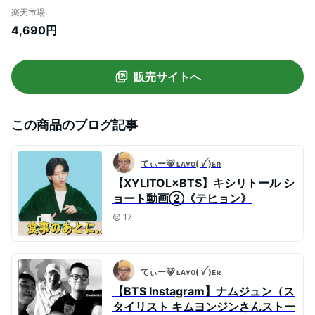
タックシャツ ドルマンシャツ 半袖シャツ
楽天市場
ロングシャツ プルオーバー タック Vネッ
4,690円
ク 襟 ドルマン 半袖 ボタン ロング ルーム
夏新作 夏 春 LL 2L 3L 4L 5L ブラック 黒 ゴ
ールドジャパン
販売サイトへ
この商品のブログ記事
てぃー🐻 ʟᴀʏᴏ( ꪜ )ᴇʀ
【XYLITOL×BTS】キシリトール シ
ョート動画②《テヒョン》
17
てぃー🐻 ʟᴀʏᴏ( ꪜ )ᴇʀ
【BTS Instagram】ナムジュン（ス
タイリスト キムヨンジンさんストー