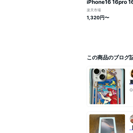
iPhone16 16pro 1
Plus ProMax 
楽天市場
ー 】
1,320円〜
この商品のブログ