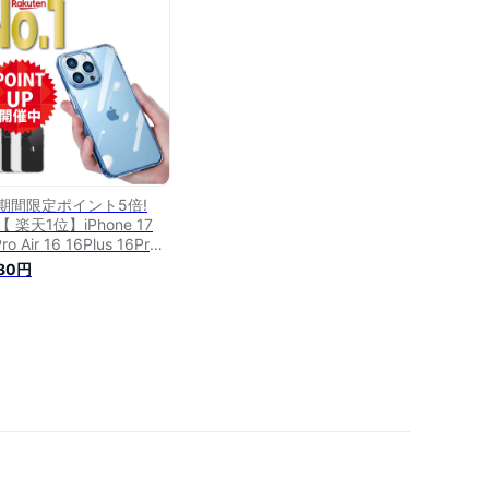
one16 16Pro 16Plus
Promax iPhone15 ケース
Pro max 15plus ケース
one14 14Pro iPhone13
ni 12 SE ケース
 期間限定ポイント5倍!
【 楽天1位】iPhone 17
ro Air 16 16Plus 16Pro
roMax 16e 15 15Plus
780円
ro 14 14Plus 14Pro
ProMax ケース クリア ク
アケース 透明 強化ガラス
ース 背面強化ガラス
ro 11Pro 11ProMax