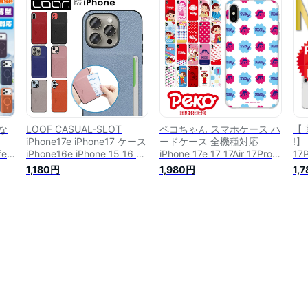
保護 iPhone14Pro max
16ProMax iPhone15Pro
iPh
e
iPhone13 Promax
15Plus 15ProMax 13 mini
16
iPhone13mini iPhone15Plus
14Pro 14Plus 14ProMax 強
15
h
iPhone14Plus レンズ保護
化ガラス
iPh
iPhone17pro カメラ保護カ
mi
バー
な
LOOF CASUAL-SLOT
ペコちゃん スマホケース ハ
【
iPhone17e iPhone17 ケース
ードケース 全機種対応
!】
fe
iPhone16e iPhone 15 16 14
iPhone 17e 17 17Air 17Pro
17P
max
13 12 mini Air 17Pro
17ProMax 16e 16 16Pro
16P
1,180円
1,980円
1,
17ProMax 16Pro 16ProMax
16Plus 16ProMax 15 15Pro
15P
e15
16Plus 15Pro 15ProMax
15Plus 15ProMax 14 14Pro
14
15Plus 14Pro 14ProMax ケ
14Plus 14ProMax SE3 13
リ
ース カバー カード収納 背
13mini 13Pro 12 12Pro SE2
ケ
面収納 カードポケット 薄型
携帯ケース ケース カバー
13P
構造
シンプル
スマホカバー 携帯カバー
sc689