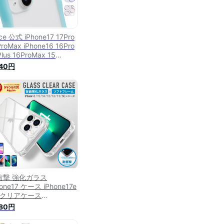
ace 公式 iPhone17 17Pro
ProMax iPhone16 16Pro
Plus 16ProMax 15
Plus 14 14Plus 強化ガラ
540円
 カメラレンズ プロテクタ
 メタル【 カメラレンズ保
 フィルム レンズカバー
メラ保護フィルム 保護フ
ルム アイフェイス
mee 正規品 】
衝撃 強化ガラス
hone17 ケース iPhone17e
r クリアケース
hone17Pro
280円
hone17ProMax
hone16e iPhone16 ケース