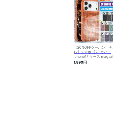
ィルム iPhone15 iPhone
16ProMax 16Plus iPhon
15 14 Plus 保護フィルム
Pro ProMax 12 12Pro iP
【20%OFFクーポン！今
ら】スマホ 冷却 カバー
iphone17 ケース magsa
対応 17pro 17air 17pro
1,890円
iphone16 ケース 16pro
16plus 16promax iphon
15pro 15plus 15promax
iphone14 14pro 14plus
14promax iphone13
iphone12 放熱メッシュ