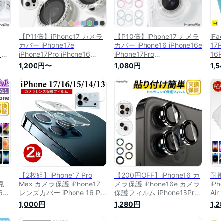
【P11倍】iPhone17 カメラ
【P10倍】iPhone17 カメラ
iF
カバー iPhone17e
カバー iPhone16 iPhone16e
17
 レ
iPhone17Pro iPhone16
iPhone17Pro
16
キ
iPhone16e カメラ レンズ 保
iPhone17ProMax カメラ保
15
1,200円〜
1,080円
1,
ro
護 フィルム キラキラ
護 キラキラ iPhone Air
ス
 カ
iPhone17ProMax iPhone Air
iPhone16Pro iPhone15 カメ
ー
iPhone15 iPhone16Pro
ラレンズ レンズカバー カメ
護
e
16Plus 16ProMax 15Plus
ラフィルム iPhone 16Plus
カ
 14
15Pro iPhone14 14Plus
16ProMax iPhone 15Pro
ィ
Max
iPhone 13 Pro ProMax 12
15Plus 15ProMax 14 13 12
Ha
mini
【2枚組】iPhone17 Pro
【200円OFF】iPhone16 カ
耐
見
Max カメラ保護 iPhone17
メラ保護 iPhone16e カメラ
iP
6
レンズカバー iPhone 16 Pro
保護フィルム iPhone16Pro
Ai
Max カメラカバー
カメラカバー レンズカバー
iP
1,000円
1,280円
1,
iPhone16Plus iPhone15
カメラ フィルム iPhone15
iP
スフ
ProMax iPhone AIR カメラ
iPhone14 iPhone 16Plus
iP