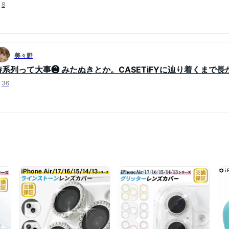
8
美々野
時系列って大事❷ みたぬきとか。CASETiFYに辿り着くまで
36