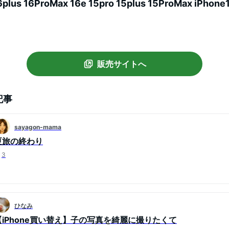
6plus 16ProMax 16e 15pro 15plus 15ProMax iPhone
13 12 12pro 9H 強化ガラス クリア 【 レンズプロテクター
販売サイトへ
記事
sayagon-mama
夏旅の終わり
3
ひなみ
【iPhone買い替え】子の写真を綺麗に撮りたくて