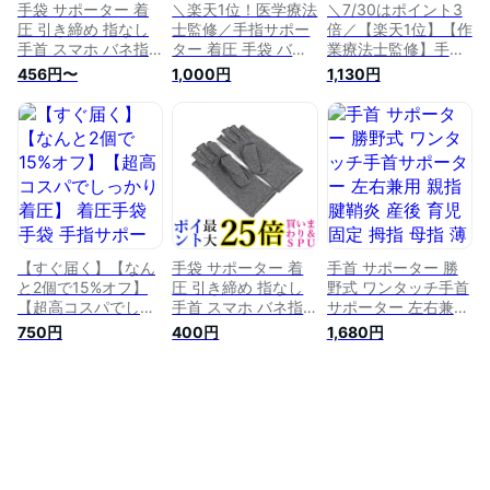
手袋 サポーター 着
＼楽天1位！医学療法
＼7/30はポイント3
圧 引き締め 指なし
士監修／手指サポー
倍／【楽天1位】【作
手首 スマホ バネ指
ター 着圧 手袋 バネ
業療法士監修】手指
関節炎 腱鞘炎
指 手首 手指 サポー
サポーター 着圧 手
456円〜
1,000円
1,130円
ト 関節炎 腱鞘炎 親
袋サポーター 手首
指 サポーター 固定
手指 サポート バネ
圧縮 マッサージ 指
指 関節炎 腱鞘炎 親
なし 引き締め 手首
指 サポーター 固定
の固定 手用サポータ
圧縮 マッサージ 指
ー オールシーズン対
なし 手首サポーター
応 スポーツ 1000円
ハーフフィンガー ス
ポッキリ
ポーツ パソコン グ
ローブ 手首固定
【すぐ届く】【なん
手袋 サポーター 着
手首 サポーター 勝
と2個で15%オフ】
圧 引き締め 指なし
野式 ワンタッチ手首
【超高コスパでしっ
手首 スマホ バネ指
サポーター 左右兼用
かり着圧】 着圧手袋
関節炎 腱鞘炎 (管理
親指 腱鞘炎 産後 育
750円
400円
1,680円
手袋 手指サポーター
C) 送料無料
児 固定 拇指 母指 薄
手首 手指 サポータ
型 ベージュ テーピ
ー サポート ばね指
ング 水仕事 腱鞘炎
関節炎 腱鞘炎 親指
サポーター手首 指
中指 腕 防寒 マウス
産後 育児 ばね指 バ
圧縮 マッサージ 指
ネ指 子育て 手首 痛
なし レディース メ
み けんしょう炎 手
ンズ パソコン スマ
首サポーター 腱鞘炎