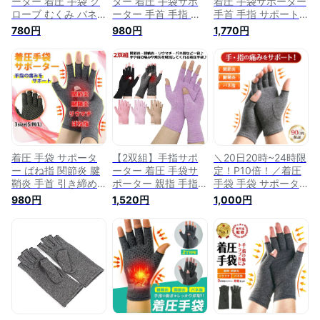
ーター 着圧 手袋 グ
ター 着圧 手袋サポ
着圧 手袋サポーター
ローブ むくみ バネ
ーター 手首 手指 サ
手首 手指 サポート
指 関節炎 腱鞘炎 緩
ポート バネ指 関節
レディース メンズ
780円
980円
1,770円
和 手首 手指 指なし
炎 腱鞘炎 親指 サポ
バネ指 関節炎 腱鞘
仕事用 着圧手袋 痛
ーター 固定 圧縮 マ
炎 親指 サポーター
み サポート 手袋サ
ッサージ 指なし 手
圧縮 マッサージ 指
ポーター 手指サポー
指のサポーター ハー
なし 手指のサポータ
ター 親指 固定 圧縮
フフィンガー スポー
ー ハーフフィンガー
手 指 負担 軽減 手首
ツ パソコン スマホ
スポーツ パソコン
サポーター 手指のサ
運転 手首の固定 オ
スマホ 運転 グロー
ポーター
ールシーズン （着圧
ブ 手首固定 オール
手袋）
シーズン対応
着圧 手袋 サポータ
【2双組】手指サポ
＼20日20時~24時限
ー ばね指 関節炎 腱
ーター 着圧 手袋サ
定！P10倍！／着圧
鞘炎 手首 引き締め
ポーター 親指 手指
手袋 手袋 サポータ
痛み 手の平 ケア 指
腱鞘炎 手首 オール
ー 手袋サポーター
980円
1,520円
1,000円
無し
シーズン バネ指 ス
手指サポーター 手首
ポーツ サポーター
手指 着圧 親指 固定
サポート 圧縮 マッ
圧縮 関節炎 腱鞘炎
サージ 指なし 手指
バネ指 むくみ 手 手
のサポーター ハーフ
首 指 痛み 負担 軽減
フィンガー パソコン
手首サポーター 指な
関節炎 スマホ 運転
し 手袋 パソコン ス
手首の固定 固定
マホ 左右 セット 手
指のサポーター