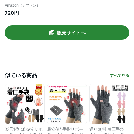
節ストレス 血行改善 痛みを和らげる バネ
Amazon（アマゾン）
指 関節炎 腱鞘炎 親指 サポーター 固定 圧
720円
縮 マッサージ スポーツ 家事 育児 マウス
男女兼用 ブラック (L)
販売サイトへ
似ている商品
すべて見る
楽天1位 ばね指 サポ
最安値/ 手指サポー
送料無料 着圧手袋