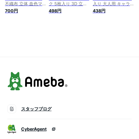
不織布 立体 血色マ
ク 5枚入り 3D 立体
入り 大人用 キャラ
スク 30枚 ダイヤモ
マスク 不織布マスク
クター 不織布柄マス
700円
498円
438円
ンドマスク マスク
カラー 3d 立体 不織
ク 血色マスク プリ
不織布マスク 血色
布 使い捨て マスク
ーツ 立体不織布マス
カラー 大人用 使い
血色マスク チークマ
ク カラー不織布 不
捨てマスク 立体マス
スク 素敵 おしゃれ
織布立体カラーマス
ク 小顔 血色カラー
かわいい ベージュ
ク 使い捨て 血色カ
3D立体 カラーマス
カラーマスク レギュ
ラー プリーツ立体マ
ク 不織布 4層フィル
ラーサイズ 血色 不
スク 3D立体 素敵 お
ター構造 口紅がつき
織布カラーマスク 不
しゃれ ベージュ レ
にくい
織布立体カラーマス
ギュラーサイズ
ク
スタッフブログ
CyberAgent