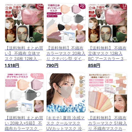
【送料無料 まとめ買
【送料無料】不織布
【送料無料】 不織布
い】 不織布 立体マ
カラーマスク 20枚入
立体マスク 12枚入
スク 24枚 12枚入 2
り クチバシ型 ダイ
BC アースカラー 3D
パック BC アースカ
ヤモンドマスク 血色
立体 マスク 不織布
1,518円
790円
858円
ラー3D マスク 不織
カラー 3D 立体マス
マスク 不織布立体マ
布マスク 不織布立体
ク 不織布マスク カ
スク カラー 不織布
マスク カラー 不織
ラー 不織布 使い捨
カラーマスク 血色マ
布カラーマスク 血色
て 血色マスク 舟形
スク くすみカラー
マスク くすみカラー
柳葉型 チークマスク
不織布立体カラーマ
不織布立体カラーマ
素敵 おしゃれ くち
スク 不織布 使い捨
スク 不織布 使い捨
ばし 不織布立体カラ
て 素敵 おしゃれ カ
て 素敵 カラーマス
ーマスク ダイヤモン
ラーマスク イエベ
ク イエベ ブルべ マ
ド形状 韓国マスク
ブルべ マスク イエ
スク
ベマスク
【送料無料 まとめ買
[キモチ] 夏用 冷感マ
【送料無料】 不織布
い 20枚入×5箱】 不
スク クールマスク
カラーマスク 51枚入
織布カラーマスク ク
UVカットマスク 冷
り 不織布マスクカラ