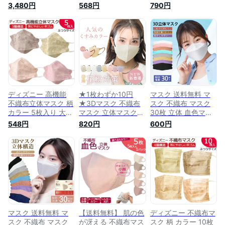
チバシ型 ダイヤモン
感不織布マスク ひん
ー 血色マスク プリ
3,480円
568円
790円
ドマスク 100枚 血色
やりマスク 涼しいマ
ーツ 立体不織布マス
カラー 3D 立体マス
スク 立体マスク 20
ク カラー不織布 不
ク 不織布マスク カ
枚 バイカラー 瞬間
織布立体カラーマス
ラー 不織布 使い捨
冷感 超絶冷感 立体
ク 使い捨て 血色カ
て 血色マスク くち
マスク 冷感マスク
ラー 不織布立体カラ
ばし 舟形 柳葉型 素
不織布 立体 顔にフ
ーマスク プリーツ立
敵 おしゃれ 不織布
ィット不織布 立体
体マスク 3D立体 チ
立体カラーマスク ダ
不織布マスク 血色マ
ークマスク 素敵 お
イヤモンド形状 韓国
スク カラーマスク
しゃれ レギュラーサ
マスク
くちばし マスク 使
イズ
ディズニー 高機能
★1枚わずか10円
マスク 送料無料 マ
い捨て 小顔 チーク
不織布立体マスク 柄
★3Dマスク 不織布
スク 不織布 マスク
マスク おしゃれ 小
カラー 5枚入り 大人
マスク 立体マスク
30枚 立体 血色マス
顔マスク (3D冷感グ
用 ダイヤモンドマス
バイカラーマスク 不
ク ダイヤモンドマス
548円
820円
600円
レージュ)
ク キャラクター 不
織布マスク 52枚 不
ク マスク 不織布マ
織布柄マスク 不織布
織布 血色マスク カ
スク 血色 大人用 使
カラーマスク 血色マ
ラーマスク 小顔マス
い捨てマスク 立体マ
スク クチバシ型 3D
ク 一木良品マスク
スク 小顔 血色カラ
立体 不織布マスク
マスク 立体 不織布
ー 3D立体 カラーマ
使い捨て 舟形 柳葉
3dマスク 不織布マ
スク 不織布 口紅が
型 素敵 おしゃれ く
スク 小顔マスク 立
つきにくい
ちばし 不織布立体カ
体マスク 不織布 血
ラーマスク 韓国マス
色マスク バイカラー
ク
マスク 52枚/箱
マスク 送料無料 マ
【送料無料】 肌の色
ディズニー 不織布マ
スク 不織布 マスク
が冴える 不織布マス
スク 柄 カラー 10枚