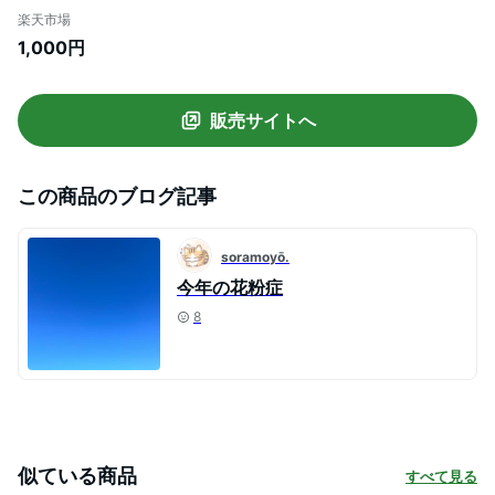
モンド くちばし 立体マスク 3dマスク 不織
楽天市場
布マスク 不織布立体マスク カラーマスク
1,000円
血色マスク くすみカラー マスクカラー 使
い捨て 素敵 レースマスク 小顔マスク ベー
ジュ グレージュ
販売サイトへ
この商品のブログ記事
soramoyō.
今年の花粉症
8
似ている商品
すべて見る