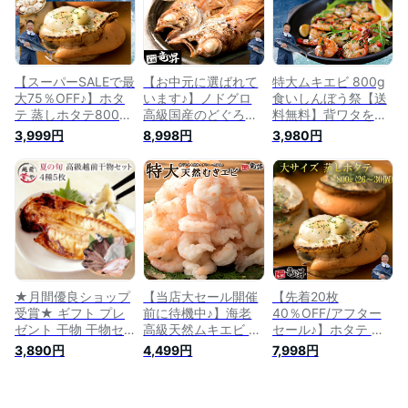
誕生日 父の日 プレ
ト 干物 魚 海鮮 発送
ペ 景品 魚 海鮮 発送
ゼント お中元 お歳
A 誕生日祝 母の日
A 父の日 お中元 誕生
暮 お年賀 暑中見舞
日祝い 卒業 入学
い 残暑見舞い 長寿
お取り寄せ 発送A
【スーパーSALEで最
【お中元に選ばれて
特大ムキエビ 800g
大75％OFF♪】ホタ
います♪】ノドグロ
食いしんぼう祭【送
テ 蒸しホタテ800g
高級国産のどぐろ
料無料】背ワタを除
送料無料 超特大！1
150g 送料無料 防腐
き、味も浸み込むバ
3,999円
8,998円
3,980円
袋に16〜20個も！
剤不使用 冷凍 ギフ
ックカット！冷凍 魚
2L 食べる分だけ解凍
ト 御祝 内祝 誕生日
ギフト 御祝 内祝 誕
貝 帆立 ほたて 冷凍
プレゼント 一夜干し
生日 プレゼント 海
魚 ギフト 御祝 内祝
干物 干物セット コ
鮮丼 手巻寿司 コン
誕生日 プレゼント
ンペ 景品 朝食 魚 海
ペ 景品 ちらし 魚 海
海鮮丼 コンペ 景品
鮮 発送A お中元 超早
鮮 発送A 母の日 父の
魚 海鮮 発送A 父の日
割 年賀 誕生日祝い
日 誕生日祝い
誕生日祝い 卒業 入
お中元 超早割
学
★月間優良ショップ
【当店大セール開催
【先着20枚
受賞★ ギフト プレ
前に待機中♪】海老
40％OFF/アフター
ゼント 干物 干物セ
高級天然ムキエビ 1
セール♪】ホタテ 蒸
ット 無添加 高級 セ
キロ入 送料無料 背
しホタテ 800g 送料
3,890円
4,499円
7,998円
ット 4種5尾 プレゼ
ワタを除き、味も浸
無料 特大！26～30
ント 食品 送料無料
み込むバックカッ
個も！ M 食べる分だ
【冷凍】干物 1位 れ
ト！冷凍 魚 ギフト
け解凍 貝 帆立 ほた