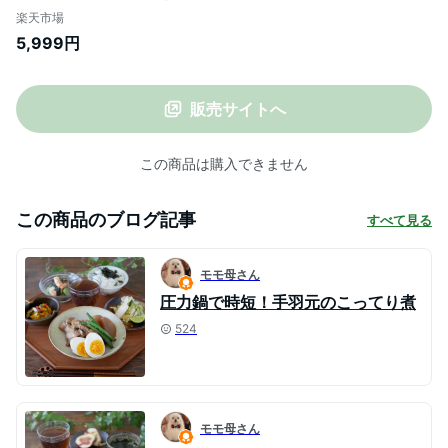
1.6キロ） 送料無料 超特大 塩サバ あじ 蓮
楽天市場
子鯛 あじみりん 真鯛 かます 冷凍 ギフト
5,999円
御祝 内祝 プレゼント コンペ 景品 魚 海鮮
発送A 母の日 誕生日祝い 卒業 入学 年賀
販売サイトへ
この商品は購入できません
この商品のブログ記事
すべて見る
モモ母さん
圧力鍋で時短！手羽元のこってり煮
524
モモ母さん