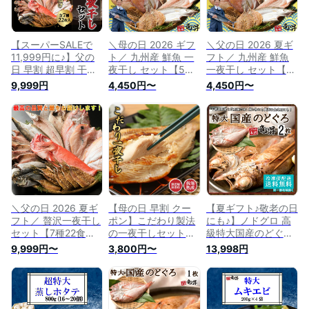
【スーパーSALEで
＼母の日 2026 ギフ
＼父の日 2026 夏ギ
11,999円に♪】父の
ト／ 九州産 鮮魚 一
フト／ 九州産 鮮魚
日 早割 超早割 干物
夜干し セット【5種
一夜干し セット【5
贅沢一夜干しセット
11食分】国産 送料無
種11食分】国産 送料
9,999円
4,450円〜
4,450円〜
【7種20食分】送料
料 アジ 蓮子鯛 あじ
無料 アジ 蓮子鯛 あ
無料 のどぐろ 蓮子
みりん 真鯛 かます
じみりん 真鯛 かま
鯛 かます もちうお
干物 焼き魚 海鮮 花
す 干物 焼き魚 海鮮
金目鯛 あじみりん
以外 冷凍 御祝 内祝
花以外 冷凍 御祝 内
冷凍 ギフト 御祝 内
誕生日 父の日 プレ
祝 誕生日 父の日 プ
祝 誕生日 プレゼン
ゼント お中元 お歳
レゼント お中元 お
ト 干物 海鮮 発送A
暮 お年賀 暑中見舞
歳暮 お年賀 暑中見
父の日 誕生日祝い
い 残暑見舞い 長寿
舞い 残暑見舞い 長
卒業 入学
祝い 敬老の日 お取
寿祝い 敬老の日 お
り寄せ 発送A
取り寄せ 発送A
＼父の日 2026 夏ギ
【母の日 早割 クー
【夏ギフト♪敬老の日
フト／ 贅沢一夜干し
ポン】こだわり製法
にも♪】ノドグロ 高
セット【7種22食
の一夜干しセット
級特大国産のどぐろ
分】国産 送料無料
【5種7品】送料無料
180g×2尾 送料無料
9,999円〜
3,800円〜
13,998円
のどぐろ 蓮子鯛 か
防腐剤不使用 あじ
【こだわり生感覚製
ます もちうお 金目
いわし丸干し かます
法】冷凍 ギフト 御
鯛 あじみりん 干物
さばみりん 鯛カマ
祝 内祝 誕生日 プレ
焼き魚 海鮮 花以外
冷凍 ギフト 御祝 内
ゼント 一夜干し 干
高級 冷凍 御祝 内祝
祝 誕生日 プレゼン
物 干物セット コン