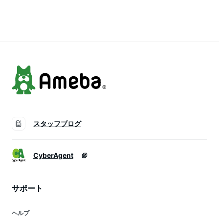
んこ鯛 さば あじ す
御祝 内祝 誕生日 プ
て 冷凍 魚 ギフト 御
るめいか 高級 プレ
レゼント 海鮮丼 手
祝 内祝 誕生日 プレ
ゼント 贈答 内祝 お
巻寿司 コンペ 景品
ゼント 海鮮丼 手巻
祝い 御礼 誕生日 贈
ちらし 魚 海鮮 発送A
寿司 コンペ 景品 魚
り物 お取り寄せ コ
母の日 父の日 年賀
海鮮 発送A お歳暮 年
ンペ 景品 喜寿 米寿
誕生日祝い 母の日
賀 誕生日祝い お歳
御祝 食べ物
父の日
暮
スタッフブログ
CyberAgent
サポート
ヘルプ