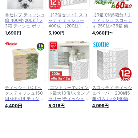
鼻セレブ ティッシュ
［12個セット］スコ
【3箱で約5箱分！】
箱 400枚(200組) ×
ッティ ティシュー
ティッシュ スコッテ
3箱 ティシュ ボック
400枚 （200組） 5
ィ 250組×36箱 備蓄
スティッシュ ティッ
箱 ホワイトパッケー
フラワーボックス 大
1,690円
5,190円
4,980円〜
シュペーパー
ジ 送料無料 ティッ
容量 長持ち ティシ
シュ ティッシュペー
ュ— ボックスティッ
パー ボックスティッ
シュ ティッシュペー
シュ 箱ティッシュ
パー 36箱(3箱×12
まとめ買い 日本製紙
個)/54箱(3箱×18個)
クレシア（株）
セット【D】
【D】 【pickup】
【wkn】[G0]
［02MG］ あす楽
ティッシュ LCボッ
[エントリーでポイン
スコッティ ティッシ
クスティッシュ150
ト最大10倍/スタンプ
ュペーパー 200組5
組×5P×16 ティシュ
ラリー]ティッシュ
箱×12パック(60箱)
ボックス まとめ買い
スコッティ scottie
ティシュペーパー ま
4,400円
5,016円
4,999円
業務用 | ボックステ
送料無料 60箱 箱テ
とめ買い ケース販売
ィッシュ ティッシュ
ィッシュ ボックステ
ボックスティッシュ
ペーパー 箱ティッシ
ィシュ ティッシュペ
日用品 ティッシュ
ュ まとめ買い 業務
ーパー 400枚（ 200
日本製紙クレシア
用 大容量 備蓄 防災
組） 5箱×12個セッ
【送料無料】
グッズ ソフトパック
ト まとめ買い ケー