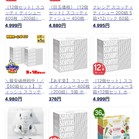
［12個セット］スコ
《目玉価格》［12個
クレシア スコッティ
ッティ ティシュー
セット］スコッティ
ティシュー 200組 5
400枚 （200組） 5
ティシュー 400枚
箱×12パック 60箱 1
箱 ホワイトパッケー
（200組） 5箱 ホワ
ケース スコッティテ
4,999円
4,880円
4,995円
ジ ティッシュ ティ
イトパッケージ ティ
ィッシュペーパー ス
ッシュペーパー ボッ
ッシュ ティッシュペ
コッティティッシュ
クスティッシュ 箱テ
ーパー ボックスティ
スコッティ— ティッ
ィッシュ まとめ買い
ッシュ 箱ティッシュ
シュ 日本製 ボック
日本製紙クレシア
まとめ買い 日本製紙
スティッシュ 箱ティ
（株）【D】
クレシア（株）
ッシュ 花粉 ティッ
【D】
シュペーパー 花粉症
箱ティッシュペーパ
ー 業務用 まとめ買
い 箱買い
＼最安値挑戦中！／
【あす楽】 スコッテ
［12個セット］スコ
【60箱セット】 テ
ィ ティシュー 400枚
ッティ ティシュー 5
ィッシュ スコッティ
（200組） 5箱 ホワ
箱×12個セット ホワ
送料無料 200組 60
イトパッケージ ティ
イトパッケージ ティ
4,980円
376円
4,999円
箱 ティッシュペーパ
ッシュ ティッシュペ
ッシュ ティッシュペ
ー ボックスティッシ
ーパー ボックスティ
ーパー ボックスティ
ュ 備蓄 備え ティシ
ッシュ 箱ティッシュ
ッシュ 箱ティッシュ
ュー 400枚 5箱 ホワ
日本製紙クレシア
まとめ買い
イト 箱ティッシュ
（株） 【D】
まとめ買い 感染症
鼻水 ストック 備蓄