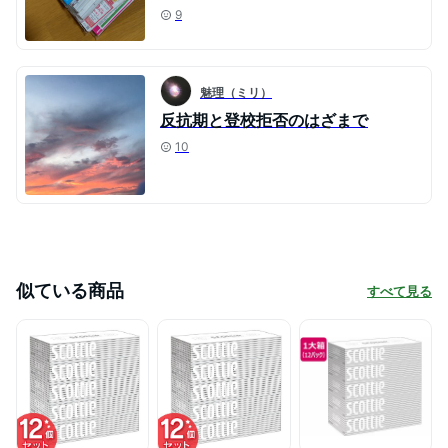
9
魅理（ミリ）
反抗期と登校拒否のはざまで
10
似ている商品
すべて見る