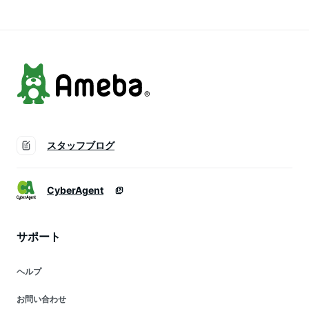
ティッシュ ケース買
ス販売 大容量 日用
い
品 備蓄 防災 消耗品
ティシュー クレシア
エコ
スタッフブログ
CyberAgent
サポート
ヘルプ
お問い合わせ