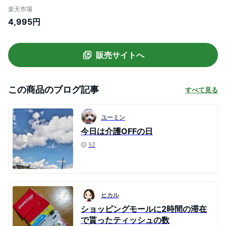
組）大容量 備蓄 防災 ボックス ティシュ—
楽天市場
ボックスティッシュ 5箱 ホワイトパッケー
4,995円
ジ 箱ティッシュ まとめ買い[G0]
販売サイトへ
この商品のブログ記事
すべて見る
ユーミン
今日は介護OFFの日
52
ヒカル
ショッピングモールに2時間の滞在
で貰ったティッシュの数