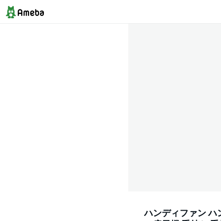
ハンディファン ハン