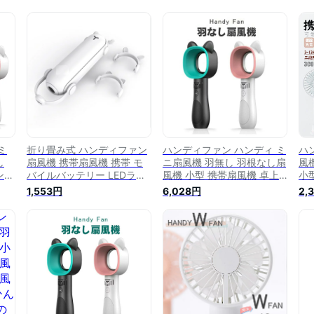
ミ
折り畳み式 ハンディファン
ハンディファン ハンディ ミ
ハ
し
扇風機 携帯扇風機 携帯 モ
ニ扇風機 羽無し 羽根なし扇
風
ン
バイルバッテリー LEDライ
風機 小型 携帯扇風機 卓上
小
帯
ト付 冷風扇 ミニ扇風機 手
扇風機 冷風扇 usb充電式 風
帯
1,553円
6,028円
2,
上
持ち 手持 usb充電式 風量調
量調節
中
機
節 携帯便利 熱中症対策 グ
騒
帯便
ッズ メール便
ネ
扇
ク
ィ
上