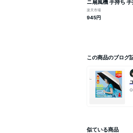
ニ扇風機 手持ち 手
楽天市場
945円
この商品のブログ
似ている商品