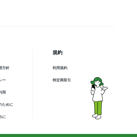
ブル扇風機 卓上扇風機 熱
症対策
規約
用方針
利用規約
シー
特定商取引
利用
のために
めに