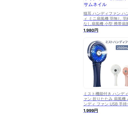
猫耳 ハンディファン ハ
ィ ミニ扇風機 羽無し 羽
なし扇風機 小型 携帯扇
卓上扇風機 冷風扇 usb
1,980円
式 風量調節 安心 子供 
んやりグッズ 送料無料
ミスト機能付き ハンデ
ァン 折りたたみ 扇風機 
ンディ ファン USB 手持
卓上 携帯 ハンディ扇風
1,999円
携帯扇風機 卓上扇風機 
ディーファン 充電式 風
節 おしゃれ かわいい 夏