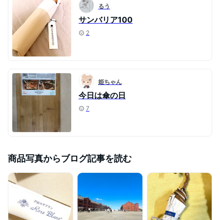
るう
サンバリア100
2
姫ちゃん
今日は傘の日
7
商品写真からブログ記事を読む