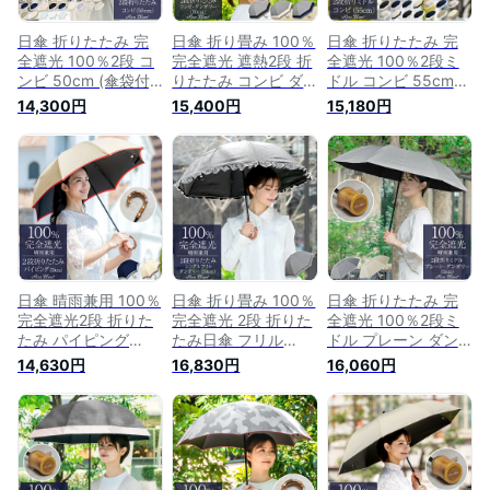
日傘 折りたたみ 完
日傘 折り畳み 100％
日傘 折りたたみ 完
全遮光 100％2段 コ
完全遮光 遮熱2段 折
全遮光 100％2段ミ
ンビ 50cm (傘袋付)
りたたみ コンビ ダ
ドル コンビ 55cm
【Rose Blanc】晴雨
ンガリー 50cm 曲が
(傘袋付) 【Rose
14,300円
15,400円
15,180円
兼用 折り畳み uvカ
り手元 (傘袋付)晴雨
Blanc】晴雨兼用 折
ット 軽量 遮熱 涼感
兼用 uvカット 軽量
り畳み uvカット 軽
傘 レディース
涼感 傘 レディース
量 遮熱 涼感 傘 レデ
100％完全遮光 おし
ィース
ゃれ
日傘 晴雨兼用 100％
日傘 折り畳み 100％
日傘 折りたたみ 完
完全遮光2段 折りた
完全遮光 2段 折りた
全遮光 100％2段ミ
たみ パイピング
たみ日傘 フリル
ドル プレーン ダン
50cm 曲がり手元
50cm ダンガリー 曲
ガリー 55cm (傘袋
14,630円
16,830円
16,060円
(傘袋付)傘 uvカット
がり手元 (傘袋付)晴
付) 【Rose Blanc】
軽量 折り畳み 遮熱
雨兼用 uvカット 軽
晴雨兼用 折り畳み
涼感 傘 レディース
量 遮熱 涼感 傘 レデ
uvカット 軽量 遮熱
折りたたみ かわいい
ィース 折りたたみ
涼感 傘 レディース
100％完全遮光 かわ
いい