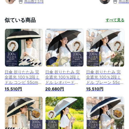
商品数
2,578
商品数
似ている商品
すべて見る
日傘 折りたたみ 完
日傘 折りたたみ 完
日傘 折りたたみ 完
全遮光 100％2段ミ
全遮光 100％2段ミ
全遮光 100％2段ミ
ドル コンビ 55cm
ドル レオパード
ドル プレーン 55cm
(傘袋付) 曲がり手元
55cm (傘袋付) 曲が
(傘袋付) 曲がり手元
15,510円
20,680円
15,510円
【Rose Blanc】晴雨
り手元 【Rose
【Rose Blanc】晴雨
兼用 折り畳み uvカ
Blanc】晴雨兼用 折
兼用 折り畳み uvカ
ット 軽量 遮熱 涼感
り畳み uvカット 軽
ット 軽量 遮熱 涼感
傘 レディース
量 遮熱 涼感 傘 レデ
傘 レディース
ィース