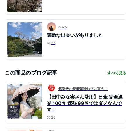
miko
素敵な出会いがありました
26
この商品のブログ記事
すべて見る
🉐楽天お得情報🉐お得に買う！
【田中みな実さん愛用】日傘 完全遮
光 100％ 遮熱 99％ではダメなんで
す！
20