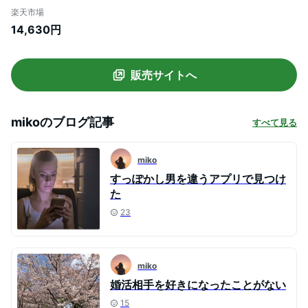
Blanc】晴雨兼用 折り畳み uvカット 軽量
楽天市場
遮熱 涼感 傘 レディース
14,630円
販売サイトへ
miko
のブログ記事
すべて見る
miko
すっぽかし男を違うアプリで見つけ
た
23
miko
婚活相手を好きになったことがない
15