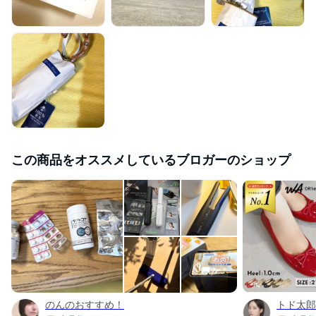
この商品をオススメしているブロガーのショップ
のんのおすすめ！
トド太郎