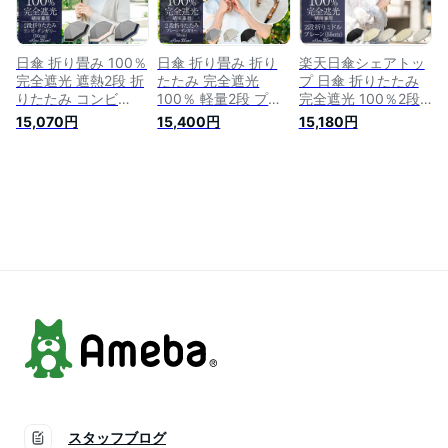
日傘 折り畳み 100％
日傘 折り畳み 折り
楽天日傘シェアトッ
完全遮光 遮熱2段 折
たたみ 完全遮光
プ 日傘 折りたたみ
りたたみ コンビ
100％ 軽量2段 プレ
完全遮光 100％2段
50cm (傘袋付)晴雨
ーン ダンガリー
ミドル プレーン
15,070円
15,400円
15,180円
兼用 uvカット 軽量
50cm 曲がり手元
55cm (傘袋付)
涼感 傘 レディース
(傘袋付)晴雨兼用 折
【Rose Blanc】晴雨
100％完全遮光 おし
りたたみ傘uvカット
兼用 折り畳み uvカ
ゃれ
レディース 涼感 傘
ット 軽量 遮熱 涼感
折りたたみ
傘 レディース
スタッフブログ