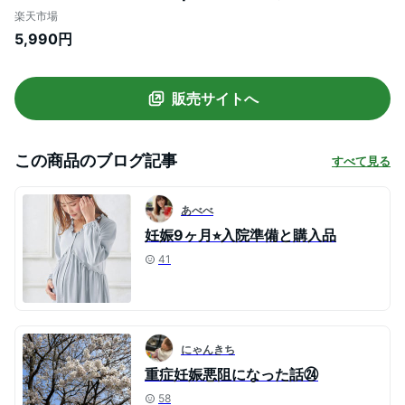
る 前開き 秋冬 長袖 入院 前開き
楽天市場
授乳しやすい 家庭洗濯 産前 産後 オフ
5,990円
サックス ネイビー チャコール S M L LL
販売サイトへ
この商品のブログ記事
すべて見る
あべべ
妊娠9ヶ月⭐︎入院準備と購入品
41
にゃんきち
重症妊娠悪阻になった話㉔
58