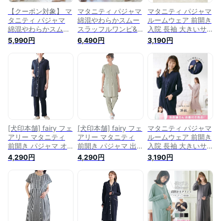
【クーポン対象】 マ
マタニティ パジャマ
マタニティ パジャマ
タニティ パジャマ
綿混やわらかスムー
ルームウェア 前開き
綿混やわらかスムー
スラッフルワンピ&
入院 長袖 大きいサ
ス切替ギャザーパジ
産後も使えるレギン
イズ ワンピース マ
5,990円
6,490円
3,190円
ャマ | 出産後も長く
スパジャマ | 出産後
マ 産前 産後 授乳服
使える 秋冬 長
も長く使える 秋冬
綿混 スムース 衿付
袖 入院 ポケット
長袖 入院 ポケッ
ネグリジェ チャコー
付き 授乳しやす
ト付き 授乳しやす
ル×オフ/ネイビー×
い 家庭洗濯 産
い 家庭洗濯 産
オフ LL/3L 出産準備
前 産後 オフ サッ
前 産後 オフ サッ
ニッセン nissen
クス ネイビー パー
クス ネイビー チャ
プル S M L LL
コール S M L LL
[犬印本舗] fairy フェ
[犬印本舗] fairy フェ
マタニティ パジャマ
アリー マタニティ
アリー マタニティ
ルームウェア 前開き
前開き パジャマ オ
前開き パジャマ 出
入院 長袖 大きいサ
ープンカラー 半袖
産後も長く使える ワ
イズ ワンピース マ
4,290円
4,290円
3,190円
ルームウェア 産前
ッフル 半袖 ズボン
マ 産前 産後 授乳服
産後 妊婦服 出産後
セット 産前 産後 妊
綿混 スムース ギャ
も長く使える 入院
婦服 入院 産院着 ゆ
ザー切替え ネグリジ
産院着M-L ネイビー
ったり M-L グリーン
ェ チャコールグレー
10352202
杢/ネイビー LL/3L
出産準備 ニッセン
nissen