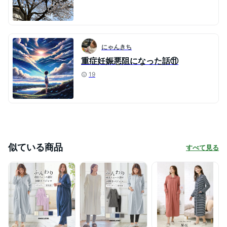
にゃんきち
重症妊娠悪阻になった話⑪
19
似ている商品
すべて見る