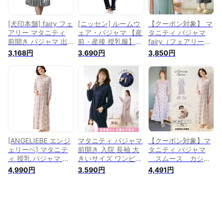
[犬印本舗] fairy フェ
[ニッセン] ルームウ
【クーポン対象】 マ
アリー マタニティ
ェア・パジャマ 【産
タニティ パジャマ
前開き パジャマ 出
前・産後 授乳服】
fairy（フェアリー）
産後も長く使える サ
カットソー素材で着
前開きパジャマ スト
3,168円
3,690円
3,850円
ラっと快適 綿100%
心地ラク！ 綿混スム
レッチリブ ネグリジ
半袖 ネグリジェ 産
ース前開きマタニテ
ェ ワンピース 授乳
前 産後 授乳 妊婦服
ィパジャマ ネイビー
パジャマ ブラック
M-L ブラックチェッ
マタニティLL
チャコール グリーン
ク 10355102
M L | 出産後も長く
使える 秋 冬
[ANGELIEBE エンジ
マタニティ パジャマ
【クーポン対象】マ
ェリーベ] マタニテ
前開き 入院 長袖 大
タニティ パジャマ
ィ 授乳 パジャマ 出
きいサイズ ワンピー
スムース カシュ
産後も長く使える ス
ス ママ 産前 産後 授
クール パット付き
4,990円
3,590円
4,491円
ムース カシュクール
乳服 綿混 スムース
ネグリジェ ペール
パット付 ネグリジェ
ギャザー切替え ネグ
ピンク サックス S M
エンパイア 長袖 産
リジェ チャコールグ
L | 出産後も長く使
前 産後 S サックス×
レー杢/ネイビー
える 秋 冬 長
プリント 10232250
4L/5L/6L ニッセン
袖 ポケット付き
nissen
授乳口付き