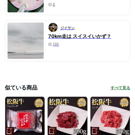
6
ジイサン
70km走は スイスイいかず？
195
似ている商品
すべて見る