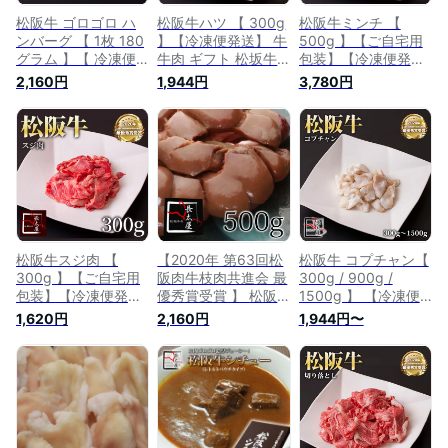
松阪牛 ゴロゴロ ハ
松阪牛ハツ 【 300g
松阪牛ミンチ 【
ンバーグ 【 1枚 180
】【冷凍便発送】 牛
500g 】【ご自宅用
グラム 】【 冷凍便
牛肉 ギフト 松坂牛
包装】【冷凍便発
発送 】牛 牛肉 ギフ
お歳暮 クリスマス
送】 牛 牛肉 ギフト
2,160円
1,944円
3,780円
ト 松坂牛 お歳暮 ク
お中元 ホルモン ハ
松坂牛 お歳暮 クリ
リスマス お中元 誕
ツ 誕生日プレゼント
スマス お中元 ミン
生日プレゼント プレ
プレゼント 贈り物
チ 誕生日プレゼント
ゼント 贈り物 長太
長太屋
プレゼント 贈り物
屋
長太屋
松阪牛スジ肉 【
【2020年 第63回松
松阪牛 コプチャン【
300g 】【ご自宅用
阪肉牛枝肉共進会 最
300g / 900g /
包装】【冷凍便発
優秀賞受賞 】 松阪
1500g 】 【冷凍便
送】牛 牛肉 ギフト
牛マメ 【 500g 】
発送】 牛 牛肉 ギフ
1,620円
2,160円
1,944円〜
スジ肉 松坂牛 お歳
牛 牛肉 ギフト 松坂
ト 松坂牛 お歳暮 ク
暮 クリスマス お中
牛 お歳暮 クリスマ
リスマス お中元 ホ
元 誕生日プレゼント
ス お中元 ホルモン
ルモン コプチャン
プレゼント 贈り物
マメ 誕生日プレゼン
誕生日プレゼント プ
国産 日本産 長太屋
ト プレゼント 贈り
レゼント 贈り物 長
長太屋牧場から生産
物 長太屋 冷凍便発
太屋
者直送
送