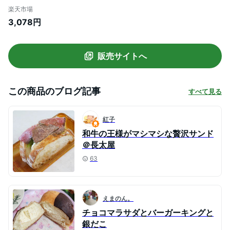
松坂牛 お歳暮 クリスマス お中元 誕生日プ
楽天市場
レゼント プレゼント 贈り物 長太屋
3,078円
販売サイトへ
この商品のブログ記事
すべて見る
紅子
和牛の王様がマシマシな贅沢サンド
＠長太屋
63
えまのん。
チョコマラサダとバーガーキングと
銀だこ