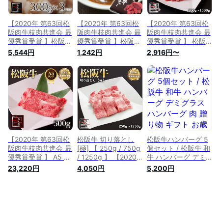
【2020年 第63回松
【2020年 第63回松
【2020年 第63回松
阪肉牛枝肉共進会 最
阪肉牛枝肉共進会 最
阪肉牛枝肉共進会 最
優秀賞受賞 】松阪牛
優秀賞受賞 】松阪牛
優秀賞受賞 】 松阪
コプチャン 【 300g
シチュー 【 ビーフ
牛 切り落とし 【
5,544円
1,242円
2,916円〜
× 3パック 】 牛 牛肉
シチュー 】 レトル
300g 】 牛 牛肉 ギ
ギフト 松坂牛 お歳
ト 牛 牛肉 ギフト 松
フト 松坂牛 お歳暮
暮 クリスマス お中
坂牛 お歳暮 クリス
クリスマス お中元
元 ホルモン コプチ
マス お中元 シチュ
すき焼き しゃぶしゃ
ャン 誕生日プレゼン
ー 誕生日プレゼント
ぶ 誕生日プレゼント
ト プレゼント 贈り
プレゼント 贈り物
プレゼント 贈り物
物 長太屋 冷凍便発
長太屋
長太屋
送
【2020年 第63回松
松阪牛 切り落とし
松阪牛ハンバーグ 5
阪肉牛枝肉共進会 最
[極] 【 250g / 750g
個セット / 松阪牛 和
優秀賞受賞 】 A5 等
/ 1250g 】 【2020
牛 ハンバーグ デミ
級 松阪牛 ロース す
年 第63回松阪肉牛
グラスハンバーグ 肉
23,220円
4,050円
5,200円
き焼 【 500g 】 牛
枝肉共進会 最優秀賞
贈り物 ギフト お歳
牛肉 ギフト 松坂牛
受賞 】 牛 牛肉 ギフ
暮 お中元 父の日 母
お歳暮 クリスマス
ト 松坂牛 お歳暮 ク
の日 ( 松坂牛 松坂 )
お中元 しゃぶしゃぶ
リスマス お中元 す
誕生日プレゼント プ
き焼き しゃぶしゃぶ
レゼント 贈り物 長
誕生日プレゼント プ