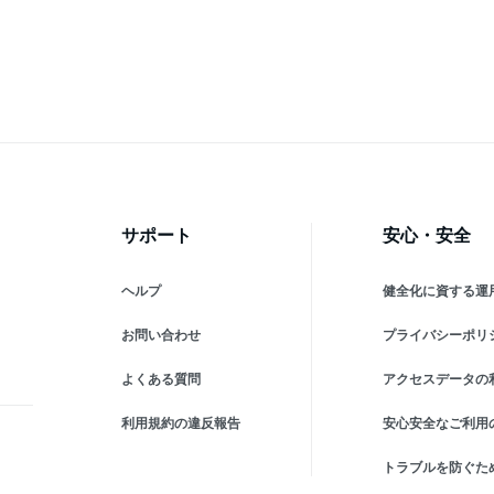
 羽
充電式 小型ファン ハンディ
持
風機
風量調節 USB充電 熱中症対
風
策 暑さ対策
扇
ア
サポート
安心・安全
ヘルプ
健全化に資する運
お問い合わせ
プライバシーポリ
よくある質問
アクセスデータの
利用規約の違反報告
安心安全なご利用
トラブルを防ぐた