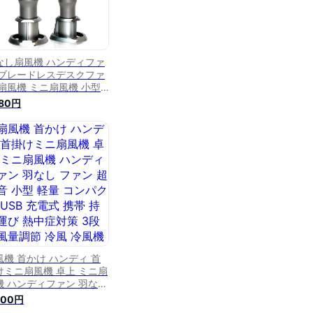
なし扇風機 ハンディファ
 ブレードレスデスクファ
 扇風機 ミニ扇風機 小型
ァン USB充電 羽なし扇風
280円
 羽根なし扇風機 卓上 ス
ンド機能 ハンディ 2Way
量調節 携帯扇風機 持ち運
る 充電式 送料無料 お宝
ライス ###羽無し扇風機
S###
風機 首かけ ハンディ 首
けミニ扇風機 卓上 ミニ扇
機 ハンディファン 羽なし
ァン 超静音 小型 軽量 コ
500円
パクト USB 充電式 携帯