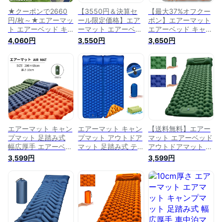
★クーポンで2660
【3550円＆決算セ
【最大37%オフクー
円/枚～★エアーマッ
ール限定価格】エア
ポン】エアーマット
ト エアーベッド キ
ーマット エアーベッ
エアーベッド キャン
ャンプマット アウト
ド キャンプマット
プマット アウトドア
4,060円
3,550円
3,650円
ドアマット 車中泊マ
アウトドアマット 車
マット 車中泊マット
ット 足踏み式 枕付
中泊マット 足踏み式
足踏み式 枕付き 折
き 折畳み式 幅広厚
枕付き 折畳み式 幅
畳み式 幅広厚手 軽
手 軽量 テント キャ
広厚手 軽量 テント
量 テント キャンプ
ンプ コンパクト 防
キャンプ コンパクト
コンパクト 防水 防
水 防潮 防災グッズ
防水 防潮 防災グッ
潮 防災グッズ 40D
40Dナイロン+TPU
ズ 40Dナイロン
ナイロン+TPU生地
生地 収納袋付き
+TPU生地 収納袋付
収納袋付き
CQCD02-1
き
エアーマット キャン
エアーマット キャン
【送料無料】エアー
プマット 足踏み式
プマット アウトドア
マット エアーベッド
幅広厚手 エアーベッ
マット 足踏み式 テ
アウトドアマット 車
ド アウトドアマット
ントマット エアーベ
中泊マット テント
3,599円
3,599円
車中泊マット 車中泊
ッド 車中泊マット
キャンプ 超軽量 防
スッキリ テント キ
枕付き 40Dナイロン
水 防潮 防災 枕付き
ャンプ 枕付き折畳み
TPU生地 耐水加工
折畳み式 無限連結可
式 無限連結可能 コ
寝袋 折畳み式 防水
能 コンパクト 40D
ンパクト 防水 40D
防潮 山登り 花見 車
ナイロン+TPU生地
ナイロン+TPU生地
中泊 テント泊 防災
キャンプ用品 収納袋
キャンプ用品
キャンプ用品 冷却タ
付き(グリーン/ブル