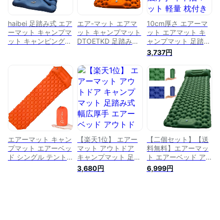
オル 収納袋付き 補
ー)
修キット三枚
haibei 足踏み式 エア
エア-マット エアマ
10cm厚さ エアーマ
ーマット キャンプマ
ット キャンプマット
ット エアマット キ
ット キャンピングマ
DTOETKD 足踏み式
ャンプマット 足踏み
ット エアーマット
幅広厚手 エアーベッ
式 幅広厚手 車中泊
3,737円
キャンプ用 アウトド
ド アウトドアマット
マット 軽量 枕付き
アマット 枕付き 折
車中泊マット テント
折畳み式 無限連結可
畳み式 厚手 40Dナ
キャンプ 軽量 枕付
能 コンパクト 防水
イロン TPU生地 山
き折畳み式 無限連結
防潮 防災 40Dナイ
登り 花見 車中泊 テ
可能 コンパクト 防
ロン+TPU生地 キャ
ント泊 防水 防潮 防
水防潮 防災 40Dナ
ンプ用品 収納袋付き
災用品 収納袋付き
イロン+TPU生地 キ
ャンプ用品 収納袋付
き (オレンジ)
エアーマット キャン
【楽天1位】 エアー
【二個セット】【送
プマット エアーベッ
マット アウトドア
料無料】エアーマッ
ド シングル テント
キャンプマット 足踏
ト エアーベッド ア
マット 枕付き 超軽
み式 幅広厚手 エア
ウトドアマット 車中
3,680円
6,999円
量 防水 40Dナイロ
ーベッド アウトドア
泊マット テント キ
ン TPU生地 折畳み
マット 車中泊マット
ャンプ 超軽量 防水
式 コンパクト アウ
テント キャンプ 軽
防潮 防災 枕付き折
トドア キャンプ テ
量 枕付き折畳み式
畳み式 無限連結可能
ント泊 車中泊 お昼
無限連結可能 コンパ
コンパクト 40Dナイ
寝 花見 登山 防災用
クト キャンプ用品
ロン+TPU生地 キャ