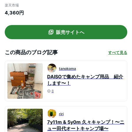
マット アウトドアマット テント 車中泊マ
楽天市場
ット 足踏み式 枕付き 折畳み式 幅広厚手 軽
4,360円
量 キャンプ コンパクト 防水 防潮 防災グッ
ズ 40Dナイロン+TPU生地 収納袋付き 簡
単収納
販売サイトへ
この商品のブログ記事
すべて見る
tanokoma
DAISOで集めたキャンプ用品 紹介
します〜！
8
riri
7y11m & 5y0m 久々キャンプ！〜ニ
ュー田代オートキャンプ場〜