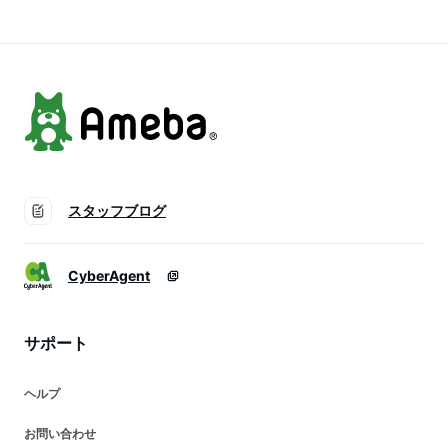
品 収納袋付き
防水防潮 防災 通気
ンプ用品 収納袋付き
性 マット キャンプ
(グリーン/ブルー)
キャンプ マット 連
結
スタッフブログ
CyberAgent
サポート
ヘルプ
お問い合わせ