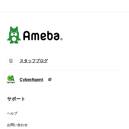
和食 出汁 だしの素
万能和風だし うま味
ポイント消化
【D10】 【Q】
スタッフブログ
CyberAgent
サポート
ヘルプ
お問い合わせ