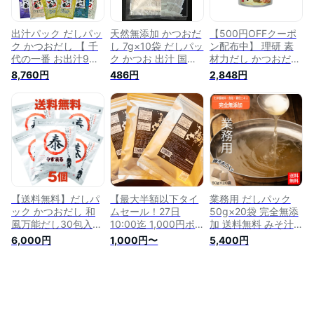
む出汁 ダシ 出汁パ
だしパック ギフト
ック 最速発送【正規
【正規品】
品】
出汁パック だしパッ
天然無添加 かつおだ
【500円OFFクーポ
ク かつおだし 【 千
し 7g×10袋 だしパッ
ン配布中】 理研 素
代の一番 お出汁9種
ク かつお 出汁 国産
材力だし かつおだし
類全品11個 】 【お
原料 天然素材100％
業務用 500g かつお
8,760円
486円
2,848円
徳用】「 フルセット
ダシ みそ汁 味噌汁
節粉末 粉末 かつお
出汁 パック 粉末 無
和風だし 化学調味料
節 かつお 鰹 カツオ
添加 ギフト お中元
無添加 食塩無添加
和風だしの素 和風
家庭用 粉末だし 国
だしの素 出汁の素
産 飲むだし 飲む出
出汁 ダシ 化学調味
汁 だし パック ダシ
料無添加 食塩無添加
だし 無添加 だし 無
業務用 送料無料
添加 出汁 ギフト 」
【 送料無料 】【正
規品】
【送料無料】だしパ
【最大半額以下タイ
業務用 だしパック
ック かつおだし 和
ムセール！27日
50g×20袋 完全無添
風万能だし30包入り
10:00迄 1,000円ポ
加 送料無料 みそ汁
5袋 / やすまるだし
ッキリ～！】 だしパ
焼きあご あごだし
6,000円
1,000円〜
5,400円
合わせだし 出汁パッ
ック 国産 【.北海道
かつおだし かつお
ク 出汁 だし
の極みだし20包.】
いわし 天然 出汁 健
化学調味料無添加 詰
康調味料 食塩 無添
め合わせ 無添加だし
加 調味料味噌汁 料
業務用 万能だし 無
亭 削り節 本格お出
添加出汁 かつおだし
汁