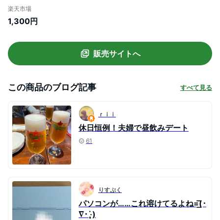
出汁 だし おだし かつおだし 顎だし 無添加
楽天市場
30包入り 送料無料 かつお 鰹だし だしパッ
1,300円
ク 粉末 国産 出汁パック 出汁 グルメ食品
かつおだし 化学調味料無添加 ギフト対応
可
販売サイトへ
この商品のブログ記事
すべて見る
ｒｉｉ
休日恒例！夫婦で昼飲みデート
61
りすぷく
パソコンが……これ溶けてるよね=͟͟͞͞(･
∇･ ‧̣̥̇)