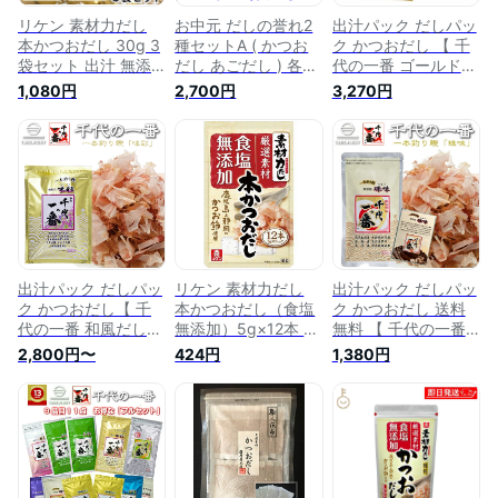
リケン 素材力だし
お中元 だしの誉れ2
出汁パック だしパッ
本かつおだし 30g 3
種セットA ( かつお
ク かつおだし 【 千
袋セット 出汁 無添
だし あごだし ) 各
代の一番 ゴールド
加 和風だし 鰹 理研
64g(8g×8パック)
和風だし 50包入
1,080円
2,700円
3,270円
ビタミン だし かつ
入 かつおだし 鰹
(8gx50包) レシピ 付
おだし 食塩無添加
出汁パック 出汁 だ
】「 粉末 だし 無添
し 味噌汁 無添加 常
加 ギフト お中元 家
温保存 送料無料 贈
庭用 粉末だし かつ
答 ギフト プレゼン
お 鰹 国産 飲むお出
ト
汁 飲むだし 飲む出
汁 根昆布 ねこぶだ
し 出汁パック 出汁
無添加 」 《 あす楽
》【正規品】
出汁パック だしパッ
リケン 素材力だし
出汁パック だしパッ
ク かつおだし【 千
本かつおだし（食塩
ク かつおだし 送料
代の一番 和風だし
無添加）5g×12本 和
無料 【 千代の一番
「味彩」 送料無料
風だし かつおだし
和風だし 無添加 珠
2,800円〜
424円
1,380円
（8g×30包） 出汁
粉末だし 無添加 国
味 10包入（7.0g×10
パック 粉末 無添加
産かつお 使用 出汁
包） 】 出汁 パック
ギフト お中元 家庭
調味料 だしの素 料
粉末 無添加 ギフト
用 粉末だし かつお
理用 和食 味噌汁 煮
お中元 家庭用 粉末
出汁醤油 国産 お家
物 減塩志向 無添加
だし 国産 飲むお出
ごはん 料理 調味料
調味料 健康志向 楽
汁 飲むだし 飲む出
鰹 絶品 飲むだし 飲
天 おすすめ 人気
汁だし 無添加 ダシ