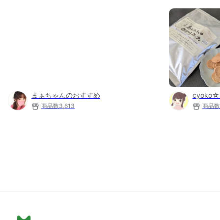
まぁちゃんのおすすめ
cyoko
商品数
3,613
商品数