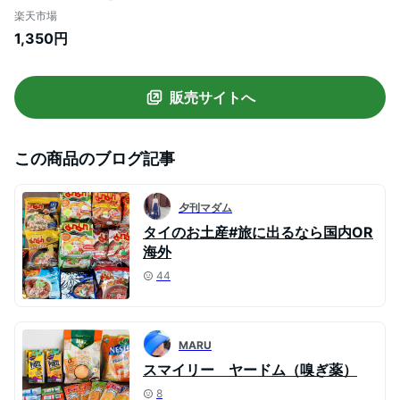
ック )］ 2種類 メントール メンソール ノー
楽天市場
ズミント / 花粉症 鼻づまり 夏バテ インヘ
1,350円
ラー 眠気覚まし リラックス 気分転換 勉強
すっきり タイ雑貨 アジアン雑貨 ハッカ
【送料無料】
販売サイトへ
この商品のブログ記事
夕刊マダム
タイのお土産#旅に出るなら国内OR
海外
44
MARU
スマイリー ヤードム（嗅ぎ薬）
8