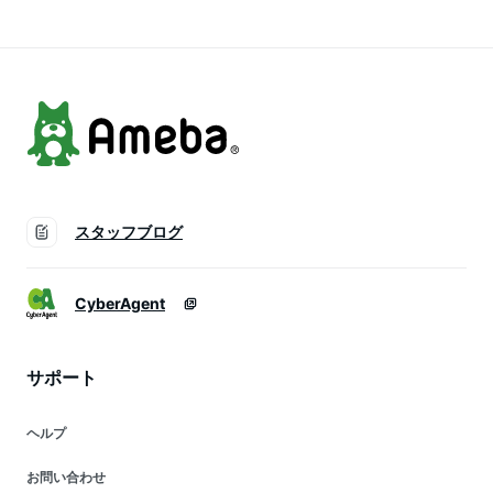
転換 リフレッシュ
転換 アウトドア す
転換 アウトドア タ
ポスト投函 レビュー
っきりしたい時に ア
イ アジアン雑貨 ハ
特典 【 送料無料 】
ンガーマネジメント
ッカ ポスト投函 レ
【送料無料】
ビュー特典
スタッフブログ
CyberAgent
サポート
ヘルプ
お問い合わせ