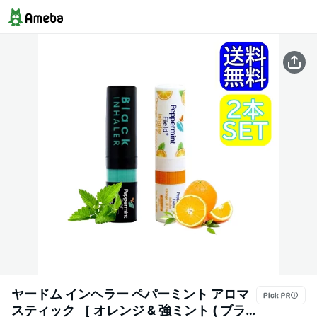
ヤードム インヘラー ペパーミント アロマ
スティック ［ オレンジ & 強ミント ( ブラ