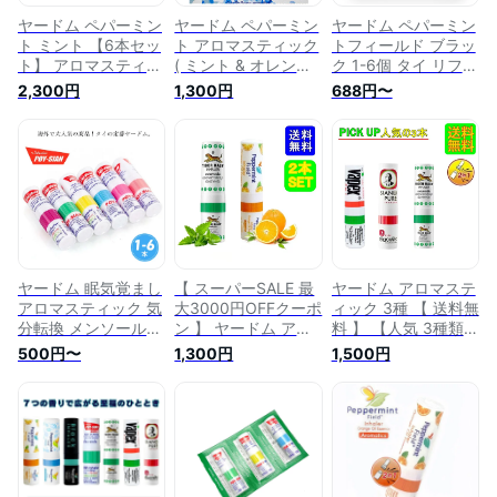
ヤードム ペパーミン
ヤードム ペパーミン
ヤードム ペパーミン
ト ミント 【6本セッ
ト アロマスティック
トフィールド ブラッ
ト】 アロマスティッ
( ミント & オレンジ )
ク 1-6個 タイ リフレ
ク インヘラー メン
お試し 2種類 セット
ッシュ 眠気覚まし
2,300円
1,300円
688円〜
トール メンソール
インヘラー メンソー
アロマスティック イ
ノーズミント / 花粉
ル 花粉症 鼻づまり
ンヘラー 強メンソー
症 鼻づまり 夏バテ
夏バテ 眠気覚まし
ル 勉強 気分転換 タ
テスト勉強 眠気覚ま
リラックス 気分転換
イ雑貨 花粉症 運転
し リラックス 気分
アウトドア タイ雑貨
夏バテ ミント 鼻づ
転換 アウトドア す
アジアン雑貨 ハッカ
まり リラックス 鼻
っきり タイ アジア
ポスト投函 レビュー
スースー ペパーミン
ン雑貨 ハッカ ポス
特典有 【送料無料】
ト アロマオイル ス
ト投函 レビュー特典
ッキリ ドライブ 土
有 送料無料
産 鼻炎 解消
ヤードム 眠気覚まし
【 スーパーSALE 最
ヤードム アロマステ
アロマスティック 気
大3000円OFFクーポ
ィック 3種 【 送料無
分転換 メンソール
ン 】 ヤードム アロ
料 】 【人気 3種類
インヘラー 1本 6本
マスティック [ オレ
SET】 強メンソール
500円〜
1,300円
1,500円
アロマオイル タイ雑
ンジ & 強ミント ( タ
気分リフレッシュ 花
貨 ミント アジアン
イガー ) ] 2種類 セッ
粉対策 鼻づまり 夏
リラックス 鼻づまり
ト ペパーミント イ
バテ インヘラー 運
リフレッシュ 勉強
ンヘラー メントール
転 ドライブ 眠気覚
スッキリ ハッカ 花
メンソール 花粉 運
まし リラックス 気
粉症 夏バテ メント
転 ドライブ 鼻づま
分転換 テスト勉強
ール ペパーミント
り 夏バテ 暑さ対策
アウトドア タイ雑貨