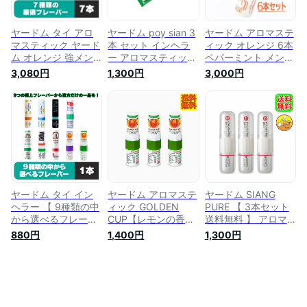
タイ スティックタイ
インヘラー 眠気覚ま
アジアン雑貨 ハッカ
プ ヤードン
し リラックス 気分
ポスト投函 レビュー
POYSIAN ポイシア
転換
特典有
ヤードム タイ アロ
ヤードム poy sian 3
ヤードム アロマステ
ン
マスティック ヤード
本 セット インヘラ
ィック オレンジ 6本
ム オレンジ 強メン
ー アロマスティック
ペパーミント メンソ
ソール リフレッシュ
ポイシアン 気分リフ
ール メンソールステ
3,080円
1,300円
3,000円
【 7種類 セット 】
レッシュ タイ 香り
ィック タイドラマ
花粉 鼻づまり 夏バ
メンソール 花粉症
花粉症 鼻づまり 夏
テ インヘラー 眠気
鼻づまり 運転 ドラ
バテ 暑さ対策 イン
覚まし リラックス
イブ 夏バテ 眠気覚
ヘラー 運転 ドライ
気分転換 アウトドア
まし リラックス 勉
ブ 眠気覚まし 鼻ス
タイ アジアン雑貨
強 気分転換 アウト
ースー 勉強 受験 リ
運転 受験生 テスト
ドア すっきり 鼻ス
ラックス リフレッシ
勉強 仕事 鼻スース
ースー タイ アジア
ュ アウトドア タイ
ー ポスト投函 レビ
ン雑貨 ハッカ ポス
雑貨 アジアン雑貨
ュー特典有
ト投函 タイ 土産
タイ お土産
ヤードム タイ イン
ヤードム アロマステ
ヤードム SIANG
ヘラー 【 9種類の中
ィック GOLDEN
PURE 【 3本セット
から選べるフレーバ
CUP【レモンの香
送料無料 】 アロマ
ー 】 強メンソール
り】 強メンソール
スティック 強メンソ
880円
1,400円
1,300円
ペパーミント タイヤ
気分リフレッシュ ブ
ール 気分リフレッシ
ードム 鼻スースー
ラックインヘラー 3
ュ 花粉対策 鼻づま
アロマスティック 花
本SET ノーズミント
り 鼻すーすー イン
粉対策 鼻づまり 眠
/ 花粉症 鼻づまり 眠
ヘラー 夏バテ 眠気
気覚まし 運転 勉強
気覚まし 勉強 夏バ
覚まし 運転 ドライ
夏バテ ハッカ 気分
テ リラックス 気分
ブ リラックス 気分