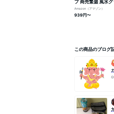
プ 商売繁盛 風水グ
Amazon（アマゾン）
939円〜
この商品のブログ