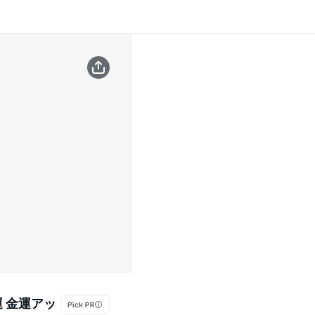
運 金運アッ