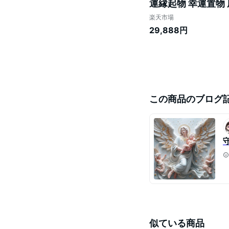
運縁起物 幸運置物 
運上昇 招福 勝負運
楽天市場
2024 辰年
29,888円
この商品のブログ
似ている商品