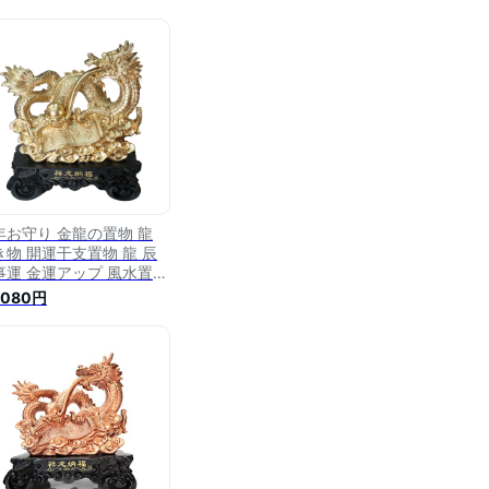
年お守り 金龍の置物 龍
き物 開運干支置物 龍 辰
事運 金運アップ 風水置物
運置物 縁起物 辰年お守り
,080円
運 風水 アイテム 開運グ
ズ 玄関 インテリア