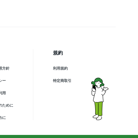
規約
用方針
利用規約
シー
特定商取引
利用
のために
めに