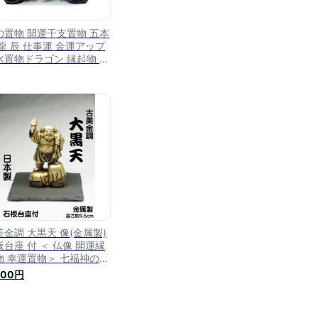
の置物 開運干支置物 五本
 龍 辰 仕事運 金運アップ
水置物ドラゴン 縁起物 辰
お守り 開運風水アイテム
運グッズ ブロンズカラー
美金調 大黒天 像(金属製)
板台座 付 ＜ 仏像 開運縁
物 幸運置物＞ 七福神の置
 大黒様の置物 大国主命
800円
福神