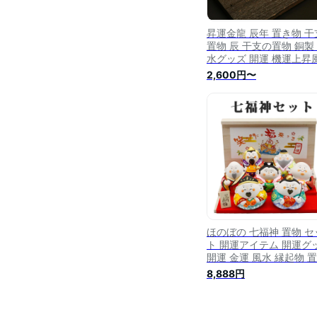
昇運金龍 辰年 置き物 干
置物 辰 干支の置物 銅製
水グッズ 開運 機運上昇
龍 置物 縁起物 厄除け 
2,600円〜
開運 贈答 ギフト龍の置
開運祈願 風水龍 おしゃ
飾り物 贈り物 新年
ほのぼの 七福神 置物 セ
ト 開運アイテム 開運グ
開運 金運 風水 縁起物 
グッズ 風水グッズ 金運
8,888円
プ かわいい 布袋様 玄関