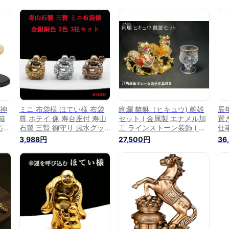
福神
ミニ 布袋様 ほてい様 布袋
絢爛 貔貅（ヒキュウ) 雌雄
辰
箱
尊 ホテイ 像 寿台座付 寿山
セット ( 金属製 エナメル加
置
応
石製 三賢 御守り 風水グッ
工 ラインストーン装飾 ) ＆
仕
願
ズ 開運グッズ 幸運 開運イ
クリスタル 切子水盃 ＆ 八
金
3,988円
27,500円
36
店祝
ンテリア お守り 金運アップ
角鏡台座ミラー ＜風水グッ
開
プレ
金運グッズ 開運アイテム 開
ズ・開運グッズ・幸運の置
ッ
運祈願 EBISU 七福神の置物
物＞ 金運 魔除け 仕事運 金
契此 定応大師 長汀子 釈契
銭運 幸運 風水 置物 縁起物
此 開運縁起物 幸運置物 七
開運
福神 置物 開運 子宝 良縁