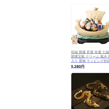
招福 開運 昇運 幸運 七
開運宝船 クリーム 風水 
入り 置物 ラッピング対
のし対応 箱入り 開運祈
5,280円
金運祈願 インテリア 開
い 縁起物 陶器 ギフト 
ゼント 幸運