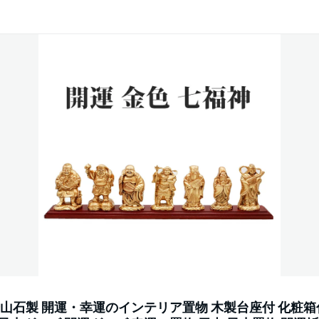
寿山石製 開運・幸運のインテリア置物 木製台座付 化粧箱付