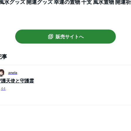
風水グッズ 開運グッズ 幸運の置物 干支 風水置物 開運祈
 金銭運 メンズ レディース お金が貯まる 競馬 人気 樹脂
販売サイトへ
記事
anela
守護天使と守護霊
44