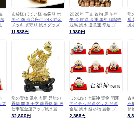
支
布袋様 ほてい様 布袋尊 ホ
2026年 干支 置物 馬 午年
龍
 風
テイ 像 寿台座付 24K 純金
午 金 開運 金運 馬年 縁起物
爪
風水
メッキ 御守り 風水グッズ
競馬 風水 勝負運 幸運 グッ
風
吉祥
開運グッズ 幸運 開運インテ
ズ [並行輸入品]
年
11,888円
1,980円
物
リア お守り 金運アップ 金
開
れ
運グッズ 開運アイテム 開運
祈願 EBISU 七福神の置物 契
此 定応大師 長汀子 釈契此
開運縁起物 幸運置物 七福神
置物 開運 子宝 良縁 夫
ッ
龍の置物 風水 玄関 昇龍の
ほのぼの 七福神 置物 開運
古
ッズ
置物 開運 干支 龍置物 龍 辰
アイテム 開運グッズ 開運
石
置物
仕事運金運アップ風水置物
金運 風水 縁起物 置物 グッ
起
アッ
縁起物 辰年お守り 開運風水
ズ 風水グッズ 金運アップ
物
32,800円
2,358円
8,
アイテム 開運グッズ 送料無
かわいい 布袋様 玄関 2026
七
料