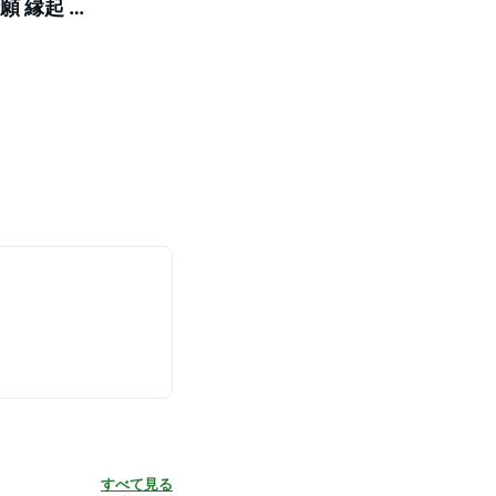
願 縁起 金
製 樹脂
すべて見る