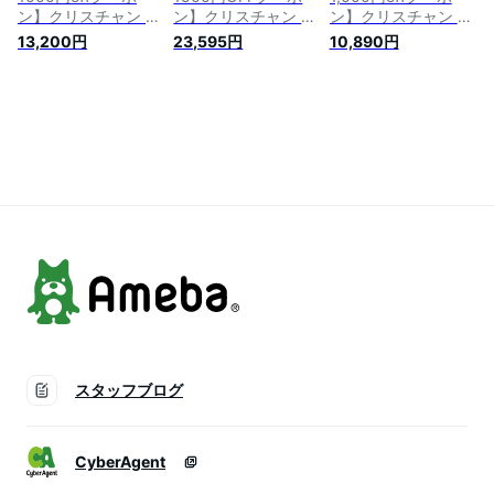
ン】クリスチャン デ
ン】クリスチャン デ
ン】クリスチャン デ
ィオール Dior ファー
ィオール Dior ミスデ
ィオール
13,200円
23,595円
10,890円
レンハイト EDT SP
ィオール オリジナル
CHRISTIAN DIOR プ
50ml【EARTH】
EDT SP 100ml【送
ワゾン ガール EDT
【当日発送_お休み
料無料】【当日発送_
SP 30ml 【オードト
中】【香水 メンズ】
お休み中】【香水 レ
ワレ】Poison Girl
【人気 ブランド ギ
ディース】【人気 ブ
Eau de Toilette【当
フト 誕生日 プレゼ
ランド ギフト 誕生
日発送_お休み中】
ント 秋】
日 プレゼント】
【香水 レディース】
【人気 ブランド ギ
フト 誕生日 プレゼ
ント】クリスマス
スタッフブログ
CyberAgent