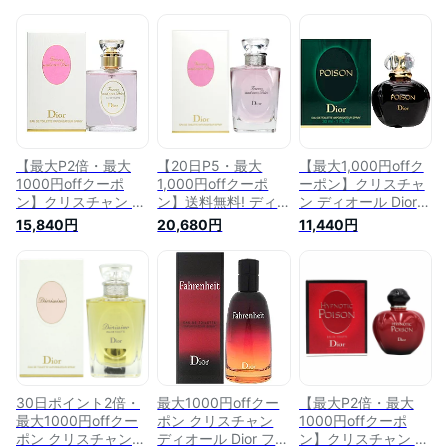
【最大P2倍・最大
【20日P5・最大
【最大1,000円offク
1000円offクーポ
1,000円offクーポ
ーポン】クリスチャ
ン】クリスチャン デ
ン】送料無料! ディ
ン ディオール Dior
ィオール Dior フォー
オール 香水 クリス
プワゾン EDT SP
15,840円
20,680円
11,440円
エバー アンド エバ
チャン ディオール
30ml【NEWパッケ
ー EDT SP
Dior フォーエバー ア
ージ】【当日発送_お
50ml【NEWパッケ
ンド エバー EDT SP
休み中】【香水 レデ
ージ】【送料無料】
100ml 【当日発送_
ィース】【人気 ブラ
【当日発送_お休み
お休み中】【香水】
ンド ギフト 誕生日
中】【EARTH】【人
【週末セール】クリ
プレゼント】
気 ブランド ギフト
スマス
誕生日 プレゼント】
30日ポイント2倍・
最大1000円offクー
【最大P2倍・最大
最大1000円offクー
ポン クリスチャン
1000円offクーポ
ポン クリスチャン
ディオール Dior ファ
ン】クリスチャン デ