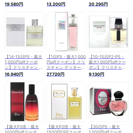
ディオール Dior ディ
ーレンハイト EDT
ィオール Dior ヒプノ
19,580円
13,200円
20,295円
オール ディオリッシ
SP 50ml【当日発送_
ティック プワゾン
モ EDT SP
お休み中】【週末セ
EDT SP 100ml【送
100ml【送料無料】
ール】【香水 メン
料無料】【当日発送_
【当日発送_お休み
ズ】【人気 ブランド
お休み中】【香水 レ
中】【香水 レディー
ギフト 誕生日 プレ
ディース】
ス】【人気 ブランド
ゼント】
【EARTH】【人気 ブ
ギフト 誕生日 プレ
ランド ギフト 誕生
ゼント】
日 プレゼント】
【14-15日P5・最大
【1日P5・最大1,000
【10-15日P2-P5・
1,000円offクーポ
円offクーポン】クリ
最大1,000円offクー
ン】クリスチャン デ
スチャン ディオール
ポン】クリスチャン
ィオール Dior オーソ
Dior アディクト オー
ディオール Dior ディ
16,940円
27,720円
9,130円
バージュ EDT SP
フレッシュ EDT SP
オール ディオール
100ml【送料無料】
100ml ［アディクト
オム スポーツ EDT
【当日発送_お休み
2］ 【当日発送_お休
SP 50ml【パッケー
中】【香水 メンズ】
み中】【人気 ブラン
ジデザイン混在】
【人気 ブランド ギ
ド ギフト 誕生日 プ
【当日発送_お休み
フト 誕生日 プレゼ
レゼント】
中】【香水 メンズ】
ント】
【人気 ブランド ギ
フト 誕生日 プレゼ
ント】
【最大P2倍・最大
【最大P2倍・最大
【20日P5・最大
1000円offクーポ
1500円OFFクーポ
1,000円offクーポ