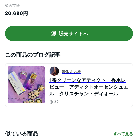
ー EDT SP 100ml【送料無料】【当日発送
楽天市場
_お休み中】【人気 ブランド ギフト 誕生日
20,680円
プレゼント】
販売サイトへ
この商品のブログ記事
箸休メ お桃
1番クリーンなアディクト 香水レ
ビュー アディクトオーセンシュエ
ル クリスチャン・ディオール
32
似ている商品
すべて見る