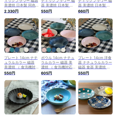
ィックフラワー 磁器
ディックフラワー 磁
ディックフラワー 磁
美濃焼 日本製 同色3
器 美濃焼 日本製 （
器 美濃焼 日本製 （
個セット （ 食洗機
食洗機対応 電子レン
食洗機対応 電子レン
2,330円
550円
660円
対応 電子レンジ対応
ジ対応 ケーキ デザ
ジ対応 ケーキ デザ
皿 小鉢 小皿 北欧 花
ート 皿 北欧 花柄 洋
ート 皿 北欧 花柄 洋
柄 洋食器 デザート
食器 デザートプレー
食器 デザートプレー
デザートプレート お
ト お皿 丸皿 取り皿
ト お皿 丸皿 取り皿
皿 丸皿 取り皿 取り
取り分け皿 小皿 モ
取り分け皿 小皿 モ
分け皿 深皿 おしゃ
ダン おしゃれ ）
ダン おしゃれ ）
れ ）
【3980円以上送料
【39ショップ】
無料】
プレート 14cm ナチ
ボウル 14cm ナチュ
プレート 14cm 洋食
ュラルカラー 磁器
ラルカラー 磁器 美
器 ナチュラルカラー
美濃焼 （ 食洗機対
濃焼 （ 食洗機対応
磁器 食器 美濃焼 日
応 電子レンジ対応
電子レンジ対応 皿
本製 （ 食洗機対応
550円
605円
550円
ケーキ皿 デザート皿
サラダボウル 鉢 中
電子レンジ対応 ケー
取り皿 小皿 日本製
鉢 日本製 デザート
キ デザート 皿 デザ
デザートプレート ケ
ヨーグルト サラダ
ートプレート お皿
ーキ デザート 取皿
フルーツ 取り皿 取
丸皿 小皿 おしゃれ
菓子皿 お皿 丸皿 お
り分け皿 深皿 おし
）
しゃれ ）【3980円
ゃれ ） 【3980円以
以上送料無料】
上送料無料】