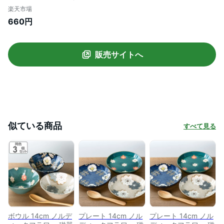
応 皿 小鉢 小皿 北欧 花柄 洋食器 デザート
楽天市場
デザートプレート お皿 丸皿 取り皿 取り分
660円
け皿 深皿 おしゃれ ） 【3980円以上送料
無料】
販売サイトへ
似ている商品
すべて見る
ボウル 14cm ノルデ
プレート 14cm ノル
プレート 14cm ノル