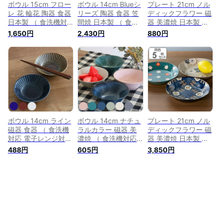
ボウル 15cm フロー
ボウル 14cm Blueシ
プレート 21cm ノル
レ 花 輪花 陶器 食器
リーズ 陶器 食器 笠
ディックフラワー 磁
日本製 （ 食洗機対
間焼 日本製 （ 食洗
器 美濃焼 日本製 （
応 電子レンジ対応
機対応 電子レンジ対
食洗機対応 電子レン
1,650円
2,430円
880円
皿 小鉢 小皿 デザー
応 皿 小鉢 小皿 デザ
ジ対応 パスタ カレ
ト デザートプレート
ート デザートプレー
ー 皿 北欧 花柄 洋食
お皿 取り皿 深皿 洋
ト お皿 取り皿 深皿
器 パスタ皿 カレー
食器 輪花皿 おしゃ
洋食器 青 トルコブ
皿 お皿 丸皿 パスタ
れ ） 【3980円以上
ルー おしゃれ ）
プレート 中皿 モダ
送料無料】
ン おしゃれ ）
【3980円以上送料
無料】
ボウル 14cm ライン
ボウル 14cm ナチュ
プレート 21cm ノル
磁器 食器 （ 食洗機
ラルカラー 磁器 美
ディックフラワー 磁
対応 電子レンジ対応
濃焼 （ 食洗機対応
器 美濃焼 日本製 同
皿 お皿 丸皿 スープ
電子レンジ対応 皿
色5枚セット （ 食洗
488円
605円
3,850円
皿 デザート とんす
サラダボウル 鉢 中
機対応 電子レンジ対
い サラダボウル ス
鉢 日本製 デザート
応 パスタ カレー 皿
ープ 取り皿 取り分
ヨーグルト サラダ
北欧 花柄 洋食器 パ
け皿 深皿 おしゃれ
フルーツ 取り皿 取
スタ皿 カレー皿 お
） 【3980円以上送
り分け皿 深皿 おし
皿 丸皿 パスタプレ
料無料】
ゃれ ）
ート 中皿 モダン お
しゃれ ） 【3980円
以上送料無料】