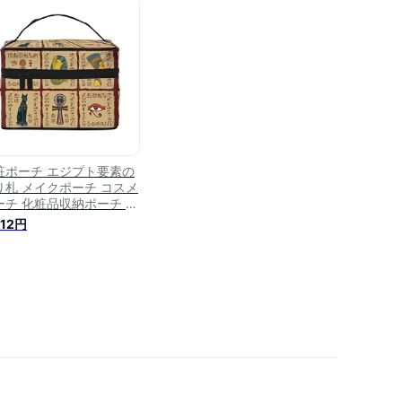
粧品収納バッグ 化粧道具
ーチ 旅行用化粧ポーチ 洗
用具ポーチ 小物収納 トイ
バッグ 旅行
粧ポーチ エジプト要素の
り札 メイクポーチ コスメ
ーチ 化粧品収納ポーチ メ
クボックス コスメ収納バ
512円
グ おしゃれ 多機能 大容
 持ち運び 軽量 防水 小物
れ 軽量 出張 旅行 ポーチ
ディース 旅行グッズ