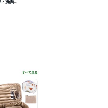
い 洗面用
物
すべて見る