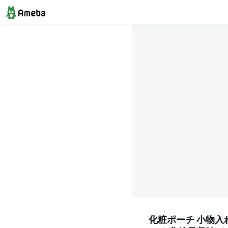
化粧ポーチ 小物入