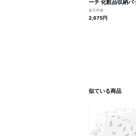
ーチ 化粧品収納バッ
具入れポーチ バス
楽天市場
2,675円
似ている商品