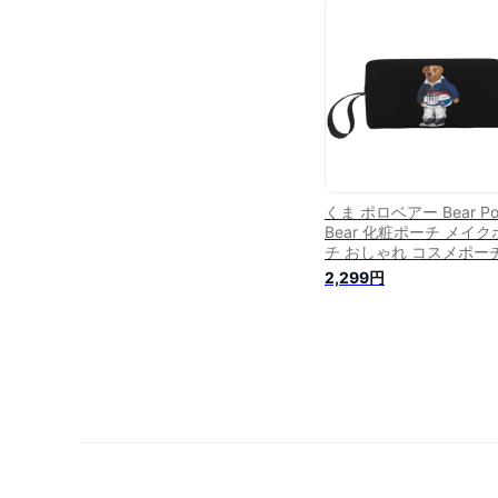
ームポーチ 持ち運び便利
納 小物入れ (フランス式
L)…
くま ポロベアー Bear Po
Bear 化粧ポーチ メイク
チ おしゃれ コスメポー
化粧バッグ トラベルポ
2,299円
持ち運び 小物入れ 多機
大容量 軽量 収納ポーチ 
粧品収納 洗面用具入れ 
ケース 人気 出張 旅行 
ゼント 男女兼用