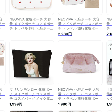
容
NEOVIVA 化粧ポーチ 大容
NEOVIVA 化粧ポーチ 大容
NE
ポー
量 メイクポーチ コスメポー
量 メイクポーチ コスメポー
量
ーチ
チ トラベル 旅行化粧ポーチ
チ トラベル 旅行化粧ポーチ
チ
軽量
化粧品収納バッグ 防水 軽量
化粧品収納バッグ 防水 軽量
化
2,280円
2,
ッグ
コスメケース コスメバッグ
コスメケース コスメバッグ
コ
スル
洗面用具入れポーチ バスル
洗面用具入れポーチ バスル
洗
 収
ーム 持ち運び便利 収納 小
ームポーチ 持ち運び便利 収
ー
)
物入れ (チェリー L)
納 小物入れ (ハート猫 L)
納
女ー
容
マリリンモンロー 化粧ポー
NEOVIVA 化粧ポーチ 大容
【
ポー
チ メイクポーチ コスメポー
量 メイクポーチ コスメポー
能
ーチ
チ コスメバッグ メイク収納
チ トラベル 旅行化粧ポーチ
ッ
軽量
バッグ 多機能 大容量 軽量
化粧品収納バッグ 防水 軽量
チ
1,999円
1,980円
1,
ッグ
化粧品収納 洗面用具 小物入
コスメケース コスメバッグ
イ
スル
れ 持ち運び便利 旅行 出張
持ち運び便利 収納 小物入れ
バ