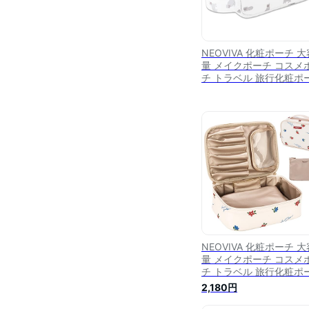
NEOVIVA 化粧ポーチ 大
量 メイクポーチ コスメ
チ トラベル 旅行化粧ポ
化粧品収納バッグ 防水 
コスメケース コスメバ
洗面用具入れポーチ バ
ームポーチ 持ち運び便利
納 小物入れ (ホワイト S
NEOVIVA 化粧ポーチ 大
量 メイクポーチ コスメ
チ トラベル 旅行化粧ポ
化粧品収納バッグ 防水 
2,180円
コスメケース コスメバ
洗面用具入れポーチ バ