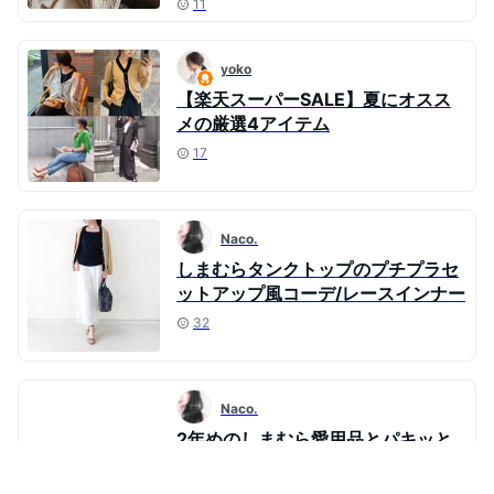
11
yoko
【楽天スーパーSALE】夏にオスス
メの厳選4アイテム
17
Naco.
しまむらタンクトップのプチプラセ
ットアップ風コーデ/レースインナー
32
Naco.
2年めのしまむら愛用品とパキッと
グリーンパンツコーデ/WEBチラシ
29