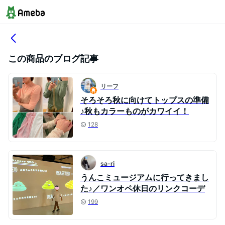
この商品のブログ記事
リーフ
そろそろ秋に向けてトップスの準備
♪秋もカラーものがカワイイ！
128
sa-ri
うんこミュージアムに行ってきまし
た♪／ワンオペ休日のリンクコーデ
199