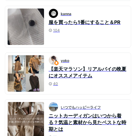
kanna
服を買ったら1番にすること＆PR
104
yoko
【楽天マラソン】リアルバイの晩夏
にオススメアイテム
40
いつでもハッピーライフ
ニットカーディガンはいつから着
る？気温と素材から見たベストな時
期とは