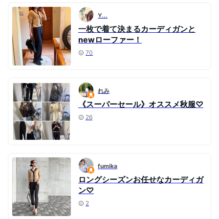
Y...
一枚で着て決まるカーディガンと
newローファー！
70
れみ
《スーパーセール》オススメ秋服♡
26
fumika
ロングシーズンお任せなカーディガ
ン♡
2