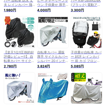
バー 自転車 防水 丈
ピー チャーリーブラ
バー KW-389AS/BK
夫 レインカバー 飛
ウン 子供乗せ 厚手
(ブラック) 電動アシ
ばない 自転車カバー
防水 丈夫 ハイバッ
スト車 ヘッドレスト
1,980円
4,000円
3,300円
子供乗せ 後ろ ママ
グ 撥水 サイクルカ
付後子供乗せ対応 フ
チャリ チャイルドシ
バー レインカバー
ァスナー付 梅雨対策
ート カバー 子供 電
ママチャリ 紫外線
梅雨 レイン グッズ
動自転車 リア 雨カ
飛ばない バイク 原
自転車 カバー ママ
バー 撥水加工
付 軽量 電動自転車
チャリ 自転車カバー
かけやすい 簡単 20
防水 丈夫 電動 防犯
インチ 24インチ 電
軽量 カバー 厚手 子
動自転車カバー 子供
供乗せ 3人乗り ハイ
乗せ SNOOPY
バック 後ろ ポイン
ト消化
【楽天1位!!圧倒的好
自転車カバー 通販
子供乗せ自転車 カバ
評価レビュー!!】 自
厚手 サイクルカバー
ー 好評 レインカバ
転車カバー サイクル
シルバー 20インチ
ー 前 カゴ フロント
カバー 厚手 防水 撥
26インチ 自転車かば
シートカバー 自転車
2,780円
3,824円
5,085円
水 大人用 子供用 レ
ー 盗難防止 撥水 は
用 雨具 ママチャリ
インカバー UVカッ
っ水 サイクルカバー
サイクルカバー 子供
ト 紫外線 自転車 マ
電動アシスト自転車
乗せ自転車 おしゃれ
マチャリ 電動自転車
サイクル用品 風飛び
前乗せ 防寒 フロン
折りたたみ バイク
防止サイクルカバー
トカバー チャイルド
原付 カバー 丈夫 お
面ファスナー付き L
シートカバー セット
しゃれ 軽量 20イン
サイズ kawasumi
販売 オプション レ
チ mj-1130
KW-378AS
インカバー