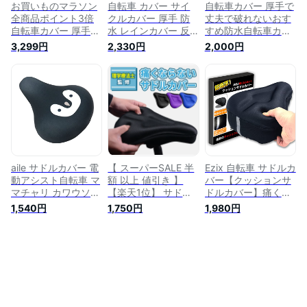
お買いものマラソン
自転車 カバー サイ
自転車カバー 厚手で
全商品ポイント3倍
クルカバー 厚手 防
丈夫で破れないおす
自転車カバー 厚手
水 レインカバー 反
すめ防水自転車カバ
防水 撥水 レインカ
射 撥水加工 UV加工
ーサイクルカバー レ
3,299円
2,330円
2,000円
バー KW-378AS/SL-
雨 太陽 風 ホコリ ゴ
インカバー20〜28イ
3 川住製作所 keia バ
ミ 台風 チャイルド
ンチ対応の全車種共
イク 原付 カバー 丈
シート マウンテンバ
通型（一般自転車、
夫 破れない 電動自
イク ロードバイク
ママチャリ、カゴ付
転車 20インチ 24イ
ママチャリ 防犯 軽
き自転車） EVA自転
ンチ 26インチ 27イ
量 頑丈 丈夫 盗難防
車カバー
ンチ シルバー
止 破れない 耐久性
電動自転車対応 紫外
線 おしゃれ かわい
い
aile サドルカバー 電
【 スーパーSALE 半
Ezix 自転車 サドルカ
動アシスト自転車 マ
額 以上 値引き 】
バー【クッションサ
マチャリ カワウソ
【楽天1位】 サドル
ドルカバー】痛くな
子ペンギン 自転車カ
カバー 痛くない か
い サドル クッショ
1,540円
1,750円
1,980円
バー (子ペンギン)
わいい 防水 クッシ
ン 防水 カバー 反射
ョン スポーツ スポ
板 テープ 付き ママ
ーツタイプ 電動自転
チャリ シティサイク
車 用 大型サドルカ
ル エアロバイク フ
バー 無地 大型 ブラ
ィットネス スピンバ
ック 電動アシスト自
イク 電動アシスト自
転車 自転車 ママチ
転車にも (一般自転
ャリ 防水カバー 低
車)