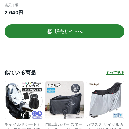
レイン グッズ 自転車カバー シートカバー
楽天市場
防水 丈夫 電動 紫外線 飛ばない 防犯 軽量
2,640円
カバー ポイント消化 20〜26インチ 電動ア
シスト自転車
販売サイトへ
似ている商品
すべて見る
チャイルドシートカ
自転車カバー スヌー
カワスミ サイクルカ