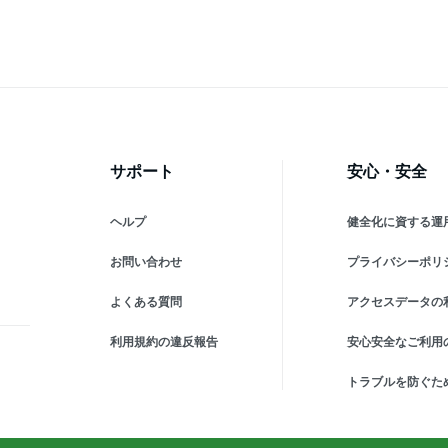
カラ
糞 犬 避け 鳥害 鳥除け 犬除
本
け ネズミよけ 尿 獣害 イノ
シシ コウモリ (レッド)
サポート
安心・安全
ヘルプ
健全化に資する運
お問い合わせ
プライバシーポリ
よくある質問
アクセスデータの
利用規約の違反報告
安心安全なご利用
トラブルを防ぐた