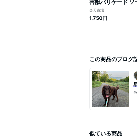
害獣バリケード ソー
イノシシ避け 忌避用
楽天市場
1,750円
この商品のブログ
似ている商品