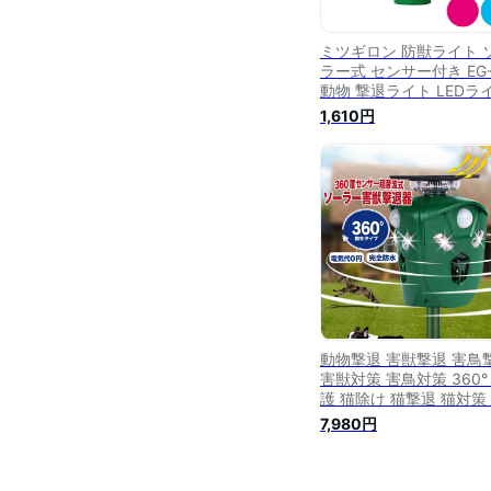
ミツギロン 防獣ライト 
ラー式 センサー付き EG-
動物 撃退ライト LEDラ
工事灯 獣除け 鹿 イノシ
1,610円
対策 駆除 害獣忌避 害獣
策
動物撃退 害獣撃退 害鳥
害獣対策 害鳥対策 360°
護 猫除け 猫撃退 猫対策
コ撃退 ネコ対策 野良猫 
7,980円
策 撃退 避け ソーラー式
ーラー充電 USB充電 LE
力 フラッシュライト イ