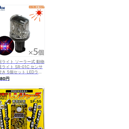
獣ライト ソーラー式 動物
ライト SR-01C センサ
付き 5個セット LEDライ
 工事灯 動物撃退器 獣除
480円
 鹿 イノシシ対策 駆除 害
忌避 害獣対策