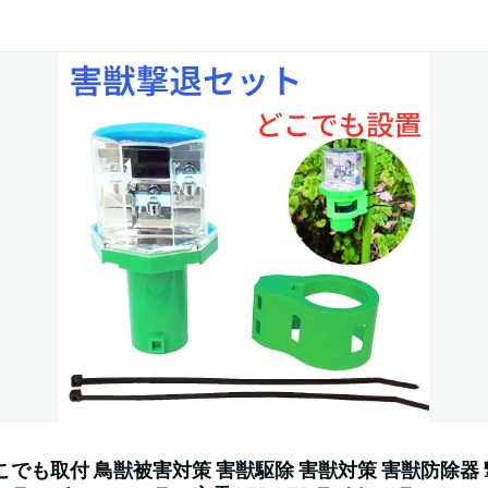
こでも取付 鳥獣被害対策 害獣駆除 害獣対策 害獣防除器