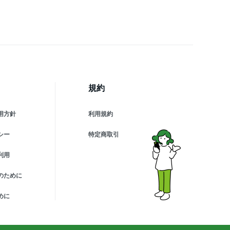
語マニュアル
規約
用方針
利用規約
シー
特定商取引
利用
のために
めに