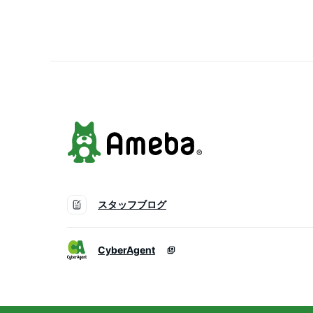
シ 猪 猿 鼠 犬 狐 鳩 烏 
ス
スタッフブログ
CyberAgent