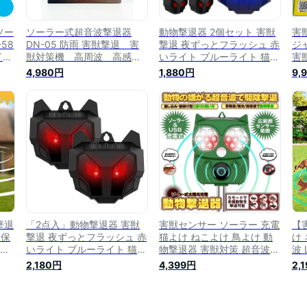
ソー
ソーラー式超音波撃退器
動物撃退器 2個セット 害獣
害
58
DN-05 防雨 害獣撃退 害
撃退 夜ずっとフラッシュ 赤
ジ
イト
獣対策機 高周波 高感度
いライト ブルーライト 猫除
害
シ
センサー ソーラー 動物 鹿
け ソーラーパネル 糞被害対
度 
4,980円
1,880円
9,
対
アライグマ アナグマ い
策 IP44 防水 LED強力フラ
ッ
のしし 猪 イノシシ 害
ッシュライト フン 対策 グ
充
獣駆除 動物よけ 害獣避
ッズ 糞 犬 避け 鳥害 鳥除け
マ
け 超音波 センサーライ
犬除け ネズミよけ 尿 獣害
猪
ト 畑 田んぼ 農具
イノシシ
動
波
田
撃退
「2点入」動物撃退器 害獣
害獣センサー ソーラー 充電
【
 保
撃退 夜ずっとフラッシュ 赤
猫よけ ねこよけ 鳥よけ 動
け
 ネ
いライト ブルーライト 猫除
物撃退器 害獣対策 超音波
波
対
け 強力 保護 ソーラー充電
害獣駆除 害獣撃退器 害獣対
ト
2,180円
4,399円
2,
 ソ
ソーラーパネル 糞被害対策
策グッズ 赤外線ライト セン
防
D 強
IP44 防水 LED強力フラッシ
サー 点滅ライト 防水 PSE認
退
ノシ
ュライト フン 対策 グッズ
証済み 日本語説明書あり
除