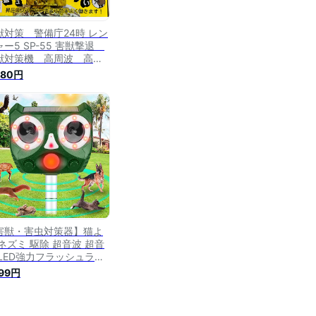
獣対策 警備庁24時 レン
ャー5 SP-55 害獣撃退
獣対策機 高周波 高感
Panasonic パナソニ
980円
ク センサー ソーラー
電 動物 鹿 アライグ
 アナグマ いのしし
 イノシシ 害獣駆除
物よけ 害獣避け 超音
 センサーライト 畑
んぼ 農具
害獣・害虫対策器】猫よ
 ネズミ 駆除 超音波 超音
 LED強力フラッシュライ
 虫除け 動物撃退器 防水
199円
塵 天井 車庫 猫避け 猫撃
 猫退治 糞被害 猫除け 犬
け 害獣撃退 鳥害対策 日