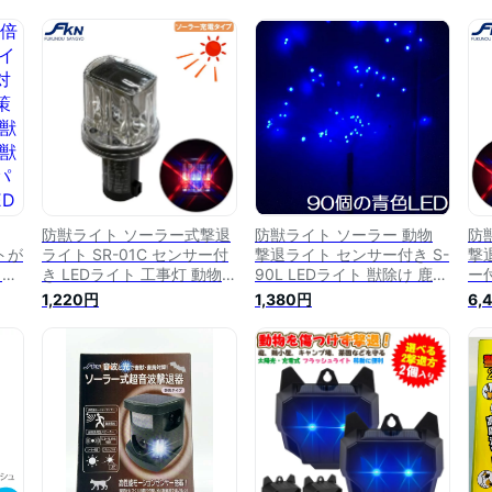
防獣ライト ソーラー式撃退
防獣ライト ソーラー 動物
防
トが
ライト SR-01C センサー付
撃退ライト センサー付き S-
撃退
イト
き LEDライト 工事灯 動物撃
90L LEDライト 獣除け 鹿
ー
害獣
退器 獣除け 鹿 イノシシ対
イノシシ対策 駆除 害獣忌避
ト
1,220円
1,380円
6,
イト
策 駆除 害獣忌避 害獣対策
害獣対策 イルミネーション
け
ーパ
クリスマス
獣
ED
パク
品