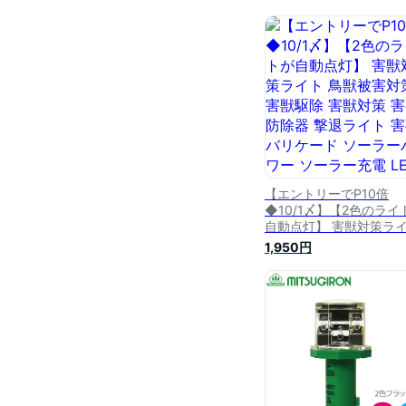
【エントリーでP10倍
◆10/1〆】【2色のライ
自動点灯】 害獣対策ラ
鳥獣被害対策 害獣駆除 
1,950円
対策 害獣防除器 撃退ラ
害獣バリケード ソーラ
ワー ソーラー充電 LED L
ライト フラッシュ コン
ト イノシシ避け 忌避用