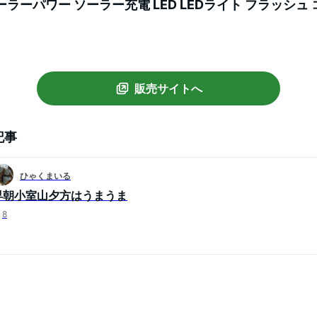
ラーパワー ソーラー充電 LED LEDライト フラッシュ
品 自動点灯 鳥獣被害対策 動物除け 動物よけ 動物避け E
販売サイトへ
記事
ひゃくまいる
早朝小室山夕方はうまうま
8