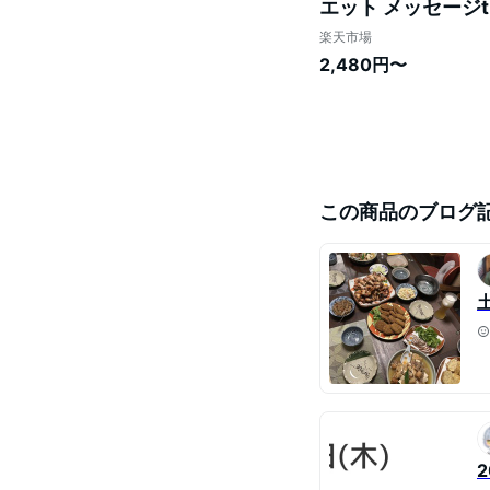
エット メッセージt
シャツ ふざけtシャ
楽天市場
デブネタ 】
2,480円〜
この商品のブログ