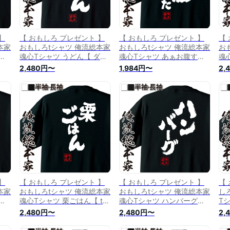
】
【 おもしろ プレゼント 】
【 おもしろ プレゼント 】
【
本家
おもしろtシャツ 俺流総本家
おもしろtシャツ 俺流総本家
お
エ
魂心Tシャツ うどん【 ダイ
魂心Tシャツ あぁお腹すい
魂
文
エット メッセージtシャツ
た【 tシャツ 長袖 メンズ レ
す
2,480円〜
1,984円〜
2,
 プ
プレゼント 文字tシャツ ふ
ディース 名言 ダイエット
文
 お
ざけtシャツ Tシャツ おもし
メッセージtシャツ 文字tシ
ざ
ブ
ろ雑貨 オリジナルtシャツ
ャツ 面白 プレゼント 白 黒
袖
日本 ネタtシャツ デブ系】
面白 バックプリント おもし
リ
ろ ふざけt デブ系】
ツ
】
【 おもしろ プレゼント 】
【 おもしろ プレゼント 】
【
本家
おもしろtシャツ 俺流総本家
おもしろtシャツ 俺流総本家
し
地
魂心Tシャツ 栗ごはん【 tシ
魂心Tシャツ ハンバーグ
T
 メ
ャツ 長袖 メンズ レディー
【ダイエット メッセージtシ
ん
2,480円〜
2,480円〜
2,
イエ
ス 名言 ダイエット メッセ
ャツ おもしろ雑貨 文字tシ
と
プ
ージtシャツ 文字tシャツ 面
ャツ 面白 文字入り バック
ト