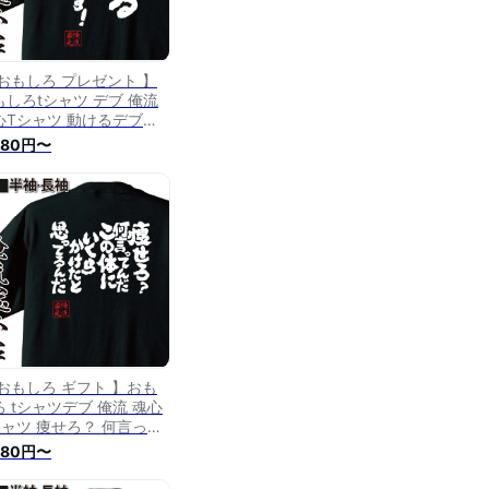
 おもしろ プレゼント 】
もしろtシャツ デブ 俺流
心Tシャツ 動けるデブで
！【 メッセージtシャツ
480円〜
字tシャツ プレゼント ふ
けtシャツ 二次会 景品 長
 Tシャツ おもしろ雑貨 オ
ジナルtシャツ ネタtシャ
 日本 デブ系】
 おもしろ ギフト 】おも
ろ tシャツデブ 俺流 魂心
シャツ 痩せろ？ 何言って
だ この体にいくらかけた
480円〜
思ってるんだ【 ダイエッ
 おもしろtシャツ 半袖 文