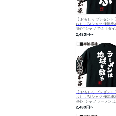
【 おもしろ プレゼント 
おもしろtシャツ 俺流総
魂心Tシャツ でぶ【ダイ
ット メッセージtシャツ 
2,480円〜
字tシャツ 面白いtシャツ
レゼント バックプリント
もしろ ふざけtシャツ デ
ぶた 脂肪 デブ系】
【 おもしろ プレゼント 
おもしろtシャツ 俺流総
魂心Tシャツ ラーメンは
球を救う【 tシャツ 長袖
2,480円〜
ンズ レディース 名言ダ
ット メッセージtシャツ 