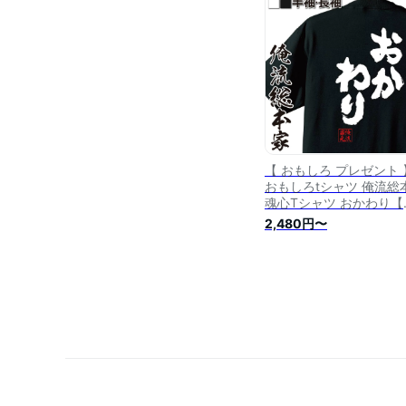
レゼント 文字入り 文字t
ャツ おもしろ ふざけtシ
ツ 長袖 デブ系】
【 おもしろ プレゼント 
おもしろtシャツ 俺流総
魂心Tシャツ おかわり【
イエット メッセージtシ
2,480円〜
おもしろ雑貨 文字tシャ
面白 文字入り バックプ
ト ジョーク 日本語 おも
ろt 白 黒 デブ系】