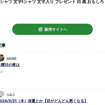
シャツ 文字tシャツ 文字入り プレゼント 白 黒 おもしろ
ツ デブ系 ドライt 大きめ ビックサイズt 速乾 軽装 ネタ
販売サイトへ
記事
NAOMI
土曜日の夜は
5
りおう
2024/3/21（木）体重とか【目がどんどん悪くなる】