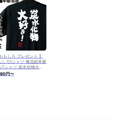
tシャツ 面白いtシャツ ド
イ ロンT デブネタ パロデ
飲み会 速乾t おもしろtシ
ツ デブ 】
 おもしろ プレゼント 】
もしろtシャツ 俺流総本家
心Tシャツ 炭水化物大好
！【ダイエット メッセー
680円〜
tシャツ ジョーク グッズ
字tシャツ バックプリント
字入り おもしろ ふざけt
ャツ 長袖 デブ系】