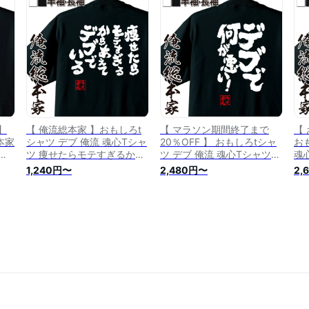
シ
白 プレゼント 白 黒 面白 バ
プリント ジョーク 日本語
字
ャ
ックプリント おもしろ ふざ
おもしろt 白 黒 デブ系】
ラ
けtシャツ デブ系】
ィ 
ャ
】
【 俺流総本家 】おもしろt
【 マラソン期間終了まで
【
本家
シャツ デブ 俺流 魂心Tシャ
20％OFF 】 おもしろtシャ
お
ダ
ツ 痩せたらモテすぎるから
ツ デブ 俺流 魂心Tシャツ
魂
ャツ
あえてデブでいる【 tシャツ
デブで何が悪い！【 tシャツ
き
1,240円〜
2,480円〜
2,
ツ
長袖 おもしろ雑貨 ダイエッ
長袖 メンズ レディース 名
ジ
リン
ト メッセージ 面白いtシャ
言 ダイエット メッセージt
文
し
ツ でぶのもと 長袖 文字tシ
シャツ 文字tシャツ 面白 プ
文
ャツ ふざけt デブ デブ系 ド
レゼント 白 黒 面白 バック
シ
ライt 速乾t ネタ パロディ
プリント おもしろ ふざけ
半袖 4L 大きい 】
デブ系】