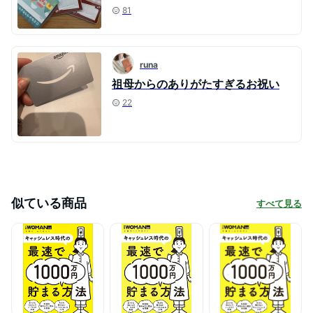
81
runa
祖母からのありがたすぎるお祝い
22
似ている商品
すべて見る