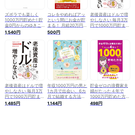
ズボラでも楽しく
コレをやめればアッ
老後資産はドルで増
1000万円貯めた! 貯
という間にお金が貯
やしなさい 毎月3万
金0円からのゆきこ
まる！ 月給20万円の
円で1000万円貯まる
の貯まる生活【電子
私が20代で1000万
方法
1,540円
500円
書籍】[ ゆきこ ]
円貯金できた方法
【電子書籍】[ 榎本
悠人 ]
老後資産はドルで増
年収1000万円の男と
貯金ゼロの浪費家夫
やしなさい 毎月3万
1カ月で出会い、6カ
婦がたった４年で
円で1000万円貯まる
月で結婚する方法
1000万円貯めた方
方法
【電子書籍】[ 妻沼
法: ほったらかしで
1,485円
1,144円
498円
佐織 ]
ザクザク貯まる！
(小栗出版)