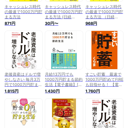
キャッシュレス時代
キャッシュレス時代
キャッシュレス時代
の最速で1000万円貯
の最速で1000万円貯
の最速で1000万円貯
まる方法
まる方法 (日経
まる方法 （日経
WOMAN別冊)
WOMAN別冊） [ 日
871円
30円〜
968円
経WOMAN ]
老後資産はドルで増
月給13万円でも
すごい貯蓄 最速で
やしなさい 毎月3万
1000万円貯まる節約
1000万円貯めてFIRE
円で1000万円貯まる
生活【電子書籍】[
も目指せる！ 【電子
方法【電子書籍】[
小松美和 ]
書籍】[ くらま ]
1,815円
1,430円
1,760円
浦井麻美 ]