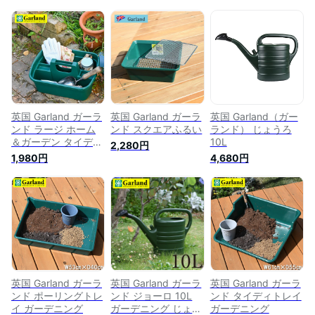
英国 Garland ガーラ
英国 Garland ガーラ
英国 Garland（ガー
ンド ラージ ホーム
ンド スクエアふるい
ランド） じょうろ
＆ガーデン タイディ
10L
2,280円
ツールボックス 道具
1,980円
4,680円
入れ トラッグ カゴ
園芸
英国 Garland ガーラ
英国 Garland ガーラ
英国 Garland ガーラ
ンド ポーリングトレ
ンド ジョーロ 10L
ンド タイディトレイ
イ ガーデニング
ガーデニング じょう
ガーデニング