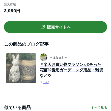
楽天市場
3,980円
販売サイトへ
この商品のブログ記事
＊はなまむ＊
＊楽天お買い物マラソン♪ポチった
花苗♡愛用ガーデニング用品・雑貨
など♡
139
似ている商品
すべて見る