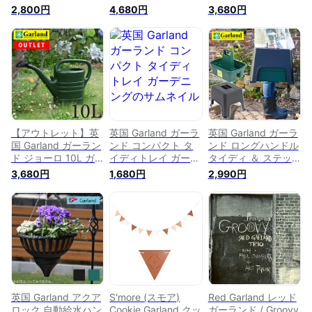
ろ 大容量
2,800円
4,680円
3,680円
【アウトレット】英
英国 Garland ガーラ
英国 Garland ガーラ
国 Garland ガーラン
ンド コンパクト タ
ンド ロングハンドル
ド ジョーロ 10L ガ
イディトレイ ガーデ
タイディ ＆ ステッ
ーデニング じょうろ
ニング
プスツール セット
3,680円
1,680円
2,990円
大容量
英国 Garland アクア
S'more (スモア)
Red Garland レッド
ロック 自動給水ハン
Cookie Garland クッ
ガーランド / Groovy