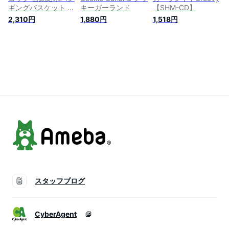
ギングバスケット グ
キーガーランド
【SHM-CD】
リーン ブラック ガ
2,310円
1,880円
1,518円
ーランド【ヤシマッ
ト付き】
スタッフブログ
CyberAgent