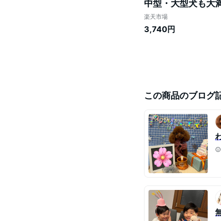
中型・大型犬も大満
ゃんも飼い主様も
楽天市場
ワンバナが幸せを
3,740円
この商品のブログ