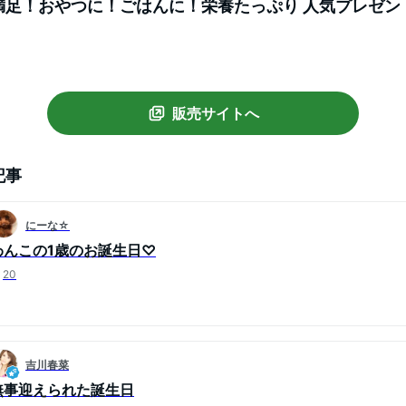
足！おやつに！ごはんに！栄養たっぷり 人気プレゼン
食べっぷりが楽しい！パーティーやオフ会を盛り上げる 
お届け
販売サイトへ
記事
にーな☆
わんこの1歳のお誕生日♡
20
吉川春菜
無事迎えられた誕生日