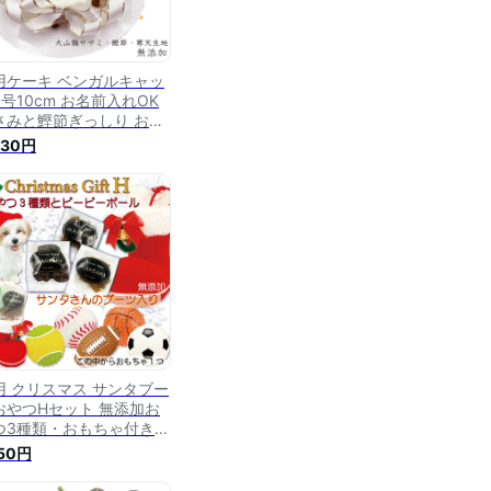
用ケーキ ベンガルキャッ
3号10cm お名前入れOK
さみと鰹節ぎっしり おい
いに決まってる！グルメ
630円
ねこちゃんも大満足！お
つに！ごはんに！栄養た
ぷり お誕生日祝い ネコち
んも飼い主様も食べっぷ
が楽しい！ギフトやパー
ィーを盛り上げる 創業20
ワンバナ
用 クリスマス サンタブー
おやつHセット 無添加お
つ3種類・おもちゃ付き
添加 ヘルシー 食べっぷり
750円
高 人気 ミニ プレゼント
飯 ギフト 帝塚山 ワンバ