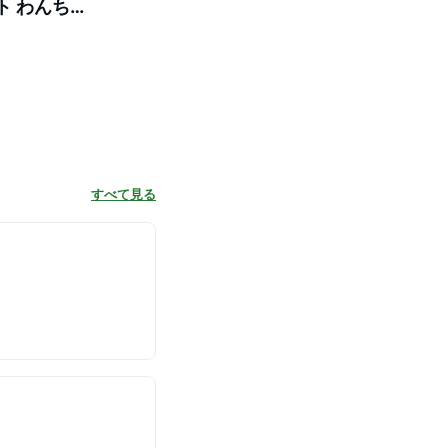
ト わんち
信頼の老舗
すべて見る