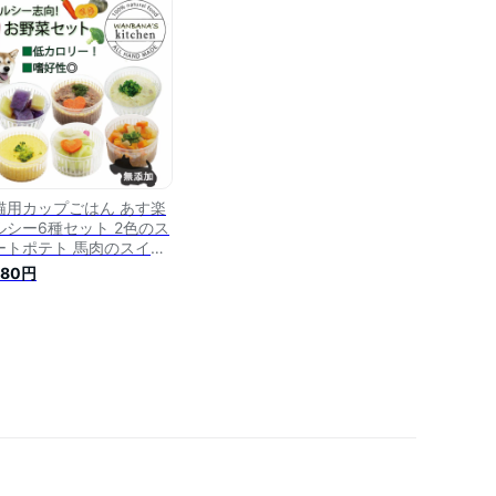
 サメ・馬肉・サーモン
レルギー対応 わんちゃん
 ケーキと一緒に
猫用カップごはん あす楽
ルシー6種セット 2色のス
ートポテト 馬肉のスイー
ポテト かぼちゃプリン ロ
980円
ルキャベツ ムラマイ ラム
ポトフ お野菜たっぷり カ
タン解凍レンチン 国産無
加 低カロリー わんちゃん
飼い主様も食べっぷりが
しい！