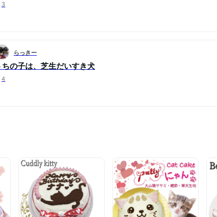
3
らっきー
うちの子は、芝生だいすき犬
4