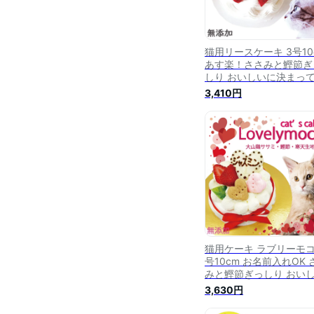
猫用リースケーキ 3号10
あす楽！ささみと鰹節ぎ
しり おいしいに決まっ
る！グルメなねこちゃん
3,410円
大満足！おやつに！ごは
に！栄養たっぷり お誕
祝い ネコちゃんも飼い
も食べっぷりが楽しい！
フトやパーティーを盛り
げる 信頼の老舗ワンバ
幸せをお届け
猫用ケーキ ラブリーモコ
号10cm お名前入れOK 
みと鰹節ぎっしり おい
に決まってる！グルメな
3,630円
こちゃんも大満足！おや
に！ごはんに！栄養たっ