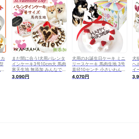
ゃん
犬 お急ぎの方 プレゼント
も人気
ナ
が
低カロリー シニアもおすす
ア
ィ
め フードやごはんの代わり
に
年老
に 特別な記念日 ワンバナ
 カ
まだ間に合う!犬用バレンタ
犬用のお誕生日ケーキ ミニ
犬
型
インケーキ3号10cm大 馬肉
リースケーキ 馬肉生地 3号
ヘ
気の
寒天生地 無添加 みんなでパ
直径10センチ 小さいわんち
イ
ィー
ーティー 幸せ時間楽しむ
ゃん食べきりサイズ 無添加
ト
3,090円
4,070円
3,
の生
SNS映えねらう 愛のこもっ
安心 人気バースデーおやつ
ー
代わ
た 人気プレゼント キラキラ
ギフト 小型犬 お急ぎの方
肉
プレ
王子様へ ワンちゃんも大喜
プレゼント 低カロリー シニ
ン
応ヒ
び パピーからシニアまで 食
アも フードやごはんの代わ
添
 ワ
べやすい 2024 本命 贈り物
りに 特別な記念日 帝塚山
も
ひなまつり 桃の節句 ワンバ
WANBANAワンバナ
楽
ナ