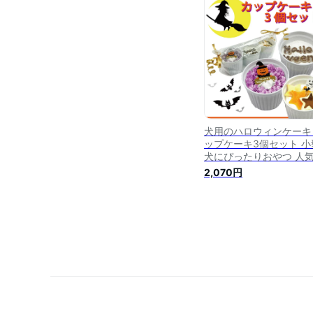
り お誕生日祝い ネコち
も飼い主様も食べっぷり
楽しい！ギフトやパーテ
ーを盛り上げる 創業20
舗ワンバナ
犬用のハロウィンケーキ
ップケーキ3個セット 小
犬にぴったりおやつ 人
食べ切りサイズ パーテ
2,070円
に 無添加 馬肉とお野菜
地 低カロリー ごはんの
りに ギフトや贈り物・
ゼントに アレルギー対
ューマングレードで安心
ンバナ