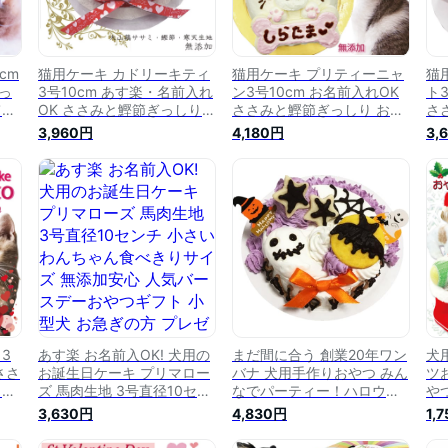
cm
猫用ケーキ カドリーキティ
猫用ケーキ プリティーニャ
猫
っ
3号10cm あす楽・名前入れ
ン3号10cm お名前入れOK
ト
て
OK ささみと鰹節ぎっしり
ささみと鰹節ぎっしり おい
さ
も
おいしいに決まってる！グ
しいに決まってる！グルメ
し
3,960円
4,180円
3,
ん
ルメなねこちゃんも大満
なねこちゃんも大満足！お
な
生日
足！おやつに！ごはんに！
やつに！ごはんに！栄養た
や
主様
栄養たっぷり お誕生日祝い
っぷり お誕生日祝い ネコち
っ
ギ
ネコちゃんも飼い主様も食
ゃんも飼い主様も食べっぷ
ゃ
上
べっぷりが楽しい！ギフト
りが楽しい！ギフトやパー
り
ナが
やパーティーを盛り上げる
ティーを盛り上げる 創業20
テ
老舗ワンバナ
年ワンバナ
年
3
あす楽 お名前入OK! 犬用の
まだ間に合う 創業20年ワン
犬
ささ
お誕生日ケーキ プリマロー
バナ 犬用手作りおやつ みん
ツ
しい
ズ 馬肉生地 3号直径10セン
なでパーティー！ハロウィ
や
ね
チ 小さいわんちゃん食べき
ンケーキ3号10㎝大 馬肉と
無
3,630円
4,830円
1,
つ
りサイズ 無添加安心 人気バ
寒天生地 国産無添加で安心
最
ぷ
ースデーおやつギフト 小型
安全 ギフトやプレゼントに
ご