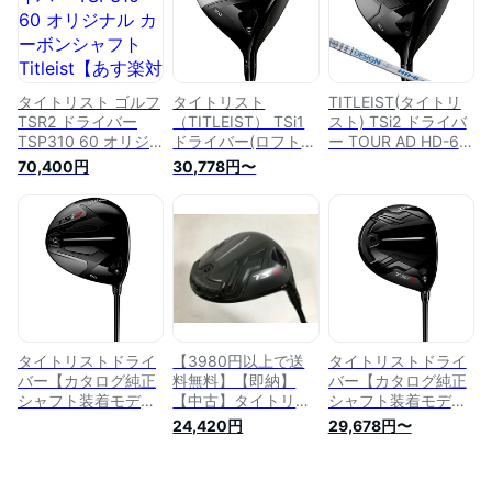
タイトリスト ゴルフ
タイトリスト
TITLEIST(タイトリ
TSR2 ドライバー
（TITLEIST） TSi1
スト) TSi2 ドライバ
TSP310 60 オリジ
ドライバー(ロフト9
ー TOUR AD HD-6
ナル カーボンシャフ
度)TSP013 45
カーボンシャフト 10
70,400円
30,778円〜
ト Titleist【あす楽対
（Ｓ/Men's）
度 メンズゴルフクラ
応】
ブ 右利き用 FLEX-S
タイトリストドライ
【3980円以上で送
タイトリストドライ
バー【カタログ純正
料無料】【即納】
バー【カタログ純正
シャフト装着モデ
【中古】タイトリス
シャフト装着モデ
ル】
ト TSi3 ドライバー
ル】
24,420円
29,678円〜
TSI2TSP110TOURS9
2021 (日本仕様)
TSI3TSP322S10ブ
ブラックツアーベル
TSP110 50 1W
ラック
ベット・ラバー