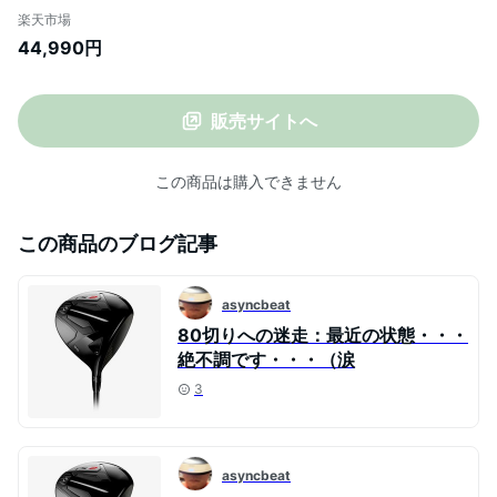
TSP110 50ゴルフ ゴルフクラブ メンズ 新
楽天市場
品
44,990円
販売サイトへ
この商品は購入できません
この商品のブログ記事
asyncbeat
80切りへの迷走：最近の状態・・・
絶不調です・・・（涙
3
asyncbeat