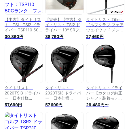
【中古】タイトリス
【完売】【中古】タ
タイトリスト Titleist
ト TSi TSi2 ドラ
イトリスト TSi2 ド
ゴルフクラブ フェア
イバー TSP110 50
ライバー 10° SRフレ
ウェイウッド メンズ
シャフト：TSP110
ックス 45.5インチ
TSR1 FAIRWAY
30,860円
38,760円
27,460円
50Cランク フレッ
ヘッドカバーあり
TSP120 50 シャフト
クスS 男性用 メン
TSP-110 Cランク 右
TSR1 FW TSP120
ズ用 右用
利き用 Titleist ゴル
フクラブ ゴルフドゥ
ゴルフ用品 GOLF
DO 中古ゴルフクラ
ブ
タイトリスト
タイトリスト
タイトリストドライ
2020TSi3 ドライバ
2020TSi3 ドライバ
バー【カタログ純正
ー 日本仕様
ー 日本仕様
シャフト装着モデ
TSP322 55 カーボ
TSP322 55 カーボ
ル】TSI2TSP110S9
57,699円
57,699円
29,480円〜
ンシャフト[Titleist
ンシャフト[Titleist
ブラック
Driver Golf ゴル
Driver Golf ゴル
フ]
フ]