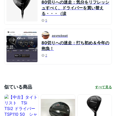
80切りへの迷走：気分をリフレッシ
ュすべく、ドライバーを買い替え
る・・・（涙
5
asyncbeat
80切りへの迷走：打ち初め＆今年の
抱負！
2
似ている商品
すべて見る