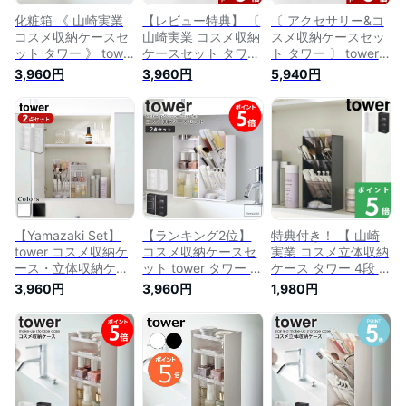
化粧箱 《 山崎実業
【レビュー特典】 〔
〔 アクセサリー&コ
コスメ収納ケースセ
山崎実業 コスメ収納
スメ収納ケースセッ
ット タワー 》 tower
ケースセット タワー
ト タワー 〕 tower
コスメ 化粧品 化粧
〕 tower コスメ収納
コスメ収納 メイク収
3,960円
3,960円
5,940円
道具 ケース スタン
メイク収納 メイク道
納 メイク道具 メイ
ド ボックス ドレッ
具 メイクボックス 2
クボックス アクセサ
サー コスメ収納 メ
個セット セット SET
リーケース ジュエリ
イク収納 メイク道具
コスメ 化粧品 化粧
ーケース 3個セット
メイクボックス 2個
道具 ケース スタン
セット SET 収納
セット セット SET
ド トレイ ボックス
BOX 5599 5600
公式 白 黒 5601
ドレッサー 公式 ホ
5601 5602 5603
5602 5603 5604
ワイト ブラック
5604 山崎実業
YAMAZAKI
5601 5602 5603
YAMAZAKI タワーシ
5604 YAMAZAKI
リーズ towerシリー
【Yamazaki Set】
【ランキング2位】
特典付き！ 【 山崎
ズ
tower コスメ収納ケ
コスメ収納ケースセ
実業 コスメ立体収納
ース・立体収納ケー
ット tower タワー 山
ケース タワー 4段 】
ス 2点セット タワー
崎実業 正規取扱店コ
tower コスメ 化粧品
3,960円
3,960円
1,980円
4段 | 化粧品入れ 収
スメ収納 セット リ
収納 メイクボックス
納 コスメ 化粧道具
ップ メイクブラシ
メイクブラシ 口紅
収納 ケース スタン
ビューラー 口紅 ケ
リップ ビューラー
ド ドレッサー コス
ース メイクスタンド
ケース スタンド ト
メ収納 メイク道具
コスメケース スリム
レイ 小物入れ 5603
メイクボックス 洗面
メイク道具 メイク収
5604 公式 ホワイト
所 戸棚 おしゃれ 北
納 収納 ホワイト ブ
ブラック モノトーン