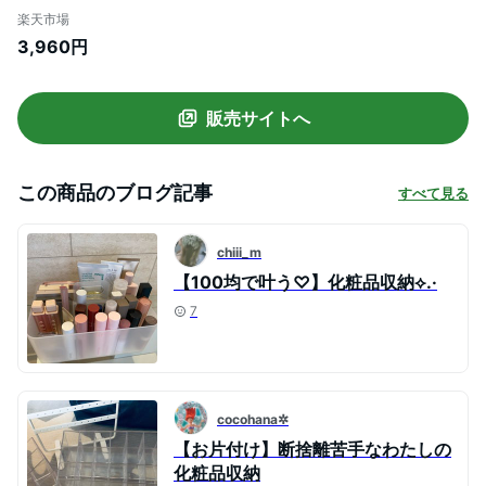
SET コスメ収納 メイク収納 メイク道具 メ
楽天市場
イクボックス コスメ 化粧品 化粧道具 ケー
3,960円
ス スタンド トレイ ボックス ドレッサー 公
式 白 黒 5601 5602 5603 5604
YAMAZAKI
販売サイトへ
この商品のブログ記事
すべて見る
chiii_m
【100均で叶う♡】化粧品収納⟡.·
7
cocohana✲
【お片付け】断捨離苦手なわたしの
化粧品収納