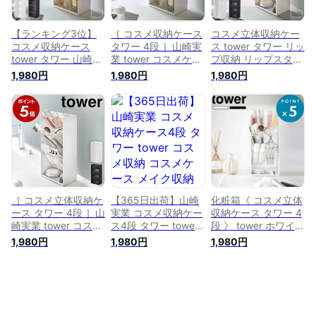
欧 山崎実業
ラック 白 5601
YAMAZAKI
yamazaki ブラック
5603 5602 5604
ホワイト 5603
casa
【ランキング3位】
［ コスメ収納ケース
コスメ立体収納ケー
5604
コスメ収納ケース
タワー 4段 ］山崎実
ス tower タワー リッ
tower タワー 山崎実
業 tower コスメケー
プ収納 リップスタン
業 正規取扱店メイク
ス メイクボックス
ド リップ メイクブ
1,980円
1,980円
1,980円
スタンド コスメケー
メイク収納 コスメボ
ラシ ビューラー 口
ス スリム メイク道
ックス マニキュア
紅 ケース メイクス
具 小物入れ メイク
化粧品 ネイル収納
タンド コスメケース
ボックス コスメ 化
小物入れ ジュエリー
スリム メイク道具
粧品 収納 マニキュ
ケース 北欧 おしゃ
小物入れ トレイ 洗
ア アイシャドウ 香
れ モノトーン
面台 ドレッサー 収
水 ケース トレイ ド
yamazaki ホワイト
納 シンプル ホワイ
レッサー ホワイト
ブラック 5601 5602
ト ブラック 山崎実
ブラック 白 5601
業 yamazaki 白
5602 casa
5603 5604 works
［ コスメ立体収納ケ
【365日出荷】山崎
化粧箱《 コスメ立体
ース タワー 4段 ］山
実業 コスメ収納ケー
収納ケース タワー 4
崎実業 tower コスメ
ス4段 タワー tower
段 》 tower ホワイト
ケース リップ収納
コスメ収納 コスメケ
ブラック モノトーン
1,980円
1,980円
1,980円
リップスタンド 口紅
ース メイク収納 メ
メイクブラシ コスメ
ブラシ メイクボック
イクボックス コスメ
化粧品 収納 メイク
ス メイクスタンド
ボックス 化粧品 化
ボックス 美容液 マ
コスメボックス 化粧
粧道具 小物入れ 収
ニキュア ネイル ケ
品 収納 小物入れ 北
納 整理 片付け 高さ
ース スタンド 小物
欧 おしゃれ モノト
調整 4段 タワーシリ
入れ 5603 5604 山