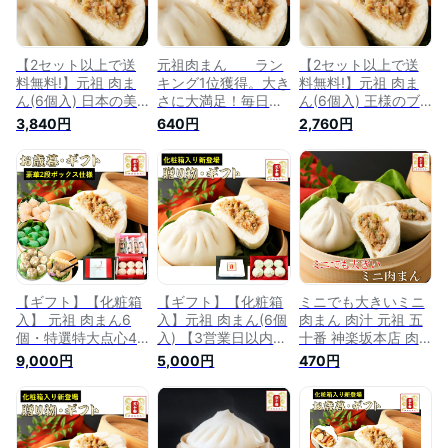
【2セット以上で送
元祖肉まん ラン
【2セット以上で送
料無料!】元祖 肉ま
キング1位獲得。大き
料無料!】元祖 肉ま
ん(6個入) 日本の美
さに大満足！毎日厳
ん(6個入) 王様のブ
味しい手土産50選
選素材で手作り
ランチ・めざましテ
3,840円
640円
2,760円
TV出演多数 国産豚
【元祖 五十番 神楽
レビ 日本の美味しい
肉100％の手包み 肉
坂本店】 肉まん 豚
手土産50選 国産豚
まん 豚まん 中華ま
まん 中華まん 神楽
肉100％の手包み 肉
ん 肉 老舗 中華 高級
坂 老舗 高級中華 点
まん 豚まん 中華ま
中華 点心 惣菜 東京
心 飲茶 惣菜 贈答 お
ん 肉 老舗 中華 高級
ギフト 贈答 冷蔵 冷
歳暮 冷凍 冷蔵
中華 点心 惣菜 東京
凍 電子レンジ 元祖
ギフト 贈答 冷蔵 冷
五十番 神楽坂本店
凍 電子レンジ 元祖
五十番 神楽坂本店
【ギフト】【化粧箱
【ギフト】【化粧箱
ミニでも大きいミニ
入】 元祖 肉まん6
入】元祖 肉まん(6個
肉まん 肉汁 元祖 五
個・特選特大点心4
入) 【3営業日以内発
十番 神楽坂本店 肉
種×8個計38点 日本
送】中華 ギフト お
まん 豚まん 中華ま
9,000円
5,000円
470円
の美味しい手土産50
祝い 御礼 日本の美
ん 神楽坂 東京土産
選 国産豚肉100％の
味しい手土産50選
高級中華 点心 老舗
手包み 肉まん 豚ま
国産豚肉100％の手
贈答 自宅 簡単調理
ん 中華まん 点心 老
包み 肉まん 豚まん
本物の味 おやつ 電
舗 中華 東京土産 贈
中華まん 肉 老舗 中
子レンジ 蒸す 豚肉