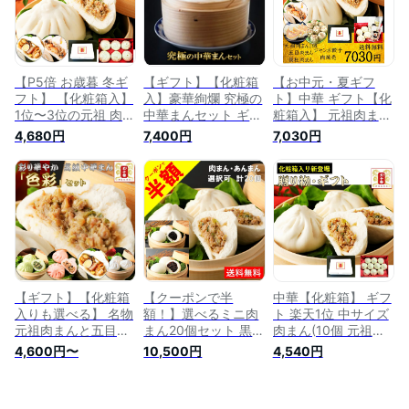
答 詰め合わせ 冷凍
華 高級 点心 惣菜 東
冷凍 冷蔵
元祖 五十番 神楽坂
京土産 贈答 詰め合
本店 急ぎ
わせ 冷凍 電子レン
ジ 元祖 五十番 神楽
坂本店 急ぎ
【P5倍 お歳暮 冬ギ
【ギフト】【化粧箱
【お中元・夏ギフ
フト】 【化粧箱入】
入】豪華絢爛 究極の
ト】中華 ギフト【化
1位〜3位の元祖 肉ま
中華まんセット ギフ
粧箱入】 元祖肉まん
ん・五目肉まん・貝
ト 見て感動!圧巻の
2個・五目肉まん1
4,680円
7,400円
7,030円
柱肉まん各2個計6個
大きさ 肉まん 五目
個・貝柱肉まん1個・
入 日本の美味しい手
肉まん あんまん 等
ジャンボ餃子12個・
土産50選 国産豚肉
13種15個の中華まん
肉焼売8個 日本の美
100％の手包み 肉ま
入セット 肉まん 豚
味しい手土産50選
ん 豚まん 老舗 中華
まん ぶたまん あん
国産豚肉100％の手
東京土産 ギフト 贈
まん 中華まん 東京
包み 肉まん 老舗 中
答 冷凍 五十番 神楽
老舗 元祖 五十番 神
華 東京土産 ギフト
坂本店 急ぎ
楽坂本店 急ぎ
詰め合わせ 冷凍 五
十番 神楽坂本店 急
ぎ
【ギフト】【化粧箱
【クーポンで半
中華【化粧箱】 ギフ
入りも選べる】 名物
額！】選べるミニ肉
ト 楽天1位 中サイズ
元祖肉まんと五目肉
まん20個セット 黒ゴ
肉まん(10個 元祖肉
まんも入った東京老
マあんまん・つぶあ
まんの中サイズ版)
4,600円〜
10,500円
4,540円
舗人気中華まんセッ
んまんも選択できま
送料無料 東京土産
ト「色彩」極上に美
す！冷凍 東京 老舗
高級 中華 点心 豚ま
味しいをご自宅で!
高級中華 点心 肉ま
ん 贈り物 ギフト 在