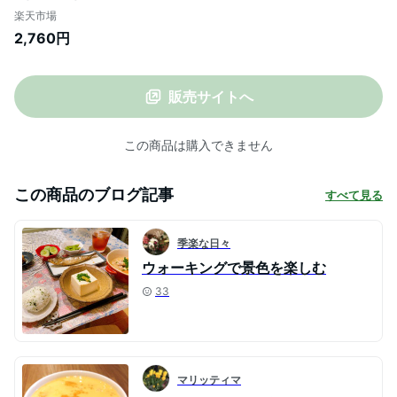
しい手土産50選 肉まん 豚まん 中華まん 東
楽天市場
京土産 神楽坂 老舗 高級中華 点心 飲茶 惣
2,760円
菜 贈答 お中元 冷蔵 冷凍 【元祖 五十番 神
楽坂本店】セール
販売サイトへ
この商品は購入できません
この商品のブログ記事
すべて見る
季楽な日々
ウォーキングで景色を楽しむ
33
マリッティマ