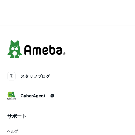
老舗の味をお届け 詰
ん 豚まん あんま
宅 自炊 おやつ つま
め合わせ 肉まん 豚
ん 元祖 五十番 神
み 電子レンジ 冷蔵
まん 中華まん 中華
楽坂本店
冷凍 お歳暮 元祖 五
惣菜 ギフト 冷凍 お
十番 神楽坂本店 急
祝い 送料無料 五十
ぎ
番 神楽坂 急ぎ
スタッフブログ
CyberAgent
サポート
ヘルプ