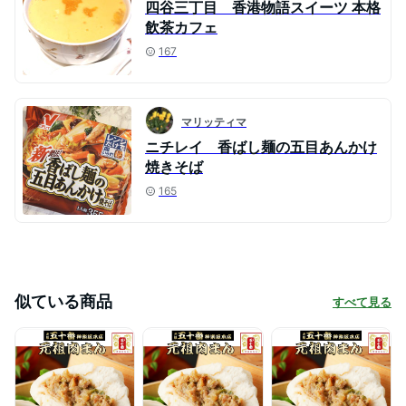
四谷三丁目 香港物語スイーツ 本格
飲茶カフェ
167
マリッティマ
ニチレイ 香ばし麺の五目あんかけ
焼きそば
165
似ている商品
すべて見る