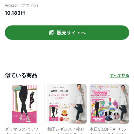
ツ 強着圧 ダイエット ハイウエスト 脚痩せ
Amazon（アマゾン）
弾性ストッキング レギンス スパッツ 大き
10,183円
いサイズ お腹 下腹 産後 【CICA配合/4サ
イズ展開】(3, M-L)
販売サイトへ
似ている商品
すべて見る
グラマラスパッツ
着圧レギンス 4枚セ
本日5%OFF★ ナル