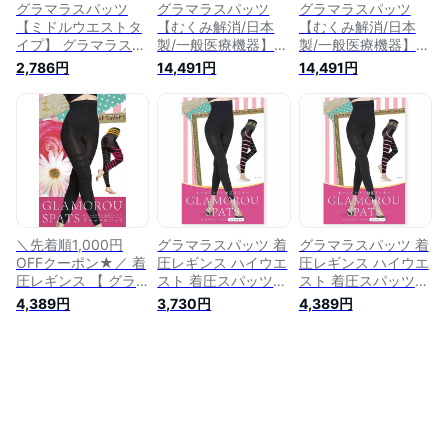
腹
腹 腹 プラス
グラマラスパッツ
グラマラスパッツ
グラマラスパッツ
【ミドルウエストタ
【むくみ解消/日本
【むくみ解消/日本
イプ】 グラマラスビ
製/一般医療機器】
製/一般医療機器】
ー 着圧レギンス ガ
メディカル スパッツ
メディカル スパッツ
2,786円
14,491円
14,491円
ードル 着圧スパッツ
むくみ解消 血行促進
むくみ解消 血行促進
強着圧 ハイウエスト
リンパのめぐり改善
リンパのめぐり改善
弾性ストッキング レ
日本製 ハイウエスト
日本製 ハイウエスト
ギンス スパッツ お
むくみ レギンス ス
むくみ レギンス ス
腹 下腹 産後 ダイエ
パッツ 着圧レギンス
パッツ 着圧レギンス
ット (L-LL, 単品/ガ
着圧スパッツ 強着圧
着圧スパッツ 強着圧
ードル)
下肢静脈瘤 お腹 下
下肢静脈瘤 お腹 下
腹 産後 弾性ストッ
腹 産後 弾性ストッ
キング (3, M-L)
キング (3, L-LL)
＼先着順1,000円
グラマラスパッツ 着
グラマラスパッツ 着
OFFクーポン★／ 着
圧レギンス ハイウエ
圧レギンス ハイウエ
圧レギンス 【 グラ
スト 着圧スパッツ
スト 着圧スパッツ
マラスパッツ 単品】
ダイエット 着圧 オ
ダイエット 着圧 オ
4,389円
3,730円
4,389円
弾性ストッキング ハ
ールインワン 加圧イ
ールインワン 加圧イ
イウエスト 着圧スパ
ンナー 段階圧 S M L
ンナー 段階圧 S M L
ッツ 着圧タイツ 着
プラス 大きいサイズ
プラス 大きいサイズ
圧 お腹 強力 むくみ
お腹 下腹 産後 (JP,
お腹 下腹 産後 (JP,
ダイエット 骨盤ケア
アルファベット, S,
アルファベット, L,
レディース M L LL
M, 1, ブラック)
LL, 1, ブラック)
正規品 産後ダイエッ
ト スパッツ レギン