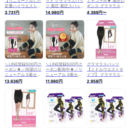
【リニューアルした
ット グラマラスパッ
ミヤコラボ★ 着圧レ
定番ハイウエスト】
ツ 着圧 着圧スパッ
ギンス グラマラスパ
着圧レギンス 着圧ス
ツ レギンス スパッ
ッツ 着圧 着圧スパ
3,731円
14,980円
4,389円〜
パッツ 強着圧 ダイ
ツ着圧タイツ ダイエ
ッツ レギンス 着圧
エット ハイウエスト
ット ハイウエスト
タイツ ダイエット
脚痩せ 弾性ストッキ
脚痩せ 弾性ストッキ
ハイウエスト 脚痩せ
ング レギンス スパ
ング レギンス スパ
弾性ストッキング レ
ッツ 大きいサイズ
ッツ 大きいサイズ
ギンス スパッツ 大
お腹 下腹 産後
お腹 下腹 産後 S M L
きいサイズ お腹 下
【CICA配合/4サイズ
LL XL 3l CICA配合
腹 産後 S M L LL XL
展開】 (1, プラス)
YB-LAB.
3l 5l CICA配合 YB-
LAB.
＼LINE登録500円ク
＼LINE登録500円ク
グラマラスパッツ
ーポン★／待望のリ
ーポン配布中★／リ
【ミドルウエストタ
ニューアル 5着セッ
ニューアル 3着セッ
イプ】 グラマラスビ
ト グラマラスパッツ
ト 【CICA配合/4サ
ー 着圧レギンス ガ
13,636円
11,980円
2,958円
【CICA配合/4サイズ
イズ展開】グラマラ
ードル 着圧スパッツ
展開】 着圧レギンス
スパッツ 着圧レギン
強着圧 ハイウエスト
着圧 着圧スパッツ
ス 着圧 着圧スパッ
弾性ストッキング レ
着圧タイツ ダイエッ
ツ 着圧タイツ ダイ
ギンス スパッツ お
ト ハイウエスト 脚
エット ハイウエスト
腹 下腹 産後 ダイエ
痩せ S M L LL XL
脚痩せ S M L LL XL
ット (L-LL, 単品/ス
XXL 弾性ストッキン
XXL 弾性ストッキン
パッツ)
グ レギンス スパッ
グ レギンス スパッ
ツ 大きいサイズ お
ツ 大きいサイズ お