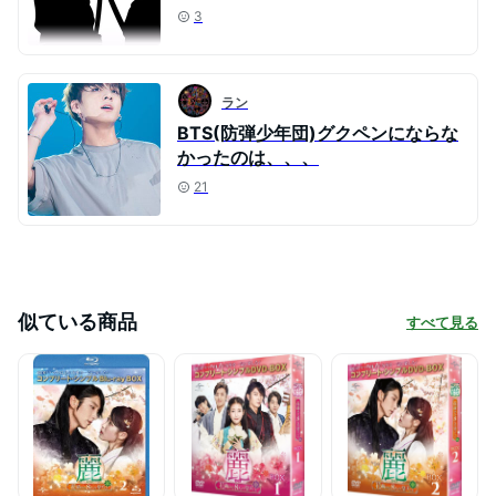
3
ラン
BTS(防弾少年団)グクペンにならな
かったのは、、、
21
似ている商品
すべて見る