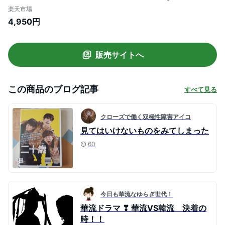
BOX＞【Blu-ray】 [ イ・ジュンギ ]
楽天市場
4,950円
販売サイトへ
この商品のブログ記事
すべて見る
クローズで働く双極性障害アイコ
見てはいけないものをみてしまった
60
今日も華流なゆらぎ世代！
華流ドラマ ❣ 華流VS韓流 決着の
時！！