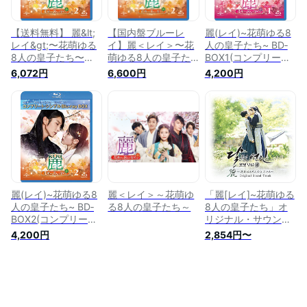
【送料無料】 麗&lt;
【国内盤ブルーレ
麗(レイ)~花萌ゆる8
レイ&gt;〜花萌ゆる
イ】麗＜レイ＞〜花
人の皇子たち~ BD‐
8人の皇子たち〜
萌ゆる8人の皇子た
BOX1(コンプリー
BD‐BOX2＜コンプリ
ち〜 BOX2 コンプリ
ト・シンプルBD‐
6,072円
6,600円
4,200円
ート・シンプルBD‐
ート・シンプルBD-
BOX6,000円シリー
BOXシリーズ＞【期
BOX[4枚組][期間限
ズ)(期間限定生産)
間限定生産】
定出荷]
[Blu-ray]
【BLU-RAY DISC】
麗(レイ)~花萌ゆる8
麗＜レイ＞～花萌ゆ
「麗[レイ]~花萌ゆる
人の皇子たち~ BD‐
る8人の皇子たち～
8人の皇子たち」オ
BOX2(コンプリー
リジナル・サウンド
ト・シンプルBD‐
トラック
4,200円
2,854円〜
BOX6,000円シリー
ズ)(期間限定生産)
[Blu-ray]