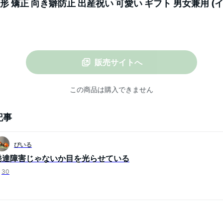
変形 矯正 向き癖防止 出産祝い 可愛い ギフト 男女兼用 (
m)
販売サイトへ
この商品は購入できません
記事
びいる
発達障害じゃないか目を光らせている
30