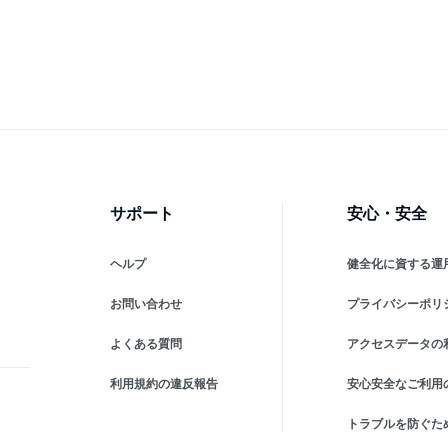
姿
発ピロー 絶壁頭 変形 快眠
ート 絶壁頭 低反発 寝姿を
寝
ゲ対
綿100% 出産祝い
矯正 頭の形矯正枕 変形対策
対
通気
寝ハゲ対策 寝返り 向き癖防
気
マ
止 通気 赤ちゃん 枕 男女兼
用 出産祝い 出産準備
サポート
安心・安全
ヘルプ
健全化に資する運
お問い合わせ
プライバシーポリ
よくある質問
アクセスデータの
利用規約の違反報告
安心安全なご利用
トラブルを防ぐた