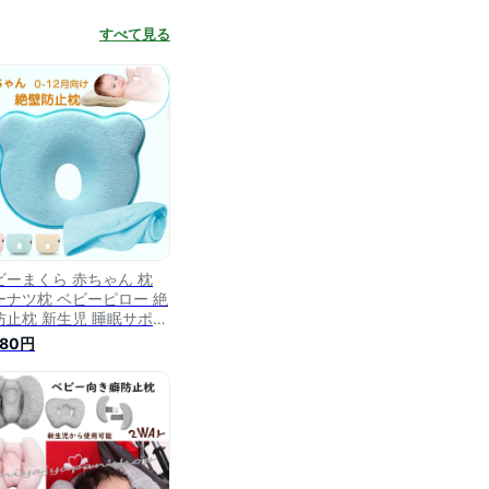
すべて見る
ビーまくら 赤ちゃん 枕
ーナツ枕 ベビーピロー 絶
防止枕 新生児 睡眠サポー
 枕カバー付 絶壁頭 低反
780円
 寝姿を矯正 頭の形矯正枕
形対策 寝ハゲ対策 寝返り
き癖防止 シェーピングメ
リフォーム 通気 赤ちゃん
 男女兼用 クマさん出産祝