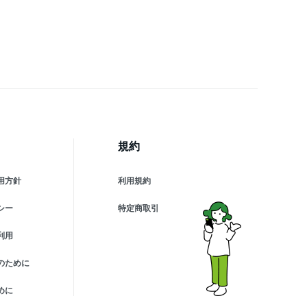
姿を矯正 変形対策 寝ハゲ
策 寝返り 向き癖防止 通
 赤ちゃん 枕 男女兼用
規約
用方針
利用規約
シー
特定商取引
利用
のために
めに