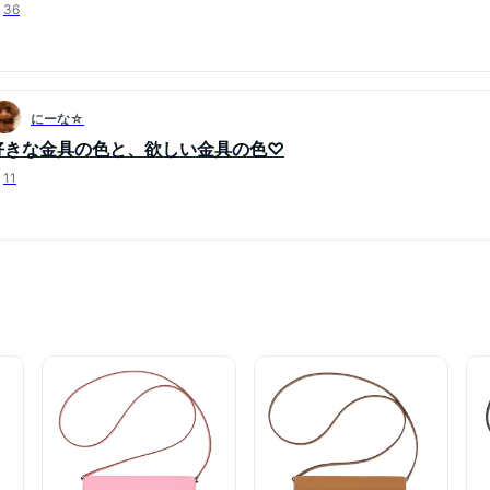
36
にーな☆
好きな金具の色と、欲しい金具の色♡
11