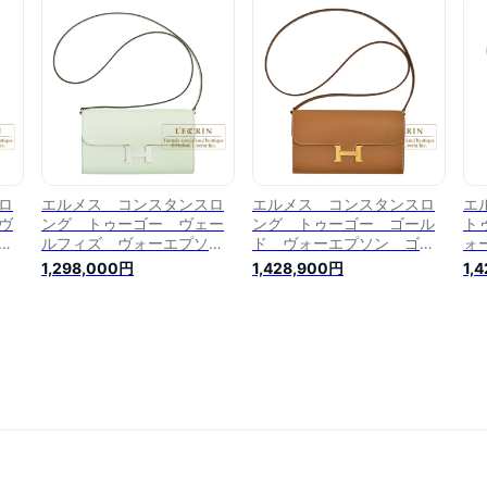
leather Rose gold
Silver hardware
lea
hardware
ロ
エルメス コンスタンスロ
エルメス コンスタンスロ
エ
ヴ
ング トゥーゴー ヴェー
ング トゥーゴー ゴール
ト
ン
ルフィズ ヴォーエプソ
ド ヴォーエプソン ゴー
ォ
S
ン シルバー金具
ルド金具 HERMES
具 
1,298,000円
1,428,900円
1,
o
HERMES Constance Long
Constance Long To Go
To
To Go Vert fizz Epsom
Gold Epsom leather
lea
e
leather Silver hardware
Gold hardware