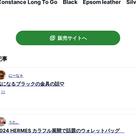
tance Long To Go Black Epsom leather Silv
販売サイトへ
記事
にーな☆
気になるブラックの金具の話♡
25
うた。
2024 HERMES カラフル展開で話題のウォレットバッグ