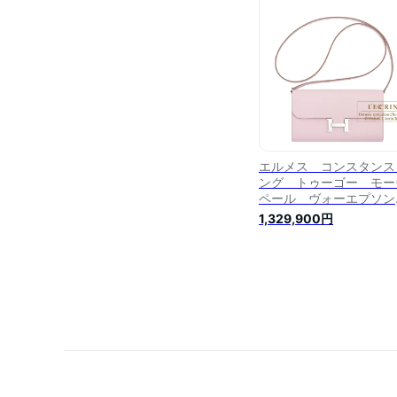
Silver hardware
エルメス コンスタンス
ング トゥーゴー モー
ペール ヴォーエプソ
シルバー金具 HERME
1,329,900円
Constance Long To G
Mauve pale Epsom
leather Silver hardwar