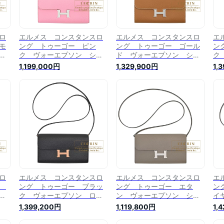
ロ
エルメス コンスタンスロ
エルメス コンスタンスロ
エ
モ
ング トゥーゴー ピン
ング トゥーゴー ゴール
ン
ル
ク ヴォーエプソン シル
ド ヴォーエプソン シル
ク
バー金具 HERMES
バー金具 HERMES
ル
1,199,000円
1,329,900円
1,
o
Constance Long To Go
Constance Long To Go
Co
Pink Epsom leather
Gold Epsom leather
Bl
e
Silver hardware
Silver hardware
Go
ロ
エルメス コンスタンスロ
エルメス コンスタンスロ
エ
タ
ング トゥーゴー ブラッ
ング トゥーゴー エタ
ン
ー
ク ヴォーエプソン ロー
ン ヴォーエプソン シル
イ
ズゴールド金具
バー金具 HERMES
シ
1,399,200円
1,119,800円
1,
o
HERMES Constance Long
Constance Long To Go
Co
To Go Black Epsom
Etain Epsom leather
Gr