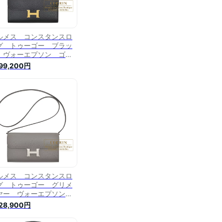
ルメス コンスタンスロ
グ トゥーゴー ブラッ
 ヴォーエプソン ゴー
ド金具 HERMES
399,200円
nstance Long To Go
ack Epsom leather
ld hardware
ルメス コンスタンスロ
グ トゥーゴー グリメ
ヤー ヴォーエプソン
ルバー金具 HERMES
428,900円
nstance Long To Go
is meyer Epsom