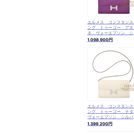
エルメス コンスタンス
ング トゥーゴー アネ
ネ ヴォーエプソン シ
バー金具 HERMES
1,098,900円
Constance Long To G
Anemone Epsom
leather Silver hardwar
エルメス コンスタンス
ング トゥーゴー ナ
ヴォーエプソン シルバ
金具 HERMES
1,399,200円
Constance Long To G
Nata Epsom leather