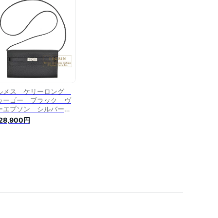
ther Silver hardware
ルメス ケリーロング
ゥーゴー ブラック ヴ
ーエプソン シルバー金
HERMES Kelly Long
428,900円
 Go Black Epsom
ther Silver hardware