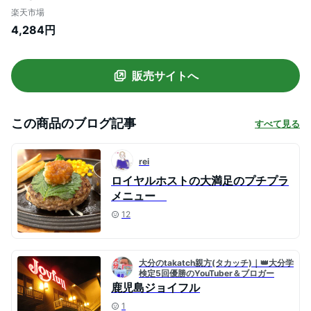
ンバーグ 冷凍 セット 冷凍食品 おかず 総菜
楽天市場
セット お惣菜セット
4,284円
販売サイトへ
この商品のブログ記事
すべて見る
rei
ロイヤルホストの大満足のプチプラ
メニュー
12
大分のtakatch親方(タカッチ)｜👑大分学
検定5回優勝のYouTuber＆ブロガー
鹿児島ジョイフル
1