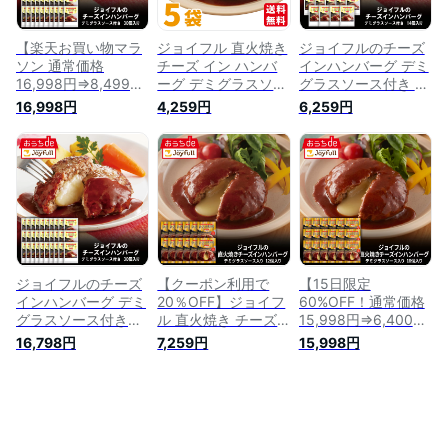
【楽天お買い物マラ
ジョイフル 直火焼き
ジョイフルのチーズ
ソン 通常価格
チーズ イン ハンバ
インハンバーグ デミ
16,998円⇒8,499
ーグ デミグラスソー
グラスソース付き 14
円】ジョイフル ハン
ス 付き 5個 入り 冷
個 入り デミグラス
16,998円
4,259円
6,259円
バーグ デミグラスソ
凍 セット 冷凍食品
ハンバーグ 生ハンバ
ース 付き 30個 入り
おかず 総菜セット
ーグ 冷凍 セット 冷
デミグラスハンバー
お惣菜セット
凍食品 おかず 総菜
グ 生ハンバーグ 冷
セット お惣菜セット
凍 セット 冷凍食品
おかず 総菜セット
お惣菜セット
ジョイフルのチーズ
【クーポン利用で
【15日限定
インハンバーグ デミ
20％OFF】ジョイフ
60%OFF！通常価格
グラスソース付き
ル 直火焼き チーズ
15,998円⇒6,400
30個 入り デミグラ
イン ハンバーグ デ
円】ジョイフル 直火
16,798円
7,259円
15,998円
スハンバーグ 生ハン
ミグラスソース 付き
焼き チーズ イン ハ
バーグ 冷凍 セット
12個 入り 冷凍 セッ
ンバーグ デミグラス
冷凍食品 おかず 総
ト 冷凍食品 おかず
ソース 付き 18個 入
菜セット お惣菜セッ
総菜セット お惣菜セ
り ハンバーグ 冷凍
ト
ット
セット 冷凍食品 お
かず 総菜セット お