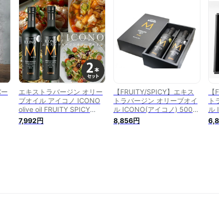
ラバ
スパイシー エクストラバー
イスタヴェルク エクストラ
ェ
スト
ジン オリーブ油 エキストラ
バージン オリーブ油 エキス
オ
％
ヴァージン 酸度0.2％ オー
トラヴァージン 酸度0.2％
ージ
ガニック 有機 olive oil 無添
無添加 熨斗
熨
加 送料無料 ギフト
バー
エキストラバージン オリー
【FRUITY/SPICY】エキス
【F
ブオイル アイコノ ICONO
トラバージン オリーブオイ
ト
olive oil FRUITY SPICY
ル ICONO(アイコノ) 500ml
ル 
フル
500ml 2本セット (送料無
2本セット ギフトBOX入り
2
7,992円
8,856円
6,
ml
料) エクストラバージン オ
リーブ油 オリーブオイル エ
タヴ
キストラヴァージン 調味料
ジン
パン サラダ アヒージョ ド
ヴァ
レッシング スパイシー フル
 熨
ーティー 人気 ギフト プレ
ゼント