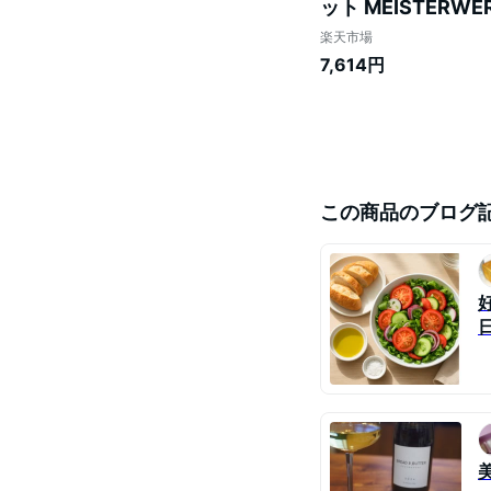
ット MEISTER
ストラヴァージン 酸度0
楽天市場
7,614円
この商品のブログ