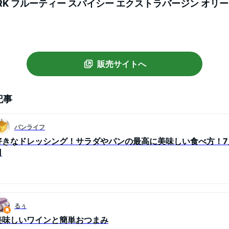
WERK フルーティー スパイシー エクストラバージン オリ
.2％ olive oil 無添加 送料無料
販売サイトへ
記事
パンライフ
好きなドレッシング！サラダやパンの最高に美味しい食べ方！7
日
るぅ
美味しいワインと簡単おつまみ