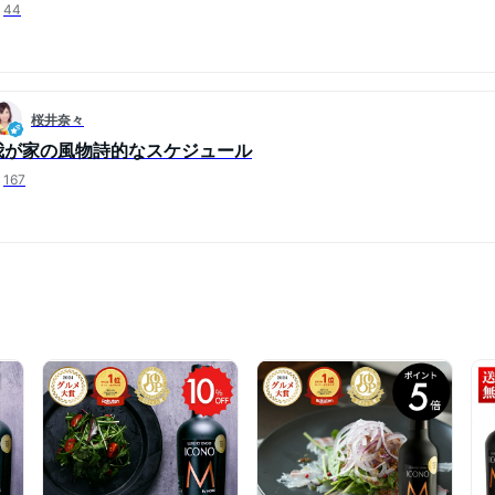
44
桜井奈々
我が家の風物詩的なスケジュール
167