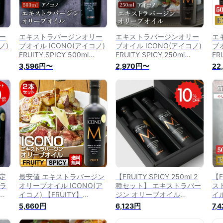
ー
エキストラバージンオリー
エキストラバージンオリー
エ
ノ)
ブオイル ICONO(アイコノ)
ブオイル ICONO(アイコノ)
ブオ
FRUITY SPICY 500ml
FRUITY SPICY 250ml
FR
ティ
MEISTERWERK フルーティ
MEISTERWERK フルーティ
セッ
3,596円〜
2,970円〜
22
ラバ
ー スパイシー エクストラバ
ー スパイシー エクストラバ
ー
スト
ージン オリーブ油 エキスト
ージン オリーブ油 エキスト
ト
ラヴァージン 酸度0.2％
ラヴァージン 酸度0.2％
キ
olive oil 無添加 送料無料
olive oil 無添加 送料無料
0.
無
定
最安値 エキストラバージン
【FRUITY SPICY 250ml 2
【F
トラ
オリーブオイル ICONO(ア
種セット】 エキストラバー
ス
イコノ) 【FRUITY】
ジン オリーブオイル
イル
TY
【SPICY】 500ml by
ICONO(アイコノ) フルーテ
ーテ
5,660円
6,123円
7,
MORE Chile 2本セット
ィー スパイシー ギフトBOX
ギ
ティ
MEISTERWERK フルーティ
入り2本 MEISTERWERK マ
ME