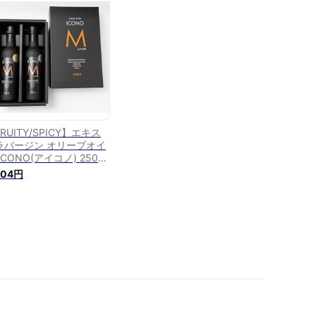
ルク エクストラバージン
リーブ油 エキストラヴァ
ン 酸度0.17％ 無添加
斗対応可 送料無料
RUITY/SPICY】エキス
ラバージン オリーブオイ
ICONO(アイコノ) 250ml
本セット ギフトBOX入り
804円