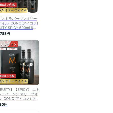
キストラバージンオリー
イル ICONO(アイコノ)
UITY SPICY 500ml 6本
ト MEISTERWERK フル
,788円
ティー スパイシー エクス
ラバージン オリーブ油 エ
ストラヴァージン 酸度
2％ olive oil 無添加 送料
料
RUITY】【SPICY】 エキ
トラバージン オリーブオ
 ICONO(アイコノ) フル
ィー スパイシー 500ml
420円
フトBOX入り2本
ISTERWERK マイスタヴ