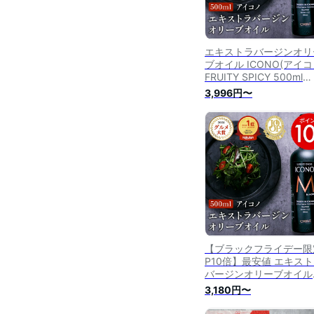
エキストラバージンオリ
ブオイル ICONO(アイコ
FRUITY SPICY 500ml
MEISTERWERK フルー
3,996円〜
ー スパイシー エクスト
ージン オリーブ油 エキ
ラヴァージン 酸度0.2％
olive oil 無添加 送料無料
【ブラックフライデー限
P10倍】最安値 エキス
バージンオリーブオイル
ICONO(アイコノ) FRUI
3,180円〜
SPICY 500ml
MEISTERWERK フルー