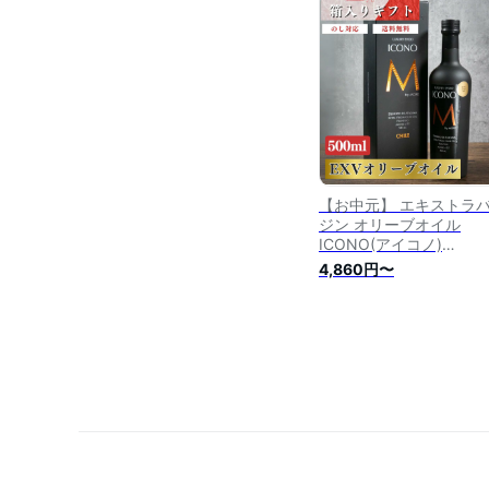
ー スパイシー エクスト
ージン オリーブ油 エキ
ラヴァージン 酸度0.17
olive oil 無添加 送料無料
【お中元】 エキストラ
ジン オリーブオイル
ICONO(アイコノ)
【FRUITY】【SPICY】
4,860円〜
ーティー スパイシー 500
ギフトBOX入り
MEISTERWERK マイス
ェルク エクストラバー
オリーブ油 エキストラ
ージン 酸度0.2％ 無添加
斗対応可 送料無料