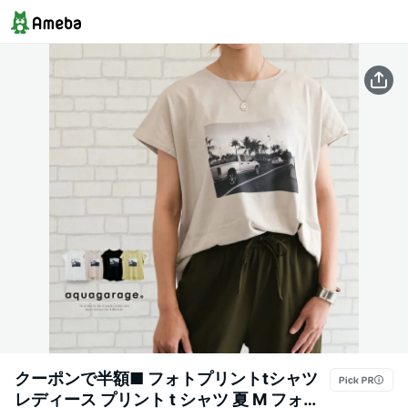
クーポンで半額■ フォトプリントtシャツ
レディース プリント t シャツ 夏 M フォト t