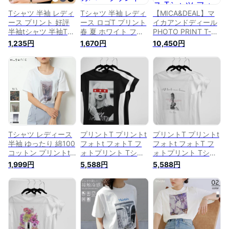
Tシャツ 半袖 レディ
Tシャツ 半袖 レディ
【MICA&DEAL】マ
ース プリント 好評
ース ロゴT プリント
イカアンドディール
半袖tシャツ 半袖Tシ
春 夏 ホワイト フリ
PHOTO PRINT T-
ャツ tシャツ シャツ
ー [とろみシャツ 体
SHIRT -CITY- | レデ
1,235円
1,670円
10,450円
プリントシャツ カッ
型カバー ラウンドネ
ィース Tシャツ フォ
トソー レディースT
ック トップス きれ
ト フォトTシャツ プ
シャツ レディースt
いめ レディース 半
リント プリントTシ
シャツ レディースカ
袖tシャツ ティーシ
ャツ フォトプリント
ットソー 着回し 着
ャツ カットソー ト
Tシャツ ショートス
まわし ベーシック
ップス フォト ボリ
リーブ ショートスリ
カジュアル シンプル
ューム袖]
ーブTシャツ 半袖 半
トップス
袖Tシャツ 半袖フォ
トTシャツ シンプル
ブランド
Tシャツ レディース
プリントT プリントt
プリントT プリントt
半袖 ゆったり 綿100
フォトt フォトT フ
フォトt フォトT フ
コットン プリントt
ォトプリント Tシャ
ォトプリント Tシャ
シャツ ティーシャツ
ツ ブラック ホワイ
ツ ブラック ホワイ
1,999円
5,588円
5,588円
トップス カットソー
ト 半袖 T-shirts コッ
ト 半袖 T-shirts コッ
ワンピース シャツワ
トンシャツ 黒 オシ
トンシャツ 黒 オシ
ンピース 写真 フォ
ャレ 40代 30代 プリ
ャレ 40代 30代 プリ
ト ヴィンテージ フ
ント tシャツ フォト
ント tシャツ フォト
ラワー クルーネック
プリント メンズ tシ
プリント メンズ tシ
おしゃれ 春 夏
ャツ 大きいサイズ
ャツ 大きいサイズ
2290590
レディース フォトT
レディース フォトT