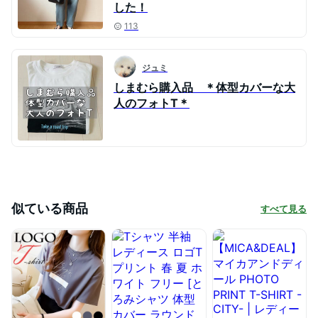
した！
113
ジュミ
しまむら購入品 ＊体型カバーな大
人のフォトT＊
似ている商品
すべて見る