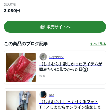
シャツ 半袖 プリントtシャツ 半袖tシャツ
楽天市場
おしゃれ 半袖トップス レディースtシャツ
3,080円
半袖 プルオーバー レディース半袖 レディ
ースティーシャツ レディースティシャツ
販売サイトへ
この商品のブログ記事
すべて見る
レオマロン
【しまむら】欲しかったアイテムが
嘘みたいに見つかった日③
8
sae
【しまむら】しっくりくるフォト
T！／しまむらオンライン注文しま