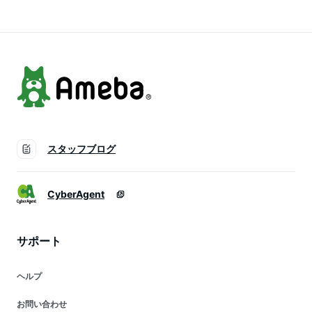
シャツ 大人い おし
夏 半袖 半袖 Tシャツ
丸首 トップス ホワ
ゃれ 無地 コットン
ゆったり tシャツ プ
イト ブラック 紺色
リント オーバーサイ
ピンク グリーン イ
ズ 着痩せ ティーシ
エロー LUDA137
ャツ ファッション
韓国風 ビックtシャ
ツ ロング 白 トップ
ス 夏 (XL/26 グレー)
スタッフブログ
CyberAgent
サポート
ヘルプ
お問い合わせ