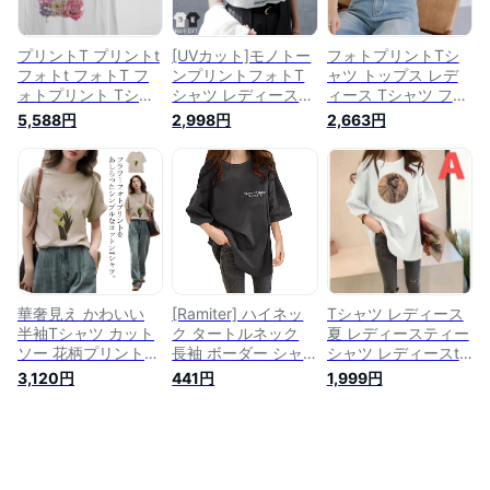
シャツ【DIVAオリジ
シャツ【DIVAオリジ
ナルプリント】
ナルプリント】
プリントT プリントt
[UVカット]モノトー
フォトプリントTシ
フォトt フォトT フ
ンプリントフォトT
ャツ トップス レデ
ォトプリント Tシャ
シャツ レディース
ィース Tシャツ フォ
ツ ブラック ホワイ
春 夏 リエディ トッ
トプリント 半袖 シ
5,588円
2,998円
2,663円
ト 半袖 T-shirts コッ
プス Tシャツ カット
ンプル カジュアル
トンシャツ 黒 オシ
ソー クルーネック
ベーシック【メール
ャレ 40代 30代 プリ
半袖 フォトプリント
便可／100】
ント tシャツ フォト
フォトTシャツ フォ
プリント メンズ tシ
トT 接触冷感[mb]
ャツ 大きいサイズ
レディース フォトT
シャツ【DIVAオリジ
ナルプリント】
華奢見え かわいい
[Ramiter] ハイネッ
Tシャツ レディース
半袖Tシャツ カット
ク タートルネック
夏 レディースティー
ソー 花柄プリント
長袖 ボーダー シャ
シャツ レディースt
半袖 トップス フラ
ツ トップス ロンT レ
シャツ半袖 半袖tシ
3,120円
441円
1,999円
ワーフォトプリント
ディース トップス
ャツ 半袖ティーシャ
レディース プルオー
夏 半袖 tシャツ レデ
ツ ゆったり 半袖 カ
バー ラウンドネック
ィース トップス 夏
ジュアル 可愛い 薄
プリント ゆったり
半袖 半袖 ゆったり
手 プリント おしゃ
ワイド 体型カバー T
レディース トップス
れ オシャレ お洒落