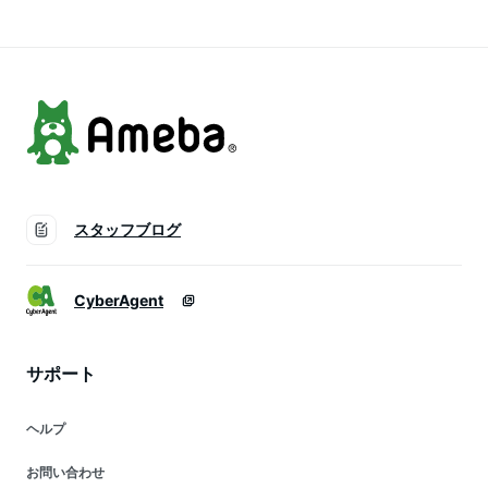
腸活 ベジタリアン
熟成発酵 腸内環境
食 発酵 腸活 ベジタ
非加熱 熟成発酵 生
改善 安心 糀 麹
リアン 非加熱 熟成
みそ 贈り物 長期保
発酵 安心 糀 麹 信州
存
産 長野 グルメ
スタッフブログ
CyberAgent
サポート
ヘルプ
お問い合わせ