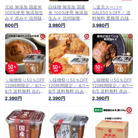
元祖 無添加 国産米
白味噌 無添加 国産
＼楽天スーパー
100%使用 無添加生
米 100%使用 無添加
SALE50％OFF／ 送
みそ 赤みそ 信州味
生みそ 信州味噌
料無料 業務用 白味
噌 750g 老舗 丸萬
750g×6 老舗 丸萬
噌 無添加 国産米
600円
3,980円
3,980円
伝統の味 みそ 味噌
伝統の味 みそ 味噌
100%使用 無添加生
汁 味噌漬け グルテ
汁 味噌漬け グルテ
みそ 信州味噌 10kg
ンフリー 健康食 発
ンフリー 健康食 発
老舗 丸萬 伝統の味
酵 腸活 ベジタリア
酵 腸活 ベジタリア
みそ 味噌汁 味噌漬
ン 非加熱 熟成発酵
ン 非加熱 熟成発酵
け グルテンフリー
安心 糀 麹 保存料不
安心 糀 麹 保存料不
健康食 発酵 腸活 ベ
使用 自然塩 中辛 甘
使用 自然塩 白みそ
ジタリアン 非加熱
み 芳醇 腸内環境 改
保存料不使用 甘み
熟成発酵 安心 麹 保
善
芳醇 腸内環境 改善
存料不使用 自然塩
ヴィーガン
＼味噌祭り50％OFF
＼味噌祭り50％OFF
＼味噌祭り50％OFF
120時間限定／ 8/1〜
120時間限定／ 8/1〜
120時間限定／ 8/1〜
8/5 送料無料 合わせ
8/5 送料無料 白みそ
8/5 送料無料 赤みそ
みそ 無添加 国産米
無添加 国産米 100%
無添加 国産米 100%
2,390円
2,390円
2,390円
100%使用 生みそ 信
使用 生みそ 信州味
使用 生みそ 信州味
州味噌 700g×6 丸萬
噌 700g×6 丸萬 み
噌 700g×6 丸萬 み
みそ 味噌汁 味噌漬
そ 味噌汁 味噌漬け
そ 味噌汁 味噌漬け
け グルテンフリー
グルテンフリー 健康
グルテンフリー 健康
健康食 発酵 腸活 ベ
食 発酵 腸活 ベジタ
食 発酵 腸活 ベジタ
ジタリアン 非加熱
リアン 非加熱 熟成
リアン 非加熱 熟成
熟成発酵 安心 糀 麹
発酵 安心 糀 麹 保存
発酵 安心 糀 麹 保存