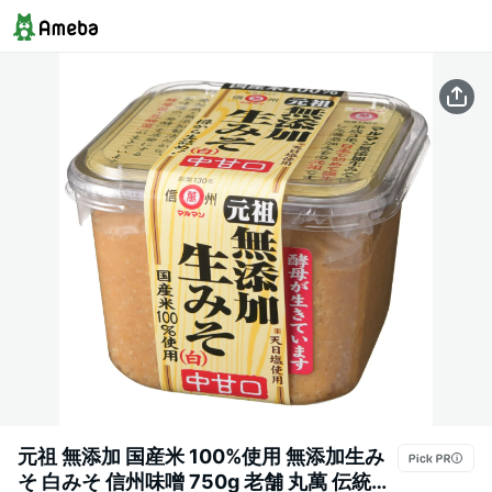
元祖 無添加 国産米 100%使用 無添加生み
そ 白みそ 信州味噌 750g 老舗 丸萬 伝統の