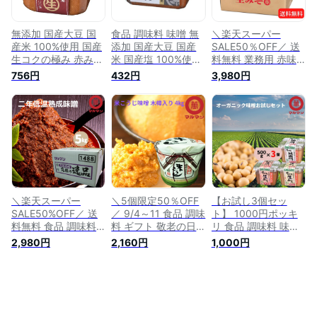
保存料不使用 白みそ
料不使用 腸内環境
料不使用 腸内環境
赤みそ 腸内環境 改
改善 ヴィーガン 長
改善 ヴィーガン 長
善 長期保存
期保存
期保存
無添加 国産大豆 国
食品 調味料 味噌 無
＼楽天スーパー
産米 100%使用 国産
添加 国産大豆 国産
SALE50％OFF／ 送
生コクの極み 赤みそ
米 国産塩 100%使用
料無料 業務用 赤味
信州味噌 700g 老舗
究極の逸品 赤みそ
噌 無添加 国産米
756円
432円
3,980円
丸萬 伝統の味 みそ
信州味噌 300g 老舗
100%使用 マルマン
味噌汁 味噌漬け グ
丸萬 伝統の味 みそ
信州味噌 10キログラ
ルテンフリー 健康食
味噌汁 味噌漬け グ
ム みそ 味噌汁 グル
発酵 腸活 ベジタリ
ルテンフリー 健康食
テンフリー 健康食
アン 非加熱 熟成発
発酵 腸活 ベジタリ
発酵 腸活 ベジタリ
酵 グルメ 発酵食品
アン 非加熱 熟成発
アン 非加熱 安心 糀
糖質制限 低糖質 生
酵 糖質制限 低糖質
麹 保存料不使用 自
酵素 安心 糀 麹
腸内環境 改善 中辛
然塩 腸内環境改善
野菜
ヴィーガン 低糖質
＼楽天スーパー
＼5個限定50％OFF
【お試し3個セッ
SALE50%OFF／ 送
／ 9/4～11 食品 調味
ト】 1000円ポッキ
料無料 食品 調味料
料 ギフト 敬老の日
リ 食品 調味料 味噌
無添加 味噌 国産大
糀みそ 4kg 白みそ
無添加 無農薬 有機
2,980円
2,160円
1,000円
豆 国産米 100%使用
信州味噌 老舗 丸萬
JAS認定 有機味噌 赤
究極の逸品 赤みそ
伝統の味 お中元 お
みそ 白みそ 減塩み
信州味噌 5kg 業務用
歳暮 みそ 味噌汁 味
そ 信州味噌 500g×3
老舗 丸萬 伝統 みそ
噌漬け グルテンフリ
丸萬 無農薬 オーガ
味噌汁 味噌漬け グ
ー 健康食 発酵 腸活
ニック みそ 味噌汁
ルテンフリー 健康食
ベジタリアン 非加熱
グルテンフリー 健康