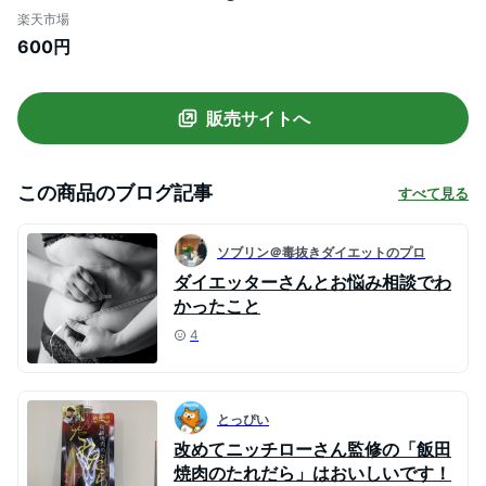
味 みそ 味噌汁 味噌漬け グルテンフリー 健
楽天市場
康食 発酵 腸活 ベジタリアン 非加熱 熟成発
600円
酵 安心 糀 麹 保存料不使用 自然塩 中甘 甘
み 芳醇 腸内環境 改善 贈り物
販売サイトへ
この商品のブログ記事
すべて見る
ソブリン＠毒抜きダイエットのプロ
ダイエッターさんとお悩み相談でわ
かったこと
4
とっぴい
改めてニッチローさん監修の「飯田
焼肉のたれだら」はおいしいです！