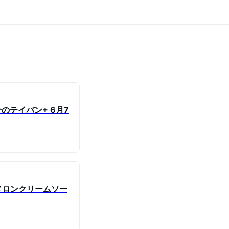
のテイバン+ 6月7
メロンクリームソー