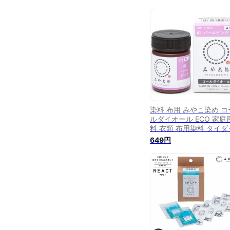
染料 布用 みやこ染め コ
ルダイオール ECO 家庭
料 衣類 布用染料 タイダ
染め 日本製 みや古染 ns
649円
手芸の山久