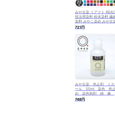
みや古染 リアクト REAC
技法用染料 粉末染料 繊
染料 みやこ染め みや古
桂屋 定着剤付き 布用 (
721円
ール便可) DIY 手作り
ト 手芸
みや古染 色止剤 ミカ
ール 50ml 染色 色
め 染色助剤 綿 麻 
ーヨン 桂屋ファイング
748円
ズ 定形外発送