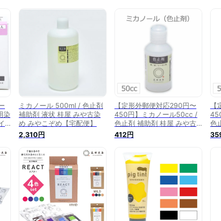
ー
ミカノール 500ml / 色止剤
【定形外郵便対応290円〜
【
用染
補助剤 液状 桂屋 みや古染
450円】ミカノール50cc /
45
イ
め みやこぞめ【宅配便】
色止剤 補助剤 桂屋 みや古
色
k
染め みやこぞめ
染
2,310円
412円
35