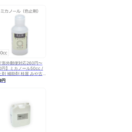
定形外郵便対応260円〜
0円】ミカノール50cc /
止剤 補助剤 桂屋 みや古
め みやこぞめ
9円