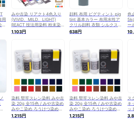
T
みや古染 リアクト4色入り
顔料 布用 ピグティント pig
色
維用
(VIVID、MILD、LIGHT)
tint 基本カラー 布用水性ア
5
染
REACT 技法用染料 粉末染
クリル顔料 衣類 シルクスク
ー
メ
料 繊維用染料 みやこ染め
リーン ステンシル 手描き染
イ
1,103円
638円
10
ギフ
みや古染 桂屋 定着剤付き
め 霧吹き染め みや古染 み
桂
布用 (メール便可) DIY 手
やこ染め 樹脂顔料 布用絵の
業
芸
具 染料 nsk 手芸の山久
配
ノ
染料 堅牢スレン染料 みや古
染料 堅牢スレン染料 みや古
ス
止
染 20g 全15色 / みや古染め
染 20g 全15色 / みや古染め
キ
レ
みやこ染め ろうけつ染め
みやこ染め ろうけつ染め
ット
ッ
【宅配便】
【宅配便】
ン
1,215円
1,215円
3,
T
染
ns