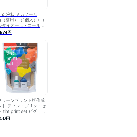
止剤液状 ミカノール
kg（徳用）（1個入）/ コ
ルダイオール・コールダ
ホット 直接みやこ染ECO
,874円
屋 みや古染め みやこぞめ
務用 ワークショップ【宅
便】
クリーンプリント版作成
ット ティントプリントセ
 tint print set ピグティ
ト シルクスクリーン 衣類
850円
シャツ ステンシル みや古
 みやこ染め 顔料 染料
k 手芸の山久