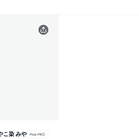
やこ染 みや