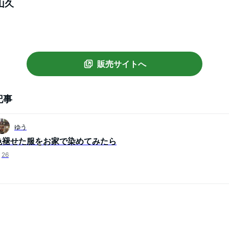
山久
販売サイトへ
記事
ゆう
色褪せた服をお家で染めてみたら
26