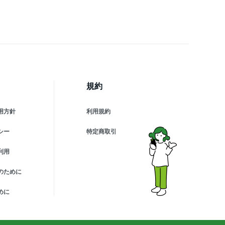
規約
用方針
利用規約
シー
特定商取引
利用
のために
めに